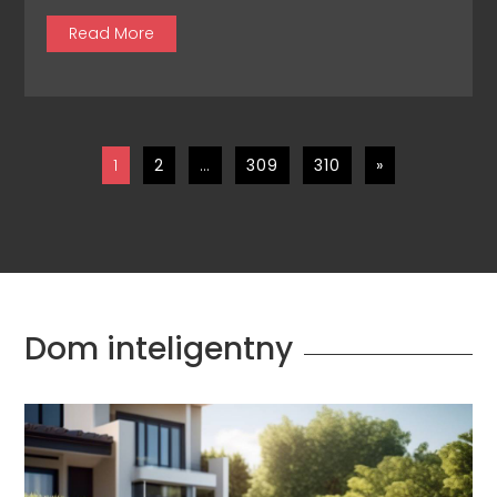
Read More
1
2
…
309
310
»
Dom inteligentny