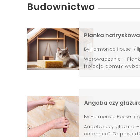
Budownictwo
Pianka natryskowa 
By
Harmonica House
/
l
Wprowadzenie – Piank
izolacja domu? Wybór o
Angoba czy glazura 
By
Harmonica House
/
g
Angoba czy glazura – 
ceramice? Odpowiedź 