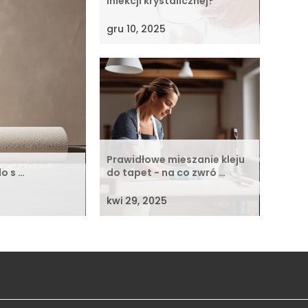
iniekcji krystalicznej?
gru 10, 2025
Prawidłowe mieszanie kleju
o s …
do tapet - na co zwró …
kwi 29, 2025