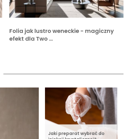
Folia jak lustro weneckie - magiczny
efekt dla Two …
a
Jaki preparat wybrać do