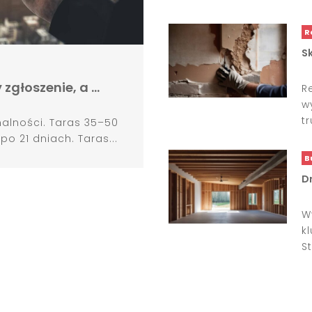
R
S
zgłoszenie, a …
R
w
t
alności. Taras 35–50
 21 dniach. Taras...
B
D
W
k
St