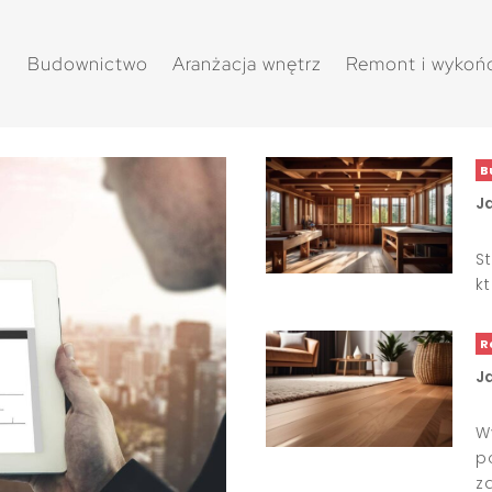
Budownictwo
Aranżacja wnętrz
Remont i wykoń
B
J
S
k
R
J
W
p
z