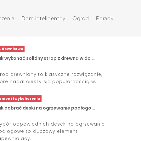
czenia
Dom inteligentny
Ogród
Porady
udownictwo
ak wykonać solidny strop z drewna w do …
trop drewniany to klasyczne rozwiązanie,
tóre nadal cieszy się popularnością w...
emont i wykończenia
ak dobrać deski na ogrzewanie podłogo …
ybór odpowiednich desek na ogrzewanie
odłogowe to kluczowy element
apewniający...