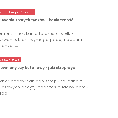
emont i wykończenia
kuwanie starych tynków - konieczność …
emont mieszkania to często wielkie
yzwanie, które wymaga podejmowania
rudnych...
udownictwo
rewniany czy betonowy - jaki strop wybr …
ybór odpowiedniego stropu to jedna z
luczowych decyzji podczas budowy domu.
rop...