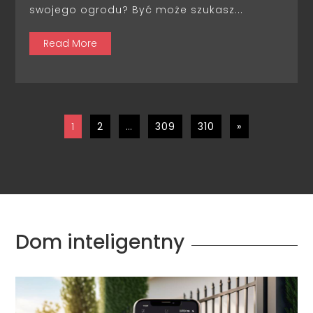
swojego ogrodu? Być może szukasz...
Read More
1
2
…
309
310
»
Dom inteligentny