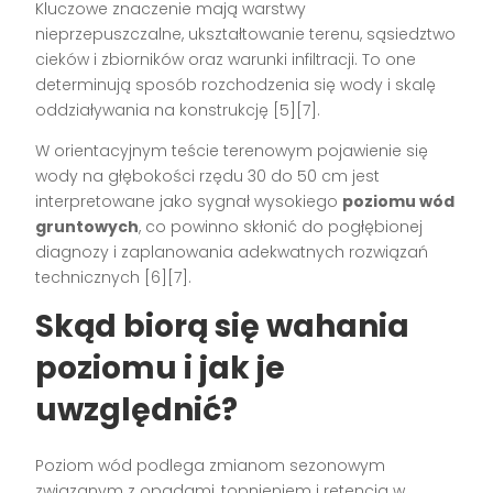
Kluczowe znaczenie mają warstwy
nieprzepuszczalne, ukształtowanie terenu, sąsiedztwo
cieków i zbiorników oraz warunki infiltracji. To one
determinują sposób rozchodzenia się wody i skalę
oddziaływania na konstrukcję [5][7].
W orientacyjnym teście terenowym pojawienie się
wody na głębokości rzędu 30 do 50 cm jest
interpretowane jako sygnał wysokiego
poziomu wód
gruntowych
, co powinno skłonić do pogłębionej
diagnozy i zaplanowania adekwatnych rozwiązań
technicznych [6][7].
Skąd biorą się wahania
poziomu i jak je
uwzględnić?
Poziom wód podlega zmianom sezonowym
związanym z opadami, topnieniem i retencją w