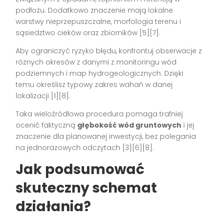
podłożu. Dodatkowo znaczenie mają lokalne
warstwy nieprzepuszczalne, morfologia terenu i
sąsiedztwo cieków oraz zbiorników [5][7].
Aby ograniczyć ryzyko błędu, konfrontuj obserwacje z
różnych okresów z danymi z monitoringu wód
podziemnych i map hydrogeologicznych. Dzięki
temu określisz typowy zakres wahań w danej
lokalizacji [1][8].
Taka wieloźródłowa procedura pomaga trafniej
ocenić faktyczną
głębokość wód gruntowych
i jej
znaczenie dla planowanej inwestycji, bez polegania
na jednorazowych odczytach [3][6][8].
Jak podsumować
skuteczny schemat
działania?