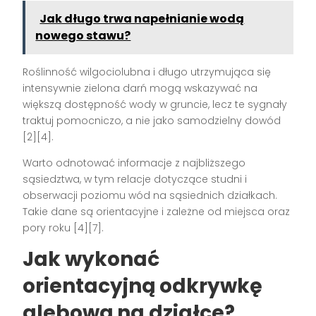
Jak długo trwa napełnianie wodą
nowego stawu?
Roślinność wilgociolubna i długo utrzymująca się
intensywnie zielona darń mogą wskazywać na
większą dostępność wody w gruncie, lecz te sygnały
traktuj pomocniczo, a nie jako samodzielny dowód
[2][4].
Warto odnotować informacje z najbliższego
sąsiedztwa, w tym relacje dotyczące studni i
obserwacji poziomu wód na sąsiednich działkach.
Takie dane są orientacyjne i zależne od miejsca oraz
pory roku [4][7].
Jak wykonać
orientacyjną odkrywkę
glebową na działce?