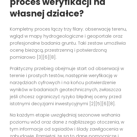
proces weryfikacji na
własnej działce?
Kompletny proces łączy trzy filary: obserwację terenu,
wgląd w mapy hydrogeologiczne i geoportale oraz
profesjonalne badania gruntu. Taki zestaw umożliwia
ocenę bieżącą, przestrzenną i potwierdzoną
pomiarowo [3][6][8].
Praktyczny przebieg obejmuje start od obserwacji w
terenie i prostych testów, następnie weryfikację w
narzędziach cyfrowych i na końcu potwierdzenie
wyników w badaniach geotechnicznych, zwłaszcza
jeśli chcesz ograniczyć ryzyko błędnej oceny przed
istotnymi decyzjami inwestycyjnymi [2][5][6][8].
Na każdym etapie uwzględniaj sezonowe wahania
poziomu wód oraz dane z najbliższego otoczenia, w
tym informacje od sąsiadów i ślady zawilgocenia w
zabudowie. Pamiętaj, że są to dane pomocnicze i