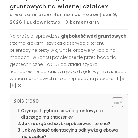
gruntowych na własnej działce?
utworzone przez
Harmonica House
|
cze 9,
2026
|
Budownictwo
|
0 komentarzy
Najprościej sprawdzisz
głębokość wód gruntowych
trzema krokami: szybka obserwacja terenu,
orientacyjne testy w gruncie oraz weryfikacja na
mapach i w końcu potwierdzenie przez badania
geotechniczne. Taki układ działa szybko i
jednocześnie ogranicza ryzyko błędu wynikającego z
wahań sezonowych i lokalnej specyfiki podłoża [1][3]
[6][8].
Spis treści
Czym jest głębokość wód gruntowych i
dlaczego ma znaczenie?
Jak zacząć od szybkiej obserwacji terenu?
Jak wykonać orientacyjną odkrywkę glebową
na działce?