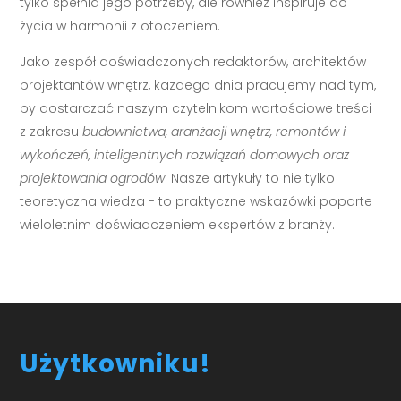
tylko spełnia jego potrzeby, ale również inspiruje do
życia w harmonii z otoczeniem.
Jako zespół doświadczonych redaktorów, architektów i
projektantów wnętrz, każdego dnia pracujemy nad tym,
by dostarczać naszym czytelnikom wartościowe treści
z zakresu
budownictwa, aranżacji wnętrz, remontów i
wykończeń, inteligentnych rozwiązań domowych oraz
projektowania ogrodów
. Nasze artykuły to nie tylko
teoretyczna wiedza - to praktyczne wskazówki poparte
wieloletnim doświadczeniem ekspertów z branży.
Użytkowniku!