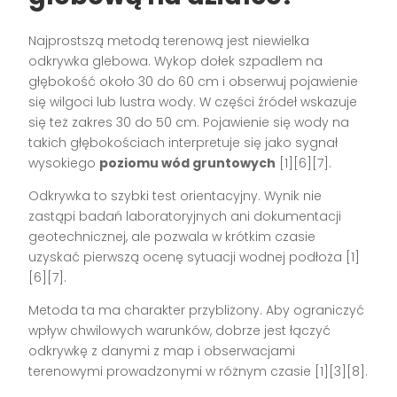
Najprostszą metodą terenową jest niewielka
odkrywka glebowa. Wykop dołek szpadlem na
głębokość około 30 do 60 cm i obserwuj pojawienie
się wilgoci lub lustra wody. W części źródeł wskazuje
się też zakres 30 do 50 cm. Pojawienie się wody na
takich głębokościach interpretuje się jako sygnał
wysokiego
poziomu wód gruntowych
[1][6][7].
Odkrywka to szybki test orientacyjny. Wynik nie
zastąpi badań laboratoryjnych ani dokumentacji
geotechnicznej, ale pozwala w krótkim czasie
uzyskać pierwszą ocenę sytuacji wodnej podłoża [1]
[6][7].
Metoda ta ma charakter przybliżony. Aby ograniczyć
wpływ chwilowych warunków, dobrze jest łączyć
odkrywkę z danymi z map i obserwacjami
terenowymi prowadzonymi w różnym czasie [1][3][8].