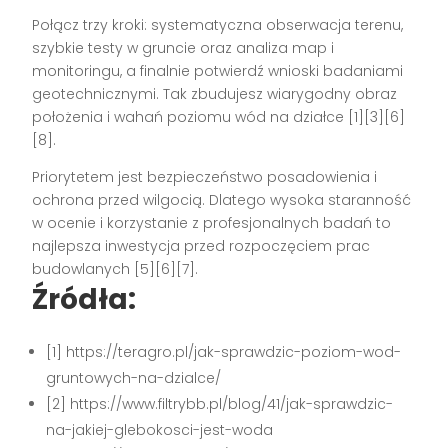
Połącz trzy kroki: systematyczna obserwacja terenu,
szybkie testy w gruncie oraz analiza map i
monitoringu, a finalnie potwierdź wnioski badaniami
geotechnicznymi. Tak zbudujesz wiarygodny obraz
położenia i wahań poziomu wód na działce [1][3][6]
[8].
Priorytetem jest bezpieczeństwo posadowienia i
ochrona przed wilgocią. Dlatego wysoka staranność
w ocenie i korzystanie z profesjonalnych badań to
najlepsza inwestycja przed rozpoczęciem prac
budowlanych [5][6][7].
Źródła:
[1] https://teragro.pl/jak-sprawdzic-poziom-wod-
gruntowych-na-dzialce/
[2] https://www.filtrybb.pl/blog/41/jak-sprawdzic-
na-jakiej-glebokosci-jest-woda