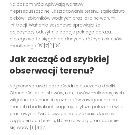
Na poziom wód wpływają warstwy
nieprzepuszczalne, ukształtowanie terenu, sąsiedztwo
cieków i zbiorników wodnych oraz lokalne warunki
infiltracji. Wahania sezonowe sprawiają, że
pojedynczy odczyt nie oddaje pełnego obrazu,
dlatego warto sięgać do danych z różnych okresów i
monitoringu [5][7][1][8].
Jak zacząć od szybkiej
obserwacji terenu?
Najpierw sprawdź bezpośrednie otoczenie działki.
Obecność jezior, stawów, rzek, rowów melioracyjnych,
wilgotnej roślinności oraz śladów zawilgocenia na
murach i budynkach sugeruje płytsze położenie wód
gruntowych. Zwróć uwagę na położenie działki w
zagłębieniach terenu, które ułatwiają gromadzenie
się wody [1][4][7].