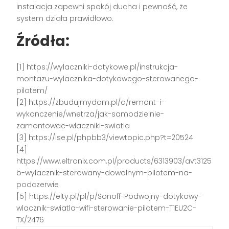
instalacja zapewni spokój ducha i pewność, że
system działa prawidłowo.
Źródła:
[1] https://wylaczniki-dotykowe.pl/instrukcja-
montazu-wylacznika-dotykowego-sterowanego-
pilotem/
[2] https://zbudujmydom.pl/a/remont-i-
wykonczenie/wnetrza/jak-samodzielnie-
zamontowac-wlaczniki-swiatla
[3] https://ise.pl/phpbb3/viewtopic.php?t=20524
[4]
https://www.eltronix.com.pl/products/6313903/avt3125
b-wylacznik-sterowany-dowolnym-pilotem-na-
podczerwie
[5] https://elty.pl/pl/p/Sonoff-Podwojny-dotykowy-
wlacznik-swiatla-wifi-sterowanie-pilotem-T1EU2C-
TX/2476