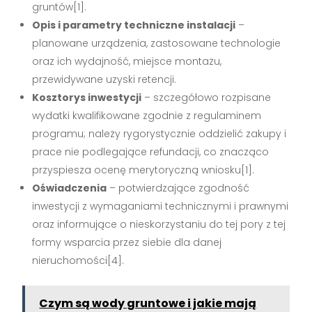
gruntów[1].
Opis i parametry techniczne instalacji
–
planowane urządzenia, zastosowane technologie
oraz ich wydajność, miejsce montażu,
przewidywane uzyski retencji.
Kosztorys inwestycji
– szczegółowo rozpisane
wydatki kwalifikowane zgodnie z regulaminem
programu; należy rygorystycznie oddzielić zakupy i
prace nie podlegające refundacji, co znacząco
przyspiesza ocenę merytoryczną wniosku[1].
Oświadczenia
– potwierdzające zgodność
inwestycji z wymaganiami technicznymi i prawnymi
oraz informujące o nieskorzystaniu do tej pory z tej
formy wsparcia przez siebie dla danej
nieruchomości[4].
Czym są wody gruntowe i jakie mają