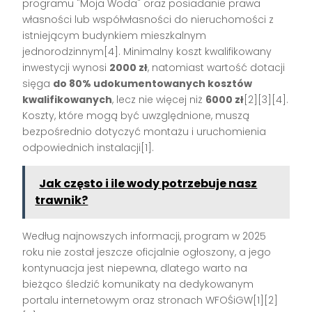
programu "Moja Woda" oraz posiadanie prawa
własności lub współwłasności do nieruchomości z
istniejącym budynkiem mieszkalnym
jednorodzinnym[4]. Minimalny koszt kwalifikowany
inwestycji wynosi
2000 zł
, natomiast wartość dotacji
sięga
do 80% udokumentowanych kosztów
kwalifikowanych
, lecz nie więcej niż
6000 zł
[2][3][4].
Koszty, które mogą być uwzględnione, muszą
bezpośrednio dotyczyć montażu i uruchomienia
odpowiednich instalacji[1].
Jak często i ile wody potrzebuje nasz
trawnik?
Według najnowszych informacji, program w 2025
roku nie został jeszcze oficjalnie ogłoszony, a jego
kontynuacja jest niepewna, dlatego warto na
bieżąco śledzić komunikaty na dedykowanym
portalu internetowym oraz stronach WFOŚiGW[1][2]