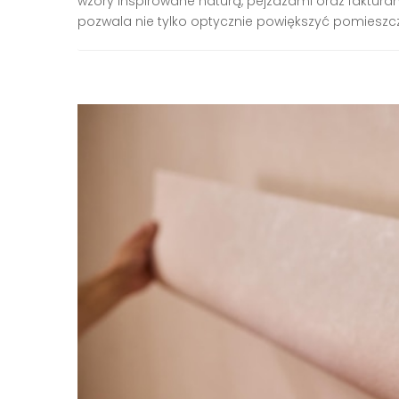
wzory inspirowane naturą, pejzażami oraz faktur
pozwala nie tylko optycznie powiększyć pomieszczen