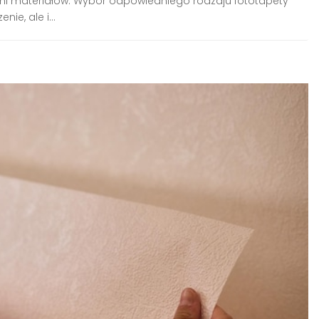
ami materiałów. Wybór odpowiedniego rodzaju fototapety
ie, ale i...