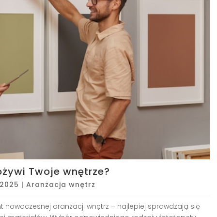
 ożywi Twoje wnętrze?
 2025
|
Aranżacja wnętrz
 nowoczesnej aranżacji wnętrz – najlepiej sprawdzają się