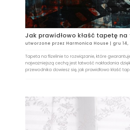
Jak prawidłowo kłaść tapetę na f
utworzone przez
Harmonica House
|
gru 14,
Tapeta na flizelinie to rozwiązanie, które gwarant
najważniejszą cechą jest łatwość nakładania dzięk
przewodnika dowiesz się, jak prawidłowo kłaść tape