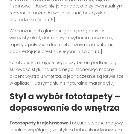
flizelinowe – łatwo się je nakłada, a przy ewentualnym
remoncie można łatwo je usunąć bez ryzyka
uszkodzenia ścian[6].
W aranżacjach glamour, gdzie pożądany jest
wyrazisty efekt, doskonałym wyborem pozostają
tapety z połyskiem lub metalicznymi akcentami,
podkreślające prestiż i elegancję salonu[6].
Fototapety imitujące cegłę czy beton podkreślają
surowość stylu industrialnego, stanowiąc mocny
akcent wystroju wnętrza, a jednocześnie są łatwiejsze
w aplikacji i utrzymaniu niż naturalne materiały[7].
Styl a wybór fototapety –
dopasowanie do wnętrza
Fototapety krajobrazowe
i naturalistyczne motywy
idealnie współgrają ze stylem boho, skandynawskim,