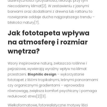
autentyczności i przytulności, tworząc przy tym
niecodzienny klimat[2]. W zestawieniu z jasnymi
barwami oraz dodatkami z drewna lub rattanu to
rozwiązanie oddaje ducha najgorętszego trendu –
bliskości natury[7].
Jak fototapeta wpływa
na atmosferę i rozmiar
wnętrza?
Wzory inspirowane naturą, zwłaszcza roślinne i
pejzażowe, wywierają wyraźny wpływ na klimat
przestrzeni.
Biophilic design
– wykorzystanie
fototapet z liśćmi tropikalnymi, leśnymi panoramami
czy organicznymi gradientami – wprowadza
równowagę, zwiększa komfort psychiczny i pomaga
redukować stres[2][3].
Wielkoformatowe, fotorealistyczne motywy liści