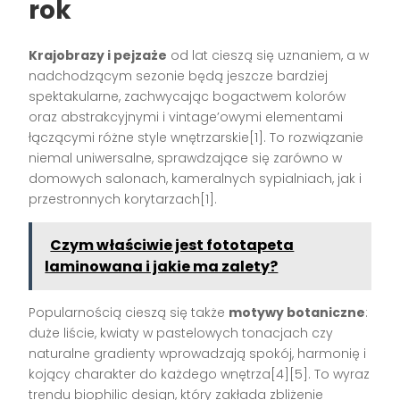
rok
Krajobrazy i pejzaże
od lat cieszą się uznaniem, a w
nadchodzącym sezonie będą jeszcze bardziej
spektakularne, zachwycając bogactwem kolorów
oraz abstrakcyjnymi i vintage’owymi elementami
łączącymi różne style wnętrzarskie[1]. To rozwiązanie
niemal uniwersalne, sprawdzające się zarówno w
domowych salonach, kameralnych sypialniach, jak i
przestronnych korytarzach[1].
Czym właściwie jest fototapeta
laminowana i jakie ma zalety?
Popularnością cieszą się także
motywy botaniczne
:
duże liście, kwiaty w pastelowych tonacjach czy
naturalne gradienty wprowadzają spokój, harmonię i
kojący charakter do każdego wnętrza[4][5]. To wyraz
trendu biophilic design, który zakłada zbliżenie