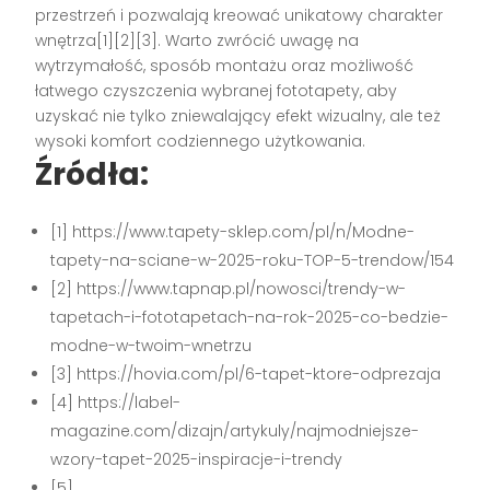
przestrzeń i pozwalają kreować unikatowy charakter
wnętrza[1][2][3]. Warto zwrócić uwagę na
wytrzymałość, sposób montażu oraz możliwość
łatwego czyszczenia wybranej fototapety, aby
uzyskać nie tylko zniewalający efekt wizualny, ale też
wysoki komfort codziennego użytkowania.
Źródła:
[1] https://www.tapety-sklep.com/pl/n/Modne-
tapety-na-sciane-w-2025-roku-TOP-5-trendow/154
[2] https://www.tapnap.pl/nowosci/trendy-w-
tapetach-i-fototapetach-na-rok-2025-co-bedzie-
modne-w-twoim-wnetrzu
[3] https://hovia.com/pl/6-tapet-ktore-odprezaja
[4] https://label-
magazine.com/dizajn/artykuly/najmodniejsze-
wzory-tapet-2025-inspiracje-i-trendy
[5]