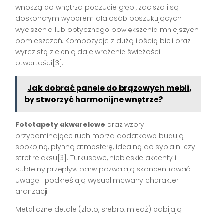
wnoszą do wnętrza poczucie głębi, zacisza i są
doskonałym wyborem dla osób poszukujących
wyciszenia lub optycznego powiększenia mniejszych
pomieszczeń. Kompozycja z dużą ilością bieli oraz
wyrazistą zielenią daje wrażenie świeżości i
otwartości[3].
Jak dobrać panele do brązowych mebli,
by stworzyć harmonijne wnętrze?
Fototapety akwarelowe
oraz wzory
przypominające ruch morza dodatkowo budują
spokojną, płynną atmosferę, idealną do sypialni czy
stref relaksu[3]. Turkusowe, niebieskie akcenty i
subtelny przepływ barw pozwalają skoncentrować
uwagę i podkreślają wysublimowany charakter
aranżacji.
Metaliczne detale (złoto, srebro, miedź) odbijają