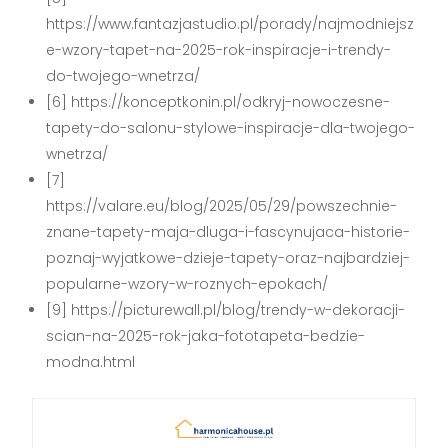
https://www.fantazjastudio.pl/porady/najmodniejsz
e-wzory-tapet-na-2025-rok-inspiracje-i-trendy-
do-twojego-wnetrza/
[6] https://konceptkonin.pl/odkryj-nowoczesne-
tapety-do-salonu-stylowe-inspiracje-dla-twojego-
wnetrza/
[7]
https://valare.eu/blog/2025/05/29/powszechnie-
znane-tapety-maja-dluga-i-fascynujaca-historie-
poznaj-wyjatkowe-dzieje-tapety-oraz-najbardziej-
popularne-wzory-w-roznych-epokach/
[9] https://picturewall.pl/blog/trendy-w-dekoracji-
scian-na-2025-rok-jaka-fototapeta-bedzie-
modna.html