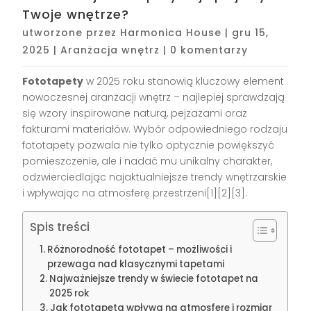
Twoje wnętrze?
utworzone przez
Harmonica House
|
gru 15,
2025
|
Aranżacja wnętrz
|
0 komentarzy
Fototapety
w 2025 roku stanowią kluczowy element
nowoczesnej aranżacji wnętrz – najlepiej sprawdzają
się wzory inspirowane naturą, pejzażami oraz
fakturami materiałów. Wybór odpowiedniego rodzaju
fototapety pozwala nie tylko optycznie powiększyć
pomieszczenie, ale i nadać mu unikalny charakter,
odzwierciedlając najaktualniejsze trendy wnętrzarskie
i wpływając na atmosferę przestrzeni[1][2][3].
Spis treści
Różnorodność fototapet – możliwości i
przewaga nad klasycznymi tapetami
Najważniejsze trendy w świecie fototapet na
2025 rok
Jak fototapeta wpływa na atmosferę i rozmiar