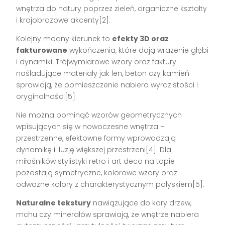
wnętrza do natury poprzez zieleń, organiczne kształty
i krajobrazowe akcenty[2].
Kolejny modny kierunek to
efekty 3D oraz
fakturowane
wykończenia, które dają wrażenie głębi
i dynamiki. Trójwymiarowe wzory oraz faktury
naśladujące materiały jak len, beton czy kamień
sprawiają, że pomieszczenie nabiera wyrazistości i
oryginalności[5].
Nie można pominąć wzorów geometrycznych
wpisujących się w nowoczesne wnętrza –
przestrzenne, efektowne formy wprowadzają
dynamikę i iluzję większej przestrzeni[4]. Dla
miłośników stylistyki retro i art deco na topie
pozostają symetryczne, kolorowe wzory oraz
odważne kolory z charakterystycznym połyskiem[5].
Naturalne tekstury
nawiązujące do kory drzew,
mchu czy minerałów sprawiają, że wnętrze nabiera