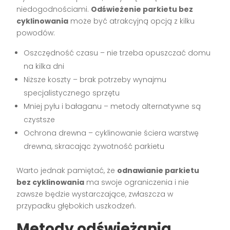
niedogodnościami.
Odświeżenie parkietu bez
cyklinowania
może być atrakcyjną opcją z kilku
powodów:
Oszczędność czasu – nie trzeba opuszczać domu
na kilka dni
Niższe koszty – brak potrzeby wynajmu
specjalistycznego sprzętu
Mniej pyłu i bałaganu – metody alternatywne są
czystsze
Ochrona drewna – cyklinowanie ściera warstwę
drewna, skracając żywotność parkietu
Warto jednak pamiętać, że
odnawianie parkietu
bez cyklinowania
ma swoje ograniczenia i nie
zawsze będzie wystarczające, zwłaszcza w
przypadku głębokich uszkodzeń.
Metody odświeżania