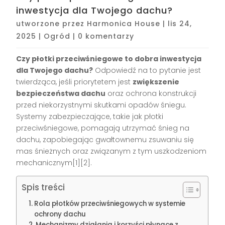
inwestycja dla Twojego dachu?
utworzone przez
Harmonica House
|
lis 24,
2025
|
Ogród
|
0 komentarzy
Czy płotki przeciwśniegowe to dobra inwestycja
dla Twojego dachu?
Odpowiedź na to pytanie jest
twierdząca, jeśli priorytetem jest
zwiększenie
bezpieczeństwa dachu
oraz ochrona konstrukcji
przed niekorzystnymi skutkami opadów śniegu.
Systemy zabezpieczające, takie jak płotki
przeciwśniegowe, pomagają utrzymać śnieg na
dachu, zapobiegając gwałtownemu zsuwaniu się
mas śnieżnych oraz związanym z tym uszkodzeniom
mechanicznym[1][2].
Spis treści
Rola płotków przeciwśniegowych w systemie
ochrony dachu
Mechanizmy działania i korzyści płynące z