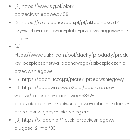
[2] https://www.sig.pl/plotki-
porzeciwsniegowe,c7106
[3] https://old.blachodach.pl/pl/aktualnosci/114-
czy-warto-montowac-plotki-przeciwsniegowe-na-
dach-
[4]
https://www.ruukki.com/pol/dachy/produkty/produ
kty-bezpieczenstwa-dachowego/zabezpieczenia-
przeciwsniegowe
[5] https://dachluczaj.pl/plotek-przeciwsniegowy
[6] https://budownictwob2b.pl/dachy/baza-
wiedzy/akcesoria-dachowe/55332-
zabezpieczenia-przeciwsniegowe-ochrona-domu-
przed-osuwajacym-sie-sniegiem
[8] https://x-dach.pl/Plotek-przeciwsniegowy-
dlugosc-2-mb./83