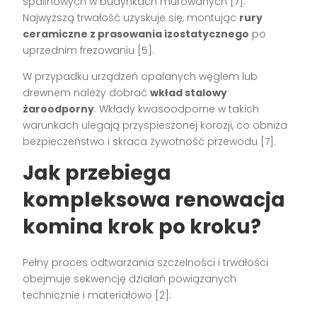
spalinowych w budynkach murowanych [7].
Najwyższą trwałość uzyskuje się, montując
rury
ceramiczne z prasowania izostatycznego
po
uprzednim frezowaniu [5].
W przypadku urządzeń opalanych węglem lub
drewnem należy dobrać
wkład stalowy
żaroodporny
. Wkłady kwasoodporne w takich
warunkach ulegają przyspieszonej korozji, co obniża
bezpieczeństwo i skraca żywotność przewodu [7].
Jak przebiega
kompleksowa renowacja
komina krok po kroku?
Pełny proces odtwarzania szczelności i trwałości
obejmuje sekwencję działań powiązanych
technicznie i materiałowo [2]: