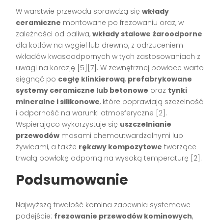
W warstwie przewodu sprawdzą się
wkłady
ceramiczne
montowane po frezowaniu oraz, w
zależności od paliwa,
wkłady stalowe żaroodporne
dla kotłów na węgiel lub drewno, z odrzuceniem
wkładów kwasoodpornych w tych zastosowaniach z
uwagi na korozję [5][7]. W zewnętrznej powłoce warto
sięgnąć po
cegłę klinkierową
,
prefabrykowane
systemy ceramiczne lub betonowe
oraz
tynki
mineralne i silikonowe
, które poprawiają szczelność
i odporność na warunki atmosferyczne [2].
Wspierająco wykorzystuje się
uszczelnianie
przewodów
masami chemoutwardzalnymi lub
żywicami, a także
rękawy kompozytowe
tworzące
trwałą powłokę odporną na wysoką temperaturę [2].
Podsumowanie
Najwyższą trwałość komina zapewnia systemowe
podejście:
frezowanie przewodów kominowych
,