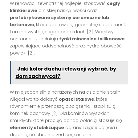
W renowacji zewnętrznej najlepiej stosować
cegły
klinkierowe
o niskiej nasiąkliwości oraz
prefabrykowane systemy ceramiczne lub
betonowe
, które poprawiają geometrię i odporność
komina wystającego ponad dach [2]. Warstwy
ochronne uzupełniają
tynki mineralne i silikonowe
,
zapewniające oddychalność oraz hydrofobowość
powłoki [2].
Jaki kolor dachu i elewacji wybrać, by
dom zachwycał?
W miejscach silnie narażonych na działanie spalin i
wilgoci warto dołożyć
opaski stalowe
, które
równomiernie przenoszą obciążenia i stabilizują
kominek dachowy [2]. Dla kominów wysokich i
smukłych, które pracują ponad połacią, stosuje się
elementy stabilizujące
ograniczające ugięcia i
drgania, co chroni przed spękaniami i