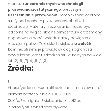
montaż
rur ceramicznych w technologii
prasowania izostatycznego
, precyzyjne
uszczelnianie przewodów
i kompleksowa ochrona
strefy nad dachem przez nasady, obróbki i
stabilizację. Materiały i rozwiązania muszą być
odporne na wilgoć, skrajne temperatury oraz zmiany
pogodowe, a dobór wkładu należy powiązać z
rodzajem paliwa. Taki układ zwiększa
trwałość
komina
, utrzymuje prawidłowy ciąg i ogranicza
ryzyko korozji oraz uszkodzeń strukturalnych na wiele
lat [2][5][7][4][6][1][3].
Źródła:
https://yadda.icm.edu.pl/baztech/element/bwmeta1.
element.baztech-article-BTB6-0002-
0031/c/Szumigala_Zwiekszanie_3_2012.pdf
https://pruszynski.com.pl/warto-