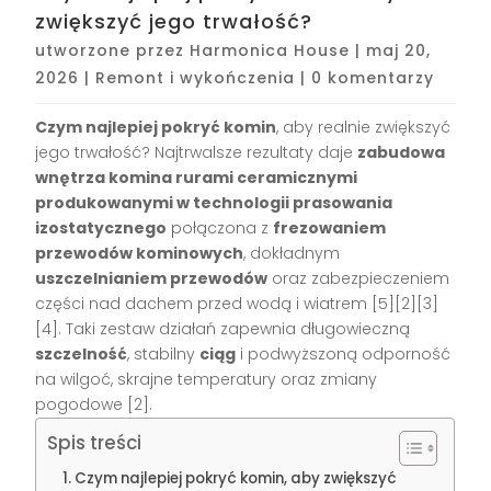
zwiększyć jego trwałość?
utworzone przez
Harmonica House
|
maj 20,
2026
|
Remont i wykończenia
|
0 komentarzy
Czym najlepiej pokryć komin
, aby realnie zwiększyć
jego trwałość? Najtrwalsze rezultaty daje
zabudowa
wnętrza komina rurami ceramicznymi
produkowanymi w technologii prasowania
izostatycznego
połączona z
frezowaniem
przewodów kominowych
, dokładnym
uszczelnianiem przewodów
oraz zabezpieczeniem
części nad dachem przed wodą i wiatrem [5][2][3]
[4]. Taki zestaw działań zapewnia długowieczną
szczelność
, stabilny
ciąg
i podwyższoną odporność
na wilgoć, skrajne temperatury oraz zmiany
pogodowe [2].
Spis treści
Czym najlepiej pokryć komin, aby zwiększyć