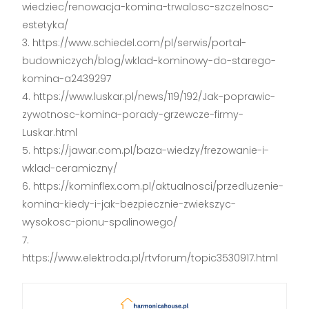
wiedziec/renowacja-komina-trwalosc-szczelnosc-
estetyka/
https://www.schiedel.com/pl/serwis/portal-
budowniczych/blog/wklad-kominowy-do-starego-
komina-a2439297
https://www.luskar.pl/news/119/192/Jak-poprawic-
zywotnosc-komina-porady-grzewcze-firmy-
Luskar.html
https://jawar.com.pl/baza-wiedzy/frezowanie-i-
wklad-ceramiczny/
https://kominflex.com.pl/aktualnosci/przedluzenie-
komina-kiedy-i-jak-bezpiecznie-zwiekszyc-
wysokosc-pionu-spalinowego/
https://www.elektroda.pl/rtvforum/topic3530917.html