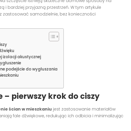
. Na szczęście istnieją skuteczne domowe sposoby na
 i bardziej przyjazną przestrzeń. W tym artykule
 zastosować samodzielnie, bez konieczności
iszy
dźwięku
j izolacji akustycznej
wygłuszenie
ne podejście do wygłuszania
ieszkaniu
 – pierwszy krok do ciszy
nie ścian w mieszkaniu
jest zastosowanie materiałów
iają fale dźwiękowe, redukując ich odbicia i minimalizując