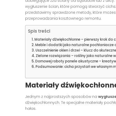
dobiegające zza ściany od sąsiadów lub z ulicy
wygłuszenie ścian, które pomogą stworzyć cichszą
przedstawimy sprawdzone metody, które możesz
przeprowadzania kosztownego remontu.
Spis treści
Materiały dźwiękochłonne – pierwszy krok do c
Meble i dodatki jako naturalne pochłaniacze 
Uszczelnienie okien i drzwi – klucz do skuteczne
Zielone rozwiązania – rośliny jako naturalne 
Domowej roboty panele akustyczne – kreatyw
Podsumowanie: cicha przystań we własnym m
Materiały dźwiękochłonne
Jednym z najprostszych sposobów na
wygłusze
dźwiękochłonnych. Te specjalne materiały pochłan
hałas.