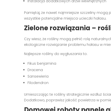
Instalacja dodatkowych drzwi wewnętrznych
Pamiętaj, że nawet najmniejsze szczeliny mogą 
wszystkie potencjalne miejsca ucieczki hałasu.
Zielone rozwiązania – roś
Czy wiesz, że rośliny mogą pełnić rolę naturalny
ekologiczne rozwiązanie problemu hałasu w mies
Najlepsze rośliny do wygłuszania to:
Fikus benjamina
Dracena
Sansewieria
Filodendron
Umieszczając te rośliny strategicznie wzdłuż ści
Dodatkowo, poprawisz jakość powietrza w pomies
Domowej roboty panele a