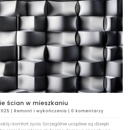
e ścian w mieszkaniu
 2025
|
Remont i wykończenia
|
0 komentarzy
okój i komfort życia. Szczególnie uciążliwe są dźwięki