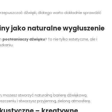
przepuszczać dźwięki, dlatego warto dokładnie sprawdzić
liny jako naturalne wygłuszenie
ch
pochłaniaczy dźwięku
? To nie tylko estetyczne, ale i
zkaniu.
an, możesz stworzyć naturalną barierę dźwiękową.
zczeniu i stworzysz przyjemną, zieloną atmosferę.
kustyczne – kreatywne