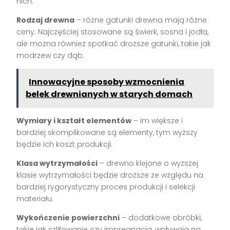
nich:
Rodzaj drewna
– różne gatunki drewna mają różne
ceny. Najczęściej stosowane są świerk, sosna i jodła,
ale można również spotkać droższe gatunki, takie jak
modrzew czy dąb.
Innowacyjne sposoby wzmocnienia
belek drewnianych w starych domach
Wymiary i kształt elementów
– im większe i
bardziej skomplikowane są elementy, tym wyższy
będzie ich koszt produkcji.
Klasa wytrzymałości
– drewno klejone o wyższej
klasie wytrzymałości będzie droższe ze względu na
bardziej rygorystyczny proces produkcji i selekcji
materiału.
Wykończenie powierzchni
– dodatkowe obróbki,
takie jak szlifowanie czy impregnacja, wpływają na