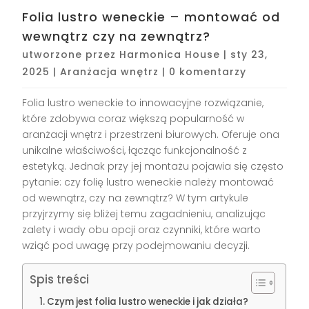
Folia lustro weneckie – montować od
wewnątrz czy na zewnątrz?
utworzone przez
Harmonica House
|
sty 23,
2025
|
Aranżacja wnętrz
|
0 komentarzy
Folia lustro weneckie to innowacyjne rozwiązanie,
które zdobywa coraz większą popularność w
aranżacji wnętrz i przestrzeni biurowych. Oferuje ona
unikalne właściwości, łącząc funkcjonalność z
estetyką. Jednak przy jej montażu pojawia się często
pytanie: czy folię lustro weneckie należy montować
od wewnątrz, czy na zewnątrz? W tym artykule
przyjrzymy się bliżej temu zagadnieniu, analizując
zalety i wady obu opcji oraz czynniki, które warto
wziąć pod uwagę przy podejmowaniu decyzji.
Spis treści
Czym jest folia lustro weneckie i jak działa?