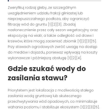
Zweryfikuj rodzaj gleby, ze szczególnym
uwzględnieniem udziału frakcji gliniastej lub
nieprzepuszczalnego podłoża, aby ograniczyć
filtrację wód do gruntu [1][2][3]. Zbadaj
nasłonecznienie przez cały sezon wegetacyjny oraz
ekspozycję na wiatr, a także odległość od drzew i
krzewów, które mogą zacieniać zbiornik [1][2][3][5].
Przy stawach ogrodowych zwróć uwagę na dostęp
do mediów i dojazdu, ponieważ wpływają na koszty
wykonawcze i późniejszą obsługę [1][2][4].
Gdzie szukać wody do
zasilania stawu?
Priorytetem jest lokalizacja z możliwością stałego
zasilania wodą gruntową lub skutecznego
przechwytywania wód opadowych, co minimalizuje
wahania poziomu i stabilizuje ekosystem [1][2][3][5].