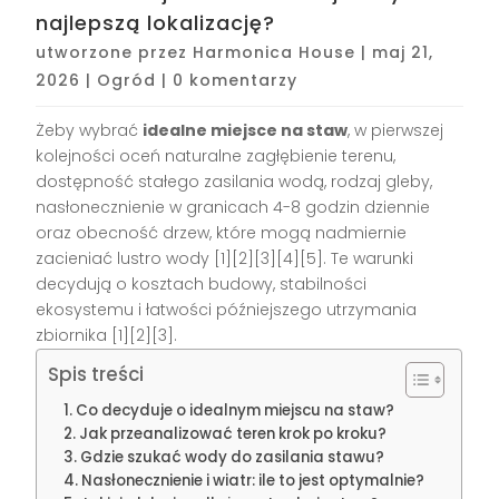
najlepszą lokalizację?
utworzone przez
Harmonica House
|
maj 21,
2026
|
Ogród
|
0 komentarzy
Żeby wybrać
idealne miejsce na staw
, w pierwszej
kolejności oceń naturalne zagłębienie terenu,
dostępność stałego zasilania wodą, rodzaj gleby,
nasłonecznienie w granicach 4-8 godzin dziennie
oraz obecność drzew, które mogą nadmiernie
zacieniać lustro wody [1][2][3][4][5]. Te warunki
decydują o kosztach budowy, stabilności
ekosystemu i łatwości późniejszego utrzymania
zbiornika [1][2][3].
Spis treści
Co decyduje o idealnym miejscu na staw?
Jak przeanalizować teren krok po kroku?
Gdzie szukać wody do zasilania stawu?
Nasłonecznienie i wiatr: ile to jest optymalnie?