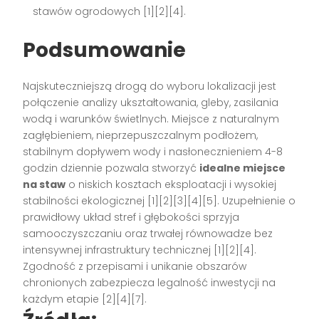
stawów ogrodowych [1][2][4].
Podsumowanie
Najskuteczniejszą drogą do wyboru lokalizacji jest
połączenie analizy ukształtowania, gleby, zasilania
wodą i warunków świetlnych. Miejsce z naturalnym
zagłębieniem, nieprzepuszczalnym podłożem,
stabilnym dopływem wody i nasłonecznieniem 4-8
godzin dziennie pozwala stworzyć
idealne miejsce
na staw
o niskich kosztach eksploatacji i wysokiej
stabilności ekologicznej [1][2][3][4][5]. Uzupełnienie o
prawidłowy układ stref i głębokości sprzyja
samooczyszczaniu oraz trwałej równowadze bez
intensywnej infrastruktury technicznej [1][2][4].
Zgodność z przepisami i unikanie obszarów
chronionych zabezpiecza legalność inwestycji na
każdym etapie [2][4][7].