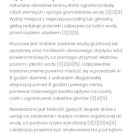
naturalne obniżenie terenu, które ogranicza skalę
robót ziemnych i sprzyja gromadzeniu wody [1][2][3].
Wybór miejsca z nieprzepuszczalną lub gliniastą
glebą redukuje przecieki i zabezpiecza lustro wody
przed szybkim ubytkiem [1][2][3].
Kluczowe jest stabilne zasilanie wodą gruntową lub
opadową oraz możliwość okresowego dopływu wód
powierzchniowych, co pomaga utrzymać właściwy
poziom i jakość wody [1][2][3][5]. Odpowiednie
nasłonecznienie powinno mieścić się w przedziale 4-
8 godzin dziennie, z unikaniem długotrwałej
ekspozycji ponad 8 godzin i pełnego cienia,
ponieważ równowaga światła wpływa na rozwój
roślin i ograniczenie zakwitów glonów [1][4][5].
Niewskazana jest bliskość gęstych skupisk drzew z
uwagi na zacienienie i dopływ materii organicznej do
wody, co podnosi ryzyko eutrofizacji [1][2][3][4][5].
Lokalizacja powinna być analizowana też pod kątem