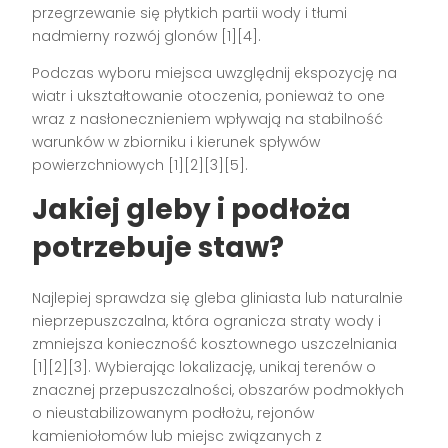
przegrzewanie się płytkich partii wody i tłumi
nadmierny rozwój glonów [1][4].
Podczas wyboru miejsca uwzględnij ekspozycję na
wiatr i ukształtowanie otoczenia, ponieważ to one
wraz z nasłonecznieniem wpływają na stabilność
warunków w zbiorniku i kierunek spływów
powierzchniowych [1][2][3][5].
Jakiej gleby i podłoża
potrzebuje staw?
Najlepiej sprawdza się gleba gliniasta lub naturalnie
nieprzepuszczalna, która ogranicza straty wody i
zmniejsza konieczność kosztownego uszczelniania
[1][2][3]. Wybierając lokalizację, unikaj terenów o
znacznej przepuszczalności, obszarów podmokłych
o nieustabilizowanym podłożu, rejonów
kamieniołomów lub miejsc związanych z