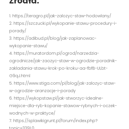
Źródła:
https://teragro.pl/jak-zalozyc-staw-hodowlany/
https://szczucki.pl/wykopanie-stawu-procedury-i-
porady/
https://adibud.pl/blog/jak-zaplanowac-
wykopanie-stawu/
https://muratordom.pl/ogrod/narzedzia-
ogrodnicze/jak-zaozyc-staw-w-ogrodzie-poradnik-
zakladania-stawu-krok-po-kroku-aa-fbfB-ULbt-
G9qJ.html
https://www.stiga.com/pl/blog/jak-zalozyc-staw-
w-ogrodzie-aranzacje-i-porady
https://wykopstaw.pl/jak-stworzyc-idealne-
miejsce-dla-ryb-kopanie-stawow-rybnych-i-oczek-
wodnych-w-praktyce/
https://splawikigrunt.pl/forum/index.php?
topic=3391.0