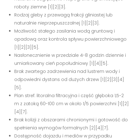
roboty ziemne [1][2][3].
Rodzaj gleby z przewagą frakcji gliniastej lub
naturalnie nieprzepuszczalnej [1][2][3].
Możliwość stałego zasilania wodą gruntową i
opadową oraz kontrola spływu powierzchniowego
[1][2][3][5].
Nasłonecznienie w przedziale 4-8 godzin dziennie i
umiarkowany cień popołudniowy [1][4][5].
Brak zwartego zadrzewienia nad lustrem wody i
odpowiedni dystans od dużych drzew [1][2][3][4]
[5].
Plan stref: litoralna filtracyjna i część głęboka 1,5-2
m z zatoką 60-100 cm w około 1/5 powierzchni [1][2]
[4][7].
Brak kolizji z obszarami chronionymi i gotowość do
spełnienia wymogów formalnych [2][4][7].
Dostępność dojazdu i mediów w przypadku