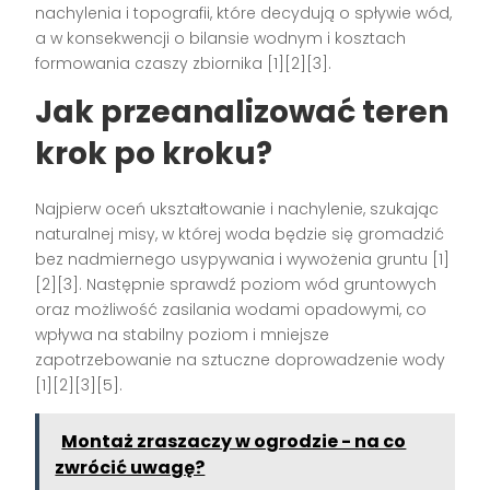
nachylenia i topografii, które decydują o spływie wód,
a w konsekwencji o bilansie wodnym i kosztach
formowania czaszy zbiornika [1][2][3].
Jak przeanalizować teren
krok po kroku?
Najpierw oceń ukształtowanie i nachylenie, szukając
naturalnej misy, w której woda będzie się gromadzić
bez nadmiernego usypywania i wywożenia gruntu [1]
[2][3]. Następnie sprawdź poziom wód gruntowych
oraz możliwość zasilania wodami opadowymi, co
wpływa na stabilny poziom i mniejsze
zapotrzebowanie na sztuczne doprowadzenie wody
[1][2][3][5].
Montaż zraszaczy w ogrodzie - na co
zwrócić uwagę?