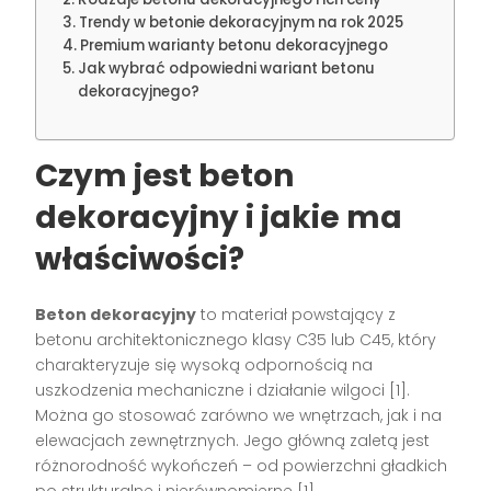
Trendy w betonie dekoracyjnym na rok 2025
Premium warianty betonu dekoracyjnego
Jak wybrać odpowiedni wariant betonu
dekoracyjnego?
Czym jest beton
dekoracyjny i jakie ma
właściwości?
Beton dekoracyjny
to materiał powstający z
betonu architektonicznego klasy C35 lub C45, który
charakteryzuje się wysoką odpornością na
uszkodzenia mechaniczne i działanie wilgoci [1].
Można go stosować zarówno we wnętrzach, jak i na
elewacjach zewnętrznych. Jego główną zaletą jest
różnorodność wykończeń – od powierzchni gładkich
po strukturalne i nierównomierne [1].