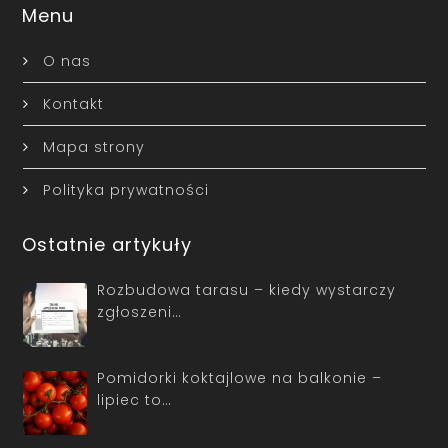
Menu
O nas
Kontakt
Mapa strony
Polityka prywatności
Ostatnie artykuły
Rozbudowa tarasu – kiedy wystarczy
zgłoszeni…
Pomidorki koktajlowe na balkonie –
lipiec to…