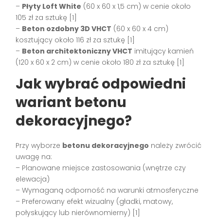
–
Płyty Loft White
(60 x 60 x 1,5 cm) w cenie około
105 zł za sztukę [1]
–
Beton ozdobny 3D VHCT
(60 x 60 x 4 cm)
kosztujący około 116 zł za sztukę [1]
–
Beton architektoniczny VHCT
imitujący kamień
(120 x 60 x 2 cm) w cenie około 180 zł za sztukę [1]
Jak wybrać odpowiedni
wariant betonu
dekoracyjnego?
Przy wyborze
betonu dekoracyjnego
należy zwrócić
uwagę na:
– Planowane miejsce zastosowania (wnętrze czy
elewacja)
– Wymaganą odporność na warunki atmosferyczne
– Preferowany efekt wizualny (gładki, matowy,
połyskujący lub nierównomierny) [1]