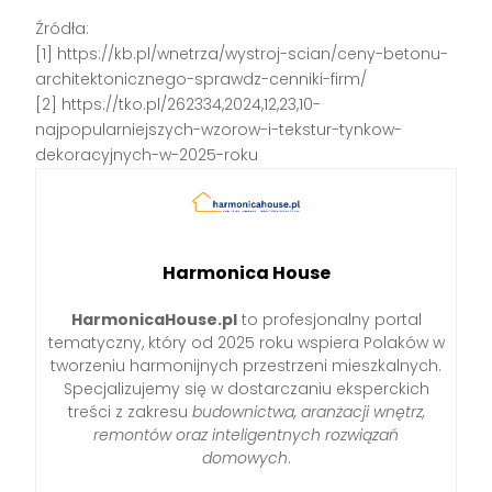
Źródła:
[1] https://kb.pl/wnetrza/wystroj-scian/ceny-betonu-
architektonicznego-sprawdz-cenniki-firm/
[2] https://tko.pl/262334,2024,12,23,10-
najpopularniejszych-wzorow-i-tekstur-tynkow-
dekoracyjnych-w-2025-roku
Harmonica House
HarmonicaHouse.pl
to profesjonalny portal
tematyczny, który od 2025 roku wspiera Polaków w
tworzeniu harmonijnych przestrzeni mieszkalnych.
Specjalizujemy się w dostarczaniu eksperckich
treści z zakresu
budownictwa, aranżacji wnętrz,
remontów oraz inteligentnych rozwiązań
domowych
.