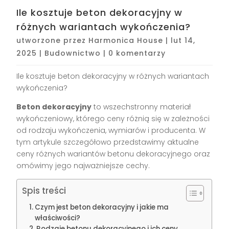
Ile kosztuje beton dekoracyjny w
różnych wariantach wykończenia?
utworzone przez
Harmonica House
|
lut 14,
2025
|
Budownictwo
|
0 komentarzy
Ile kosztuje beton dekoracyjny w różnych wariantach
wykończenia?
Beton dekoracyjny
to wszechstronny materiał
wykończeniowy, którego ceny różnią się w zależności
od rodzaju wykończenia, wymiarów i producenta. W
tym artykule szczegółowo przedstawimy aktualne
ceny różnych wariantów betonu dekoracyjnego oraz
omówimy jego najważniejsze cechy.
Spis treści
Czym jest beton dekoracyjny i jakie ma
właściwości?
Rodzaje betonu dekoracyjnego i ich ceny