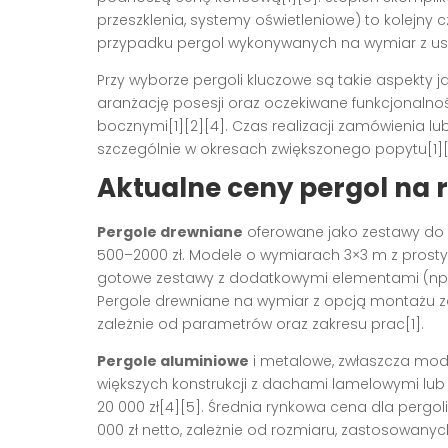
przeszklenia, systemy oświetleniowe) to kolejny c
przypadku pergol wykonywanych na wymiar z usł
Przy wyborze pergoli kluczowe są takie aspekty 
aranżację posesji oraz oczekiwane funkcjonalnośc
bocznymi[1][2][4]. Czas realizacji zamówienia l
szczególnie w okresach zwiększonego popytu[1][
Aktualne ceny pergol na 
Pergole drewniane
oferowane jako zestawy do 
500–2000 zł. Modele o wymiarach 3×3 m z prost
gotowe zestawy z dodatkowymi elementami (np. 
Pergole drewniane na wymiar z opcją montażu zac
zależnie od parametrów oraz zakresu prac[1].
Pergole aluminiowe
i metalowe, zwłaszcza mode
większych konstrukcji z dachami lamelowymi l
20 000 zł[4][5]. Średnia rynkowa cena dla perg
000 zł netto, zależnie od rozmiaru, zastosowanyc