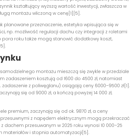
zynnik kształtujący wyższą wartość inwestycji, zwłaszcza w
ugą montażu wliczoną w cenę[1][5].
jak planowane przeznaczenie, estetyka wpisująca się w
i, np. możliwość regulacji dachu czy integracji z roletami
ub pora roku także mogą stanowić dodatkowy koszt,
5].
rynku
samodzielnego montażu mieszczą się zwykle w przedziale
ym zadaszeniem kosztują od 1600 do 4500 zł, natomiast
zadaszenie z poliwęglanu) osiągają ceny 6000–9500 zł[1].
zynają się od 9000 zł, a kończą powyżej 14 000 zł,
le premium, zaczynają się od ok. 9870 zł, a ceny
ub przesuwnymi z napędem elektrycznym mogą przekraczać
oli z dachem przesuwanym w 2025 roku wynosi 10 000–25
h materiałów i stopnia automatyzacji[5].