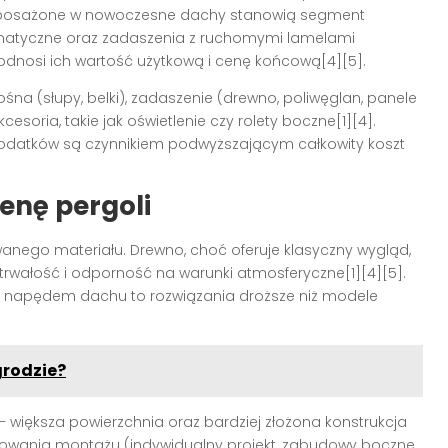
wyposażone w nowoczesne dachy stanowią segment
limatyczne oraz zadaszenia z ruchomymi lamelami
podnosi ich wartość użytkową i cenę końcową[4][5].
śna (słupy, belki), zadaszenie (drewno, poliwęglan, panele
ria, takie jak oświetlenie czy rolety boczne[1][4].
atków są czynnikiem podwyższającym całkowity koszt
enę pergoli
anego materiału. Drewno, choć oferuje klasyczny wygląd,
 trwałość i odporność na warunki atmosferyczne[1][4][5].
m napędem dachu to rozwiązania droższe niż modele
grodzie?
– większa powierzchnia oraz bardziej złożona konstrukcja
owania montażu (indywidualny projekt, zabudowy boczne,