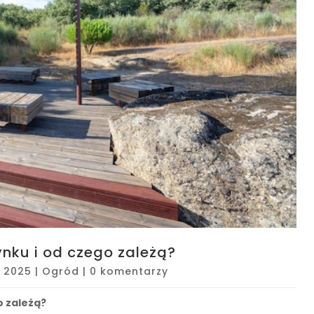
ynku i od czego zależą?
, 2025
|
Ogród
|
0 komentarzy
o zależą?