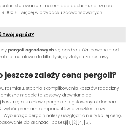
eligentne sterowanie klimatem pod dachem, należą do
 18 000 zł i więcej w przypadku zaawansowanych
ć Twój ogród?
ceny
pergoli ogrodowych
są bardzo zróżnicowane – od
strukcje metalowe do kilku tysięcy złotych za zestawy
jeszcze zależy cena pergoli?
w, rozmiaru, stopnia skomplikowania, kosztów robocizny
nomiczne modele to zestawy drewniane do
 kosztują aluminiowe pergole z regulowanymi dachami i
aż, wybór premium komponentów, przeszklenie czy
. Wybierając pergolę należy uwzględnić nie tylko jej cenę,
pasowanie do aranżacji posesji[1][2][4][5].