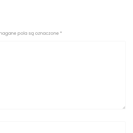
agane pola są oznaczone
*