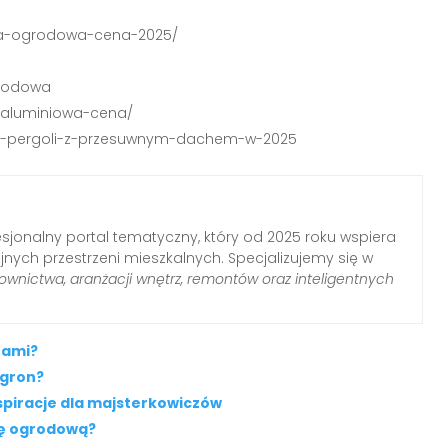
ana-ogrodowa-cena-2025/
ogrodowa
a-aluminiowa-cena/
cena-pergoli-z-przesuwnym-dachem-w-2025
sjonalny portal tematyczny, który od 2025 roku wspiera
nych przestrzeni mieszkalnych. Specjalizujemy się w
wnictwa, aranżacji wnętrz, remontów oraz inteligentnych
tami?
ogron?
spiracje dla majsterkowiczów
olę ogrodową?