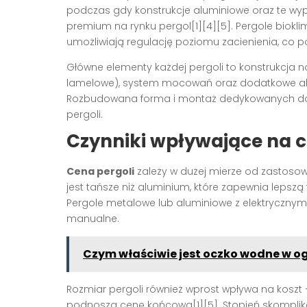
podczas gdy konstrukcje aluminiowe oraz te 
premium na rynku pergol[1][4][5]. Pergole biok
umożliwiają regulację poziomu zacienienia, co 
Główne elementy każdej pergoli to konstrukcja no
lamelowe), system mocowań oraz dodatkowe akceso
Rozbudowana forma i montaż dedykowanych dod
pergoli.
Czynniki wpływające na c
Cena pergoli
zależy w dużej mierze od zastosow
jest tańsze niż aluminium, które zapewnia lepszą
Pergole metalowe lub aluminiowe z elektryczny
manualne.
Czym właściwie jest oczko wodne w o
Rozmiar pergoli również wprost wpływa na koszt 
podnoszą cenę końcową[1][5]. Stopień skomplik