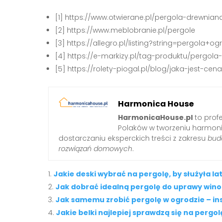
[1] https://www.otwierane.pl/pergola-drewni
[2] https://www.meblobranie.pl/pergole
[3] https://allegro.pl/listing?string=pergola+
[4] https://e-markizy.pl/tag-produktu/pergol
[5] https://rolety-piogal.pl/blog/jaka-jest-
Harmonica House
HarmonicaHouse.pl
to profe
Polaków w tworzeniu harmonij
dostarczaniu eksperckich treści z zakresu
budo
rozwiązań domowych
.
Jakie deski wybrać na pergolę, by służyła la
Jak dobrać idealną pergolę do uprawy win
Jak samemu zrobić pergolę w ogrodzie – in
Jakie belki najlepiej sprawdzą się na perg