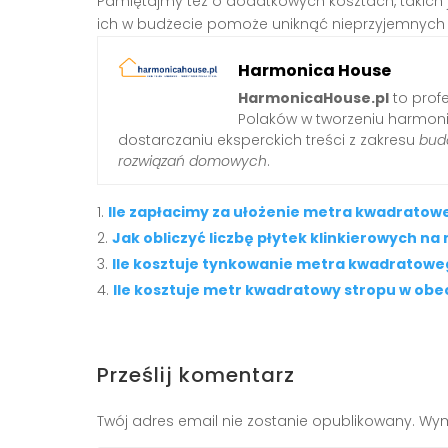
Pamiętajmy też o dodatkowych kosztach, takich 
ich w budżecie pomoże uniknąć nieprzyjemnych
Harmonica House
HarmonicaHouse.pl
to profe
Polaków w tworzeniu harmonij
dostarczaniu eksperckich treści z zakresu
budo
rozwiązań domowych
.
Ile zapłacimy za ułożenie metra kwadratow
Jak obliczyć liczbę płytek klinkierowych n
Ile kosztuje tynkowanie metra kwadratowe
Ile kosztuje metr kwadratowy stropu w obec
Prześlij komentarz
Twój adres email nie zostanie opublikowany.
Wym