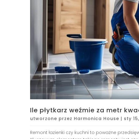
Ile płytkarz weźmie za metr kw
utworzone przez
Harmonica House
|
sty 15
Remont łazienki czy kuchni to poważne przedsięw