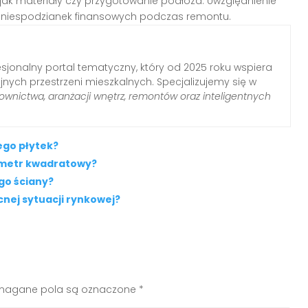
jak materiały czy przygotowanie podłoża. Uwzględnienie
 niespodzianek finansowych podczas remontu.
sjonalny portal tematyczny, który od 2025 roku wspiera
nych przestrzeni mieszkalnych. Specjalizujemy się w
wnictwa, aranżacji wnętrz, remontów oraz inteligentnych
ego płytek?
a metr kwadratowy?
go ściany?
nej sytuacji rynkowej?
agane pola są oznaczone
*