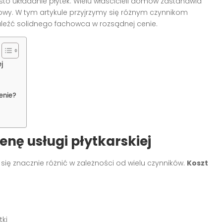
o układanie płytek. Wielu właścicieli domów zastanawia
atowy. W tym artykule przyjrzymy się różnym czynnikom
eźć solidnego fachowca w rozsądnej cenie.
j
enie?
nę usługi płytkarskiej
ię znacznie różnić w zależności od wielu czynników.
Koszt
tki