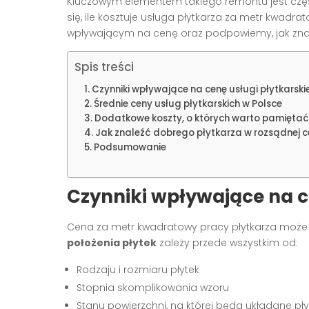
Kluczowym elementem takiego remontu jest częst
się, ile kosztuje usługa płytkarza za metr kwadr
wpływającym na cenę oraz podpowiemy, jak znal
Spis treści
Czynniki wpływające na cenę usługi płytkarskie
Średnie ceny usług płytkarskich w Polsce
Dodatkowe koszty, o których warto pamiętać
Jak znaleźć dobrego płytkarza w rozsądnej c
Podsumowanie
Czynniki wpływające na ce
Cena za metr kwadratowy pracy płytkarza może s
położenia płytek
zależy przede wszystkim od:
Rodzaju i rozmiaru płytek
Stopnia skomplikowania wzoru
Stanu powierzchni, na której będą układane pły