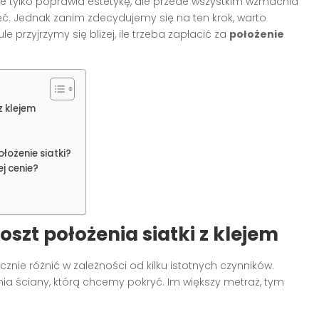
 nie tylko poprawia estetykę, ale przede wszystkim wzmacnia
ęć. Jednak zanim zdecydujemy się na ten krok, warto
 przyjrzymy się bliżej, ile trzeba zapłacić za
położenie
z klejem
ożenie siatki?
j cenie?
szt położenia siatki z klejem
znie różnić w zależności od kilku istotnych czynników.
ia ściany, którą chcemy pokryć. Im większy metraż, tym