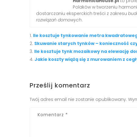
HarmonicaHouse.pl
to profe
Polaków w tworzeniu harmonij
dostarczaniu eksperckich treści z zakresu
budo
rozwiązań domowych
.
Ile kosztuje tynkowanie metra kwadratoweg
Skuwanie starych tynków – konieczność czy
Ile kosztuje tynk mozaikowy na elewację d
Jakie koszty wiążą się z murowaniem z cegł
Prześlij komentarz
Twój adres email nie zostanie opublikowany.
Wym