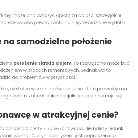
firmę, może ona doliczyć opłatę za dojazd, szczególnie
ż zarezerwować pewną kwotę na nieprzewidziane wydatki,
 na samodzielne położenie
zielne
położenie siatki z klejem
. To rozwiązanie może być
iadczeniem w pracach remontowych. Jednak warto
dzić do problemów w przyszłości.
dzia, ale także wiedzę i doświadczenie, które pozwalają na
ego kosztu, zatrudnienie specjalisty często okazuje się
onawcę w atrakcyjnej cenie?
rto porównać oferty kilku wykonawców. Nie należy jednak
st równie ważna. Dobrym pomysłem jest poproszenie o