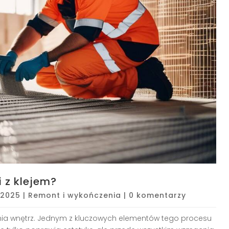
i z klejem?
 2025
|
Remont i wykończenia
|
0 komentarzy
ia wnętrz. Jednym z kluczowych elementów tego procesu