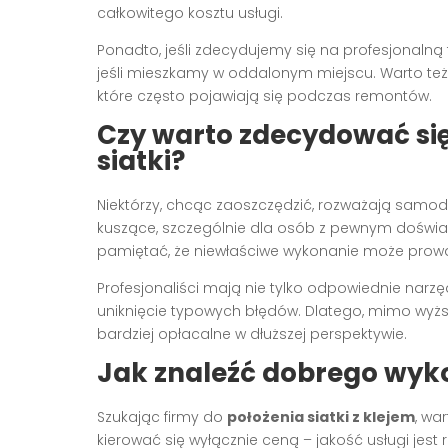
całkowitego kosztu usługi.
Ponadto, jeśli zdecydujemy się na profesjonalną 
jeśli mieszkamy w oddalonym miejscu. Warto te
które często pojawiają się podczas remontów.
Czy warto zdecydować się
siatki?
Niektórzy, chcąc zaoszczędzić, rozważają samod
kuszące, szczególnie dla osób z pewnym dośw
pamiętać, że niewłaściwe wykonanie może prowa
Profesjonaliści mają nie tylko odpowiednie narzę
uniknięcie typowych błędów. Dlatego, mimo wyższ
bardziej opłacalne w dłuższej perspektywie.
Jak znaleźć dobrego wyk
Szukając firmy do
położenia siatki z klejem
, wa
kierować się wyłącznie ceną – jakość usługi je