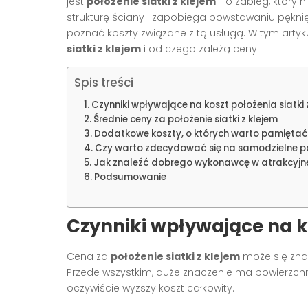
jest
położenie siatki z klejem
. To zabieg, który
strukturę ściany i zapobiega powstawaniu pękni
poznać koszty związane z tą usługą. W tym artykule
siatki z klejem
i od czego zależą ceny.
Spis treści
Czynniki wpływające na koszt położenia siatki 
Średnie ceny za położenie siatki z klejem
Dodatkowe koszty, o których warto pamiętać
Czy warto zdecydować się na samodzielne poł
Jak znaleźć dobrego wykonawcę w atrakcyjne
Podsumowanie
Czynniki wpływające na ko
Cena za
położenie siatki z klejem
może się znac
Przede wszystkim, duże znaczenie ma powierzchn
oczywiście wyższy koszt całkowity.