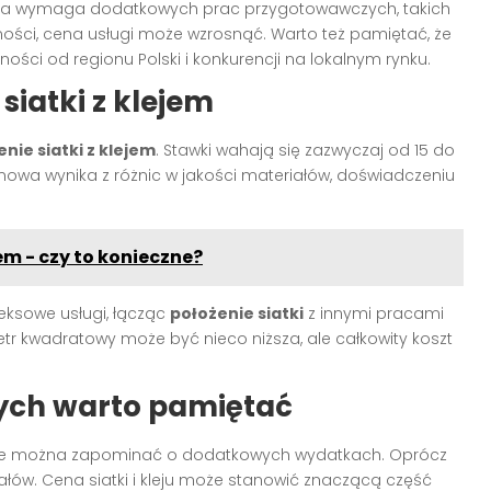
iana wymaga dodatkowych prac przygotowawczych, takich
wności, cena usługi może wzrosnąć. Warto też pamiętać, że
ości od regionu Polski i konkurencji na lokalnym rynku.
siatki z klejem
nie siatki z klejem
. Stawki wahają się zazwyczaj od 15 do
nowa wynika z różnic w jakości materiałów, doświadczeniu
m - czy to konieczne?
leksowe usługi, łącząc
położenie siatki
z innymi pracami
r kwadratowy może być nieco niższa, ale całkowity koszt
rych warto pamiętać
nie można zapominać o dodatkowych wydatkach. Oprócz
ałów. Cena siatki i kleju może stanowić znaczącą część