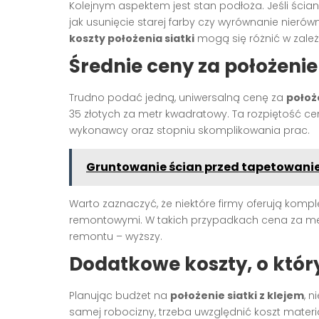
Kolejnym aspektem jest stan podłoża. Jeśli śc
jak usunięcie starej farby czy wyrównanie nieró
koszty położenia siatki
mogą się różnić w zależn
Średnie ceny za położenie 
Trudno podać jedną, uniwersalną cenę za
położe
35 złotych za metr kwadratowy. Ta rozpiętość ce
wykonawcy oraz stopniu skomplikowania prac.
Gruntowanie ścian przed tapetowanie
Warto zaznaczyć, że niektóre firmy oferują komp
remontowymi. W takich przypadkach cena za met
remontu – wyższy.
Dodatkowe koszty, o któ
Planując budżet na
położenie siatki z klejem
, 
samej robocizny, trzeba uwzględnić koszt materi