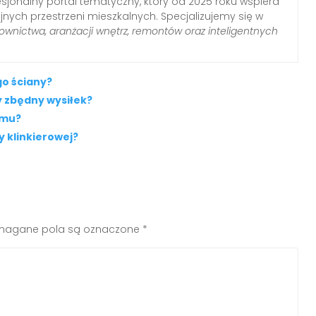
sjonalny portal tematyczny, który od 2025 roku wspiera
nych przestrzeni mieszkalnych. Specjalizujemy się w
wnictwa, aranżacji wnętrz, remontów oraz inteligentnych
o ściany?
 zbędny wysiłek?
omu?
y klinkierowej?
agane pola są oznaczone
*