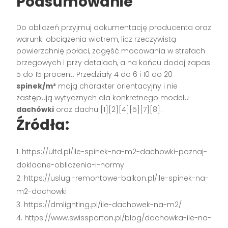
Podsumowanie
Do obliczeń przyjmuj dokumentację producenta oraz
warunki obciążenia wiatrem, licz rzeczywistą
powierzchnię połaci, zagęść mocowania w strefach
brzegowych i przy detalach, a na końcu dodaj zapas
5 do 15 procent. Przedziały 4 do 6 i 10 do 20
spinek/m²
mają charakter orientacyjny i nie
zastępują wytycznych dla konkretnego modelu
dachówki
oraz dachu [1][2][4][5][7][8].
Źródła:
https://ultd.pl/ile-spinek-na-m2-dachowki-poznaj-
dokladne-obliczenia-i-normy
https://uslugi-remontowe-balkon.pl/ile-spinek-na-
m2-dachowki
https://dmlighting.pl/ile-dachowek-na-m2/
https://www.swissporton.pl/blog/dachowka-ile-na-