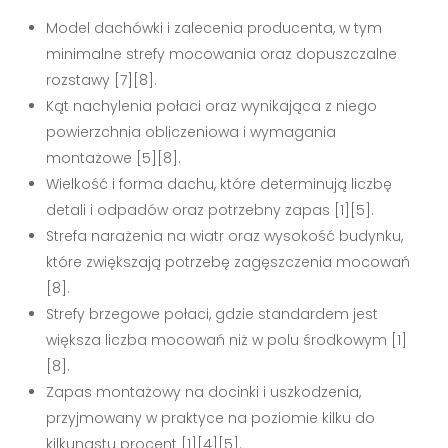
Model dachówki i zalecenia producenta, w tym
minimalne strefy mocowania oraz dopuszczalne
rozstawy [7][8].
Kąt nachylenia połaci oraz wynikająca z niego
powierzchnia obliczeniowa i wymagania
montażowe [5][8].
Wielkość i forma dachu, które determinują liczbę
detali i odpadów oraz potrzebny zapas [1][5].
Strefa narażenia na wiatr oraz wysokość budynku,
które zwiększają potrzebę zagęszczenia mocowań
[8].
Strefy brzegowe połaci, gdzie standardem jest
większa liczba mocowań niż w polu środkowym [1]
[8].
Zapas montażowy na docinki i uszkodzenia,
przyjmowany w praktyce na poziomie kilku do
kilkunastu procent [1][4][5].