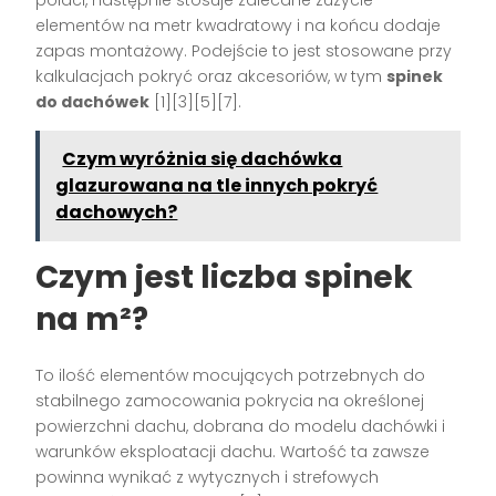
połaci, następnie stosuje zalecane zużycie
elementów na metr kwadratowy i na końcu dodaje
zapas montażowy. Podejście to jest stosowane przy
kalkulacjach pokryć oraz akcesoriów, w tym
spinek
do dachówek
[1][3][5][7].
Czym wyróżnia się dachówka
glazurowana na tle innych pokryć
dachowych?
Czym jest liczba spinek
na m²?
To ilość elementów mocujących potrzebnych do
stabilnego zamocowania pokrycia na określonej
powierzchni dachu, dobrana do modelu dachówki i
warunków eksploatacji dachu. Wartość ta zawsze
powinna wynikać z wytycznych i strefowych