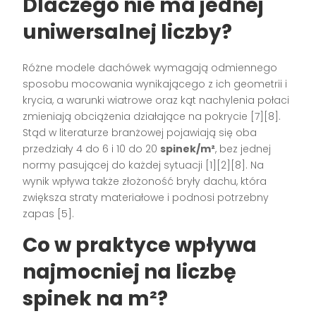
Dlaczego nie ma jednej
uniwersalnej liczby?
Różne modele dachówek wymagają odmiennego
sposobu mocowania wynikającego z ich geometrii i
krycia, a warunki wiatrowe oraz kąt nachylenia połaci
zmieniają obciążenia działające na pokrycie [7][8].
Stąd w literaturze branżowej pojawiają się oba
przedziały 4 do 6 i 10 do 20
spinek/m²
, bez jednej
normy pasującej do każdej sytuacji [1][2][8]. Na
wynik wpływa także złożoność bryły dachu, która
zwiększa straty materiałowe i podnosi potrzebny
zapas [5].
Co w praktyce wpływa
najmocniej na liczbę
spinek na m²?