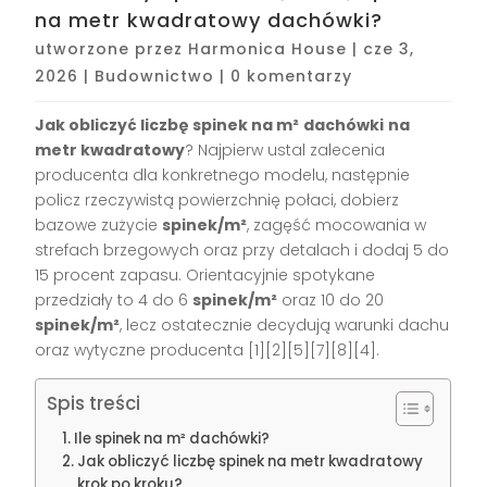
na metr kwadratowy dachówki?
utworzone przez
Harmonica House
|
cze 3,
2026
|
Budownictwo
|
0 komentarzy
Jak obliczyć liczbę spinek na m²
dachówki
na
metr kwadratowy
? Najpierw ustal zalecenia
producenta dla konkretnego modelu, następnie
policz rzeczywistą powierzchnię połaci, dobierz
bazowe zużycie
spinek/m²
, zagęść mocowania w
strefach brzegowych oraz przy detalach i dodaj 5 do
15 procent zapasu. Orientacyjnie spotykane
przedziały to 4 do 6
spinek/m²
oraz 10 do 20
spinek/m²
, lecz ostatecznie decydują warunki dachu
oraz wytyczne producenta [1][2][5][7][8][4].
Spis treści
Ile spinek na m² dachówki?
Jak obliczyć liczbę spinek na metr kwadratowy
krok po kroku?