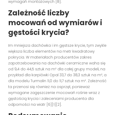
wymagań montażowych [8].
Zależność liczby
mocowań od wymiarów i
gęstości krycia?
Im mniejsza dachówka i im gęstsze krycie, tym zwykle
większa liczba elementów na metr kwadratowy
pokrycia. W materiałach producentów zakres
zapotrzebowania na dachówki ceramiczne waha się
od 9,4 do 44,5 sztuk na m² dla całej grupy modeli, na
przykład dla karpiówki Opal 33,7 do 38,3 sztuk na m², a
dla modelu Turmalin 11,0 do 11,7 sztuk na m². Zależność
ta przenosi się również na osprzęt, ponieważ
wymagane zagęszczenie mocowań rośnie wraz z
gęstością krycia i zaleceniami producenta dla
odporności na wiatr [6][1][2].