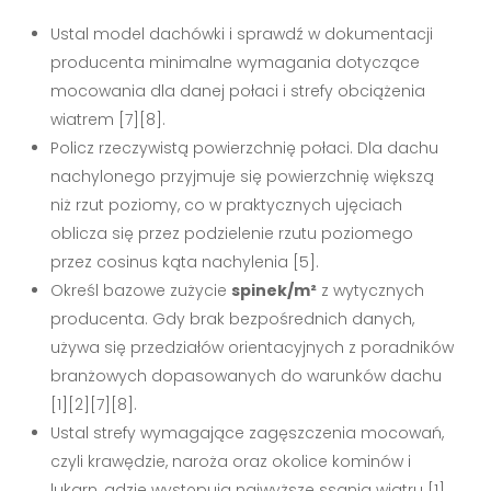
Ustal model dachówki i sprawdź w dokumentacji
producenta minimalne wymagania dotyczące
mocowania dla danej połaci i strefy obciążenia
wiatrem [7][8].
Policz rzeczywistą powierzchnię połaci. Dla dachu
nachylonego przyjmuje się powierzchnię większą
niż rzut poziomy, co w praktycznych ujęciach
oblicza się przez podzielenie rzutu poziomego
przez cosinus kąta nachylenia [5].
Określ bazowe zużycie
spinek/m²
z wytycznych
producenta. Gdy brak bezpośrednich danych,
używa się przedziałów orientacyjnych z poradników
branżowych dopasowanych do warunków dachu
[1][2][7][8].
Ustal strefy wymagające zagęszczenia mocowań,
czyli krawędzie, naroża oraz okolice kominów i
lukarn, gdzie występują najwyższe ssania wiatru [1]