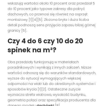
wskazują wartości około 10 procent oraz przedział 5
do 10 procent jako typowe zakresy dla pokryć
dachowych, co przenosi się również na osprzęt
montażowy [1][4][5]. Złożona bryła i duża liczba
detali podnoszą sens przyjęcia zapasu bliżej górnej
granicy [5].
Czy 4 do 6 czy 10 do 20
spinek na m²?
Oba przedziały funkcjonują w materiałach
poradnikowych i wynikają z innych założeń. Niższe
wartości odnoszą się do warunków standardowych,
wyższe do sytuacji wymagających większej
odporności na wiatr lub do określonych systemów i
sposobów krycia [1][2]. Ostateczne zużycie
wyznacza strefa wiatrowa, wysokość budynku,
geometria połaci oraz specyfikacja producenta dla
danego modelu
dachówki
[8].