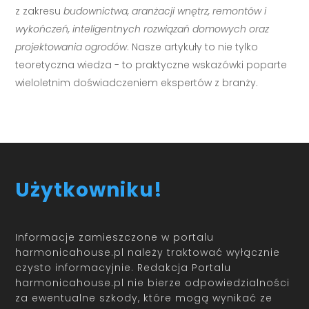
z zakresu
budownictwa, aranżacji wnętrz, remontów i
wykończeń, inteligentnych rozwiązań domowych oraz
projektowania ogrodów
. Nasze artykuły to nie tylko
teoretyczna wiedza - to praktyczne wskazówki poparte
wieloletnim doświadczeniem ekspertów z branży.
Użytkowniku!
Informacje zamieszczone w portalu
harmonicahouse.pl należy traktować wyłącznie
czysto informacyjnie. Redakcja Portalu
harmonicahouse.pl nie bierze odpowiedzialności
za ewentualne szkody, które mogą wynikać ze