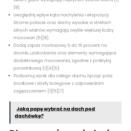
[8].
Uwzględnij wpływ kąta nachylenia i ekspozycji.
Strome połacie oraz dachy wysokie w strefach
silnych wiatrów wymagają zwykle większej liczby
mocowań [5][8].
Dodaj zapas montażowy 5 do 15 procent na
docinki, uszkodzenia oraz elementy wymagające
dodatkowego mocowania, zgodnie z praktyką
poradnikową [1][4][5].
Podsumuj wynik dla całego dachu, łącząc pola
środkowe i strefy brzegowe z odpowiednim
zagęszczeniem [1][5][7].
Jaką papę wybrać na dach pod
dachówkę?