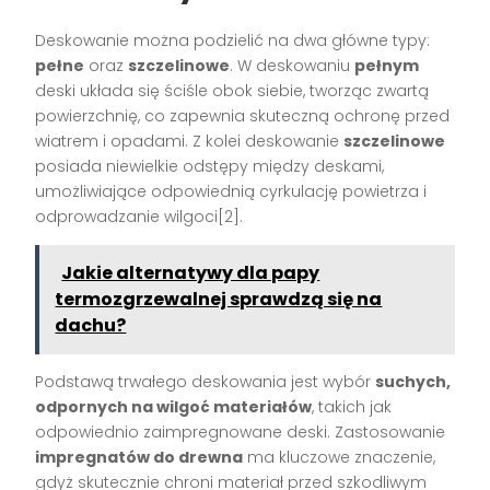
Deskowanie można podzielić na dwa główne typy:
pełne
oraz
szczelinowe
. W deskowaniu
pełnym
deski układa się ściśle obok siebie, tworząc zwartą
powierzchnię, co zapewnia skuteczną ochronę przed
wiatrem i opadami. Z kolei deskowanie
szczelinowe
posiada niewielkie odstępy między deskami,
umożliwiające odpowiednią cyrkulację powietrza i
odprowadzanie wilgoci[2].
Jakie alternatywy dla papy
termozgrzewalnej sprawdzą się na
dachu?
Podstawą trwałego deskowania jest wybór
suchych,
odpornych na wilgoć materiałów
, takich jak
odpowiednio zaimpregnowane deski. Zastosowanie
impregnatów do drewna
ma kluczowe znaczenie,
gdyż skutecznie chroni materiał przed szkodliwym