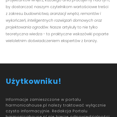
projektantów wnętrz, każdego dnia pracujemy nad tym,
by dostarczać naszym czytelnikom wartościowe treści
z zakresu
budownictwa, aranżacji wnętrz, remontów i
wykończeń, inteligentnych rozwiązań domowych oraz
projektowania ogrodów
. Nasze artykuły to nie tylko
teoretyczna wiedza - to praktyczne wskazówki poparte
wieloletnim doświadczeniem ekspertów z branży.
Użytkowniku!
Informacje zamieszczone w portalu
harmonicahouse.pl należy traktować wyłącznie
czysto informacyjnie. Redakcja Portalu
harmonicahouse.pl nie bierze odpowiedzialności