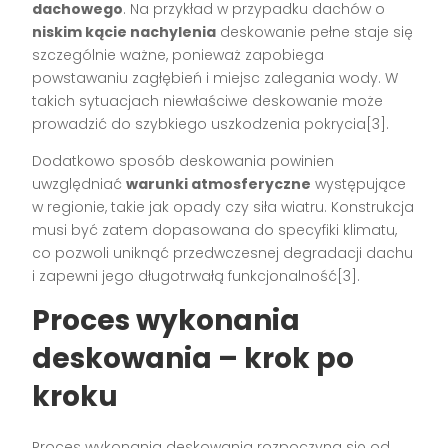
dachowego
. Na przykład w przypadku dachów o
niskim kącie nachylenia
deskowanie pełne staje się
szczególnie ważne, ponieważ zapobiega
powstawaniu zagłębień i miejsc zalegania wody. W
takich sytuacjach niewłaściwe deskowanie może
prowadzić do szybkiego uszkodzenia pokrycia[3].
Dodatkowo sposób deskowania powinien
uwzględniać
warunki atmosferyczne
występujące
w regionie, takie jak opady czy siła wiatru. Konstrukcja
musi być zatem dopasowana do specyfiki klimatu,
co pozwoli uniknąć przedwczesnej degradacji dachu
i zapewni jego długotrwałą funkcjonalność[3].
Proces wykonania
deskowania – krok po
kroku
Proces wykonania deskowania rozpoczyna się od