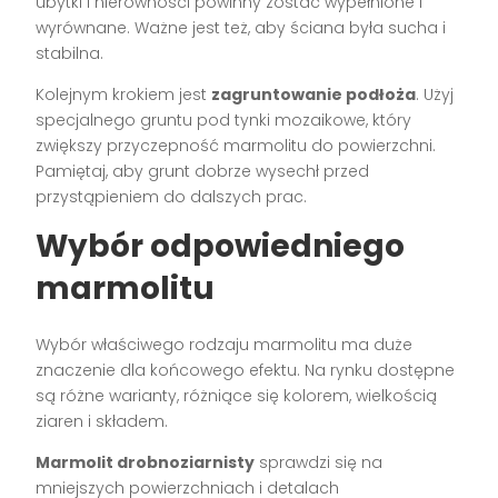
ubytki i nierówności powinny zostać wypełnione i
wyrównane. Ważne jest też, aby ściana była sucha i
stabilna.
Kolejnym krokiem jest
zagruntowanie podłoża
. Użyj
specjalnego gruntu pod tynki mozaikowe, który
zwiększy przyczepność marmolitu do powierzchni.
Pamiętaj, aby grunt dobrze wysechł przed
przystąpieniem do dalszych prac.
Wybór odpowiedniego
marmolitu
Wybór właściwego rodzaju marmolitu ma duże
znaczenie dla końcowego efektu. Na rynku dostępne
są różne warianty, różniące się kolorem, wielkością
ziaren i składem.
Marmolit drobnoziarnisty
sprawdzi się na
mniejszych powierzchniach i detalach