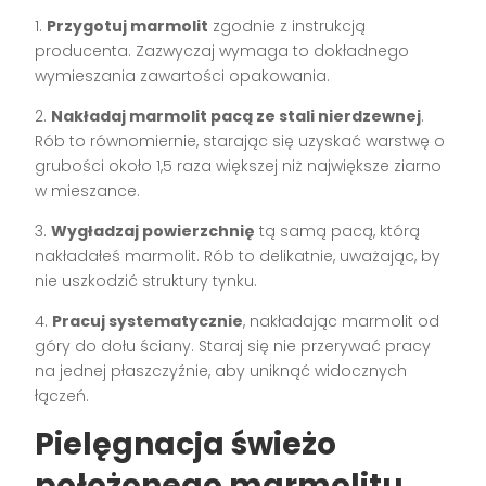
1.
Przygotuj marmolit
zgodnie z instrukcją
producenta. Zazwyczaj wymaga to dokładnego
wymieszania zawartości opakowania.
2.
Nakładaj marmolit pacą ze stali nierdzewnej
.
Rób to równomiernie, starając się uzyskać warstwę o
grubości około 1,5 raza większej niż największe ziarno
w mieszance.
3.
Wygładzaj powierzchnię
tą samą pacą, którą
nakładałeś marmolit. Rób to delikatnie, uważając, by
nie uszkodzić struktury tynku.
4.
Pracuj systematycznie
, nakładając marmolit od
góry do dołu ściany. Staraj się nie przerywać pracy
na jednej płaszczyźnie, aby uniknąć widocznych
łączeń.
Pielęgnacja świeżo
położonego marmolitu