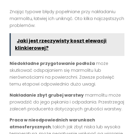
Znając typowe błędy popełniane przy nakładaniu
marmolitu, łatwiej ich uniknąć. Oto kilka najczęstszych
problemów:
Jaki jest rzeczywisty koszt elewacji
klinkierowej?
Niedokładne przygotowanie podłoża
może
skutkować odspajaniem się marmolitu lub
nierównościami na powierzchni. Zawsze poświęć
temu etapowi odpowiednio dużo uwagi.
Nakładanie zbyt grubej warstwy
marmolitu może
prowadzić do jego pękania i odpadania. Przestrzegaj
zaleceń producenta dotyczących grubości warstwy.
Praca w nieodpowiednich warunkach
atmosferycznych
, takich jak zbyt niska lub wysoka
temperatura, może negatywnie wpłynąć na wiązanie