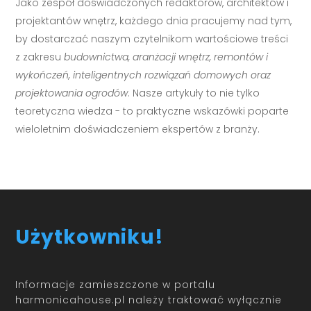
Jako zespół doświadczonych redaktorów, architektów i
projektantów wnętrz, każdego dnia pracujemy nad tym,
by dostarczać naszym czytelnikom wartościowe treści
z zakresu
budownictwa, aranżacji wnętrz, remontów i
wykończeń, inteligentnych rozwiązań domowych oraz
projektowania ogrodów
. Nasze artykuły to nie tylko
teoretyczna wiedza - to praktyczne wskazówki poparte
wieloletnim doświadczeniem ekspertów z branży.
Użytkowniku!
Informacje zamieszczone w portalu
harmonicahouse.pl należy traktować wyłącznie