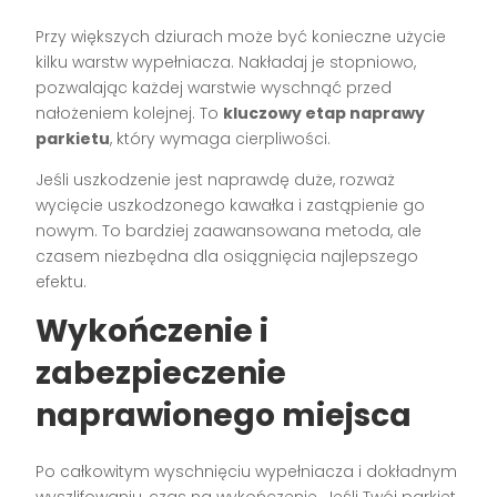
Przy większych dziurach może być konieczne użycie
kilku warstw wypełniacza. Nakładaj je stopniowo,
pozwalając każdej warstwie wyschnąć przed
nałożeniem kolejnej. To
kluczowy etap naprawy
parkietu
, który wymaga cierpliwości.
Jeśli uszkodzenie jest naprawdę duże, rozważ
wycięcie uszkodzonego kawałka i zastąpienie go
nowym. To bardziej zaawansowana metoda, ale
czasem niezbędna dla osiągnięcia najlepszego
efektu.
Wykończenie i
zabezpieczenie
naprawionego miejsca
Po całkowitym wyschnięciu wypełniacza i dokładnym
wyszlifowaniu, czas na wykończenie. Jeśli Twój parkiet