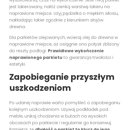
jest lakierowany, nałóż cienką warstwę lakieru na
naprawione miejsce. Użyj pędzelka o miękkim włosiu,
nakładając lakier zgodnie z kierunkiem słojów
drewna.
Dla parkietów olejowanych, wcieraj olej do drewna w
naprawione miejsce, aż osiągnie ono połysk zbliżony
do reszty podłogi.
Prawidłowe wykończenie
naprawionego parkietu
to gwarancja trwałości i
estetyki.
Zapobieganie przyszłym
uszkodzeniom
Po udanej naprawie warto pomyśleć o zapobieganiu
kolejnym uszkodzeniom. Używaj podkładek pod
meble, unikaj chodzenia w butach na wysokich
obcasach po parkiecie i regularnie go konserwuj.
Pamiętaj, że
dbałość o parkiet to klucz do jego