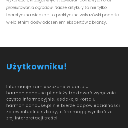
wykończeń, inteligentnych rozwiązań domowych oraz
projektowania ogrodów
. Nasze artykuły to nie tylko
teoretyczna wiedza - to praktyczne wskazówki poparte
wieloletnim doświadczeniem ekspertów z branży.
Użytkowniku!
Informacje zamieszczone w portalu
harmonicahouse.pl należy traktować wyłącznie
czysto informacyjnie. Redakcja Portalu
harmonicahouse.pl nie bierze odpowiedzialności
za ewentualne szkody, które mogą wynikać ze
złej interpretacji treści.