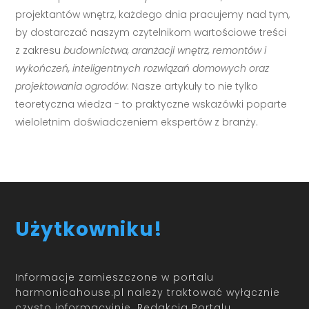
projektantów wnętrz, każdego dnia pracujemy nad tym,
by dostarczać naszym czytelnikom wartościowe treści
z zakresu
budownictwa, aranżacji wnętrz, remontów i
wykończeń, inteligentnych rozwiązań domowych oraz
projektowania ogrodów
. Nasze artykuły to nie tylko
teoretyczna wiedza - to praktyczne wskazówki poparte
wieloletnim doświadczeniem ekspertów z branży.
Użytkowniku!
Informacje zamieszczone w portalu
harmonicahouse.pl należy traktować wyłącznie
czysto informacyjnie. Redakcja Portalu