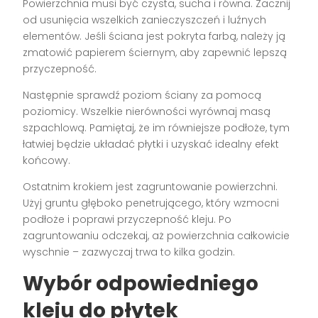
Powierzchnia musi być czysta, sucha i równa. Zacznij
od usunięcia wszelkich zanieczyszczeń i luźnych
elementów. Jeśli ściana jest pokryta farbą, należy ją
zmatowić papierem ściernym, aby zapewnić lepszą
przyczepność.
Następnie sprawdź poziom ściany za pomocą
poziomicy. Wszelkie nierówności wyrównaj masą
szpachlową. Pamiętaj, że im równiejsze podłoże, tym
łatwiej będzie układać płytki i uzyskać idealny efekt
końcowy.
Ostatnim krokiem jest zagruntowanie powierzchni.
Użyj gruntu głęboko penetrującego, który wzmocni
podłoże i poprawi przyczepność kleju. Po
zagruntowaniu odczekaj, aż powierzchnia całkowicie
wyschnie – zazwyczaj trwa to kilka godzin.
Wybór odpowiedniego
kleju do płytek