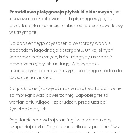
Prawidłowa pielęgnacja płytek klinkierowych
jest
kluczowa dla zachowania ich pięknego wyglądu
przez lata. Na szczęście, klinkier jest stosunkowo łatwy
w utrzymaniu.
Do codziennego czyszczenia wystarczy woda z
dodatkiem łagodnego detergentu. Unikaj silnych
środków chemicznych, które mogłyby uszkodzić
powierzchnię płytek lub fugę. W przypadku
trudniejszych zabrudzeń, użyj specjalnego środka do
czyszczenia klinkieru.
Co jakiś czas (zazwyczaj raz w roku) warto ponownie
zaimpregnować powierzchnię. Zapobiegnie to
wchłanianiu wilgoci i zabrudzeń, przedłużając
żywotność płytek.
Regularnie sprawdzaj stan fug i w razie potrzeby
uzupełniaj ubytki. Dzięki temu unikniesz problemów z