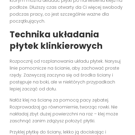
którym można układać płytki po naniesieniu kleju na
podłoże. Dłuższy czas otwarty da Ci więcej swobody
podczas pracy, co jest szczególnie ważne dla
początkujących.
Technika układania
płytek klinkierowych
Rozpocznij od rozplanowania układu płytek. Narysuj
linie pomocnicze na ścianie, aby zachować proste
rzędy. Zazwyczaj zaczyna się od środka ściany i
postępuje na boki, ale w niektórych przypadkach
lepiej zacząć od dołu.
Nałóż klej na ścianę za pomocą pacy zębatej.
Rozprowadzaj go równomiernie, tworząc rowki. Nie
nakładaj zbyt dużej powierzchni na raz – klej może
zaschnąć zanim zdążysz położyć płytki.
Przyklej płytkę do ściany, lekko ją dociskając i