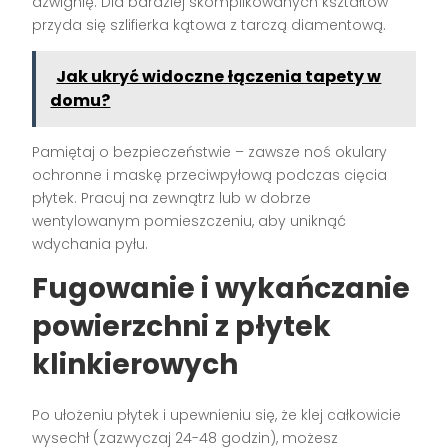
dźwignię. Dla bardziej skomplikowanych kształtów
przyda się szlifierka kątowa z tarczą diamentową.
Jak ukryć widoczne łączenia tapety w
domu?
Pamiętaj o bezpieczeństwie – zawsze noś okulary
ochronne i maskę przeciwpyłową podczas cięcia
płytek. Pracuj na zewnątrz lub w dobrze
wentylowanym pomieszczeniu, aby uniknąć
wdychania pyłu.
Fugowanie i wykańczanie
powierzchni z płytek
klinkierowych
Po ułożeniu płytek i upewnieniu się, że klej całkowicie
wysechł (zazwyczaj 24-48 godzin), możesz