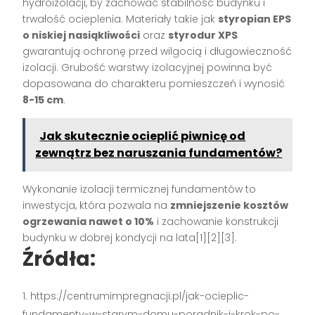
hydroizolacji, by zachować stabilność budynku i
trwałość ocieplenia. Materiały takie jak
styropian EPS
o niskiej nasiąkliwości
oraz
styrodur XPS
gwarantują ochronę przed wilgocią i długowieczność
izolacji. Grubość warstwy izolacyjnej powinna być
dopasowana do charakteru pomieszczeń i wynosić
8-15 cm
.
Jak skutecznie ocieplić piwnicę od
zewnątrz bez naruszania fundamentów?
Wykonanie izolacji termicznej fundamentów to
inwestycja, która pozwala na
zmniejszenie kosztów
ogrzewania nawet o 10%
i zachowanie konstrukcji
budynku w dobrej kondycji na lata[1][2][3].
Źródła:
https://centrumimpregnacji.pl/jak-ocieplic-
fundamenty-w-starym-domu-poradnik-i-krok-po-