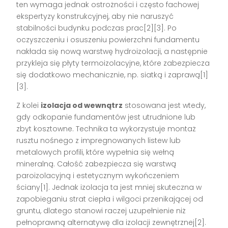
ten wymaga jednak ostrożności i często fachowej
ekspertyzy konstrukcyjnej, aby nie naruszyć
stabilności budynku podczas prac[2][3]. Po
oczyszczeniu i osuszeniu powierzchni fundamentu
nakłada się nową warstwę hydroizolacji, a następnie
przykleja się płyty termoizolacyjne, które zabezpiecza
się dodatkowo mechanicznie, np. siatką i zaprawą[1]
[3].
Z kolei
izolacja od wewnątrz
stosowana jest wtedy,
gdy odkopanie fundamentów jest utrudnione lub
zbyt kosztowne. Technika ta wykorzystuje montaż
rusztu nośnego z impregnowanych listew lub
metalowych profili, które wypełnia się wełną
mineralną. Całość zabezpiecza się warstwą
paroizolacyjną i estetycznym wykończeniem
ściany[1]. Jednak izolacja ta jest mniej skuteczna w
zapobieganiu strat ciepła i wilgoci przenikającej od
gruntu, dlatego stanowi raczej uzupełnienie niż
pełnoprawną alternatywę dla izolacji zewnętrznej[2].