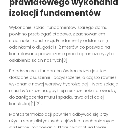
prawidłowego wykonania
izolacji fundamentów
Wykonanie izolacji fundamentów starego domu
powinno przebiegać etapowo, z zachowaniem
stabilności konstrukcji. Fundamenty odsłania się
odcinkami o długości 1–2 metrów, co pozwala na
kontrolowane prowadzenie prac i ogranicza ryzyko
osłabienia ścian nośnych[3].
Po odsłonięciu fundamentów konieczne jest ich
dokładne osuszenie i oczyszczenie, a często również
wykonanie nowej warstwy hydroizolacji. Hydroizolacja
musi być szczelna, gdyż jej nieszczelności prowadzą
do zawilgocenia muru i spadku trwałości całej
konstrukcji[1][2].
Montaż termoizolacji powinien odbywać się przy
użyciu specjalistycznych klejów lub mechanicznych
systemów mocowania, które gwarantują trwałe