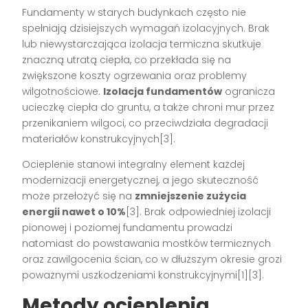
Fundamenty w starych budynkach często nie
spełniają dzisiejszych wymagań izolacyjnych. Brak
lub niewystarczająca izolacja termiczna skutkuje
znaczną utratą ciepła, co przekłada się na
zwiększone koszty ogrzewania oraz problemy
wilgotnościowe.
Izolacja fundamentów
ogranicza
ucieczkę ciepła do gruntu, a także chroni mur przez
przenikaniem wilgoci, co przeciwdziała degradacji
materiałów konstrukcyjnych[3].
Ocieplenie stanowi integralny element każdej
modernizacji energetycznej, a jego skuteczność
może przełożyć się na
zmniejszenie zużycia
energii nawet o 10%
[3]. Brak odpowiedniej izolacji
pionowej i poziomej fundamentu prowadzi
natomiast do powstawania mostków termicznych
oraz zawilgocenia ścian, co w dłuższym okresie grozi
poważnymi uszkodzeniami konstrukcyjnymi[1][3].
Metody ocieplenia