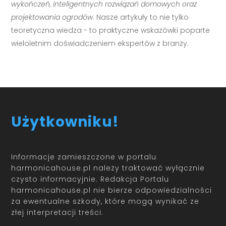
wykończeń, inteligentnych rozwiązań domowych oraz
projektowania ogrodów
. Nasze artykuły to nie tylko
teoretyczna wiedza - to praktyczne wskazówki poparte
wieloletnim doświadczeniem ekspertów z branży.
Użytkowniku!
Informacje zamieszczone w portalu
harmonicahouse.pl należy traktować wyłącznie
czysto informacyjnie. Redakcja Portalu
harmonicahouse.pl nie bierze odpowiedzialności
za ewentualne szkody, które mogą wynikać ze
złej interpretacji treści.