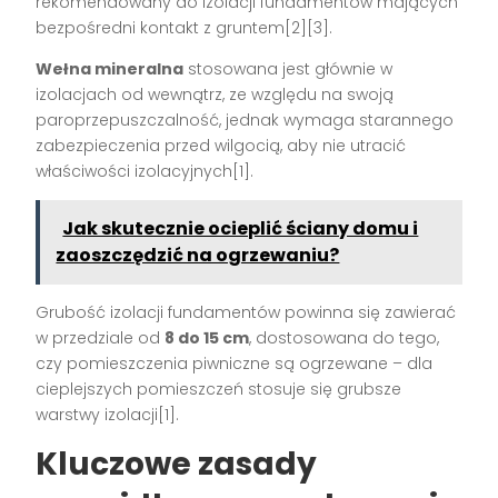
rekomendowany do izolacji fundamentów mających
bezpośredni kontakt z gruntem[2][3].
Wełna mineralna
stosowana jest głównie w
izolacjach od wewnątrz, ze względu na swoją
paroprzepuszczalność, jednak wymaga starannego
zabezpieczenia przed wilgocią, aby nie utracić
właściwości izolacyjnych[1].
Jak skutecznie ocieplić ściany domu i
zaoszczędzić na ogrzewaniu?
Grubość izolacji fundamentów powinna się zawierać
w przedziale od
8 do 15 cm
, dostosowana do tego,
czy pomieszczenia piwniczne są ogrzewane – dla
cieplejszych pomieszczeń stosuje się grubsze
warstwy izolacji[1].
Kluczowe zasady