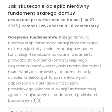
Jak skutecznie ocieplić nierówny
fundament starego domu?
utworzone przez
Harmonica House
|
lip 27,
2025
|
Remont i wykończenia
|
0 komentarzy
Ocieplenie fundamentów
starego domu to
kluczowy etap termomodernizacji, który znacząco
minimalizuje straty ciepła i zapobiega wilgoci w
konstrukcji. Niewłaściwie izolowane fundamenty
prowadzą do obniżenia komfortu cieplnego,
zwiększenia kosztów ogrzewania i ryzyka degradacji
muru. W artykule omówimy skuteczne metody
ocieplenia nierównych fundamentów, wybór
odpowiednich materiałów oraz zasady
prawidłowego wykonania izolacji fundamentowej
zgodnie z najnowszymi standardami i praktykami
budowlanymi[1][3].