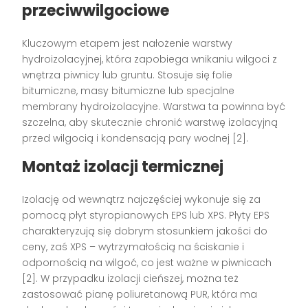
przeciwwilgociowe
Kluczowym etapem jest nałożenie warstwy
hydroizolacyjnej, która zapobiega wnikaniu wilgoci z
wnętrza piwnicy lub gruntu. Stosuje się folie
bitumiczne, masy bitumiczne lub specjalne
membrany hydroizolacyjne. Warstwa ta powinna być
szczelna, aby skutecznie chronić warstwę izolacyjną
przed wilgocią i kondensacją pary wodnej [2].
Montaż izolacji termicznej
Izolację od wewnątrz najczęściej wykonuje się za
pomocą płyt styropianowych EPS lub XPS. Płyty EPS
charakteryzują się dobrym stosunkiem jakości do
ceny, zaś XPS – wytrzymałością na ściskanie i
odpornością na wilgoć, co jest ważne w piwnicach
[2]. W przypadku izolacji cieńszej, można też
zastosować pianę poliuretanową PUR, która ma