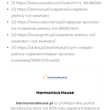
[1] https://www.youtube.com/watch?v=t_1I9u9B0SM
[2] https://domnio.pl/ocieplenie/ocieplenie-
piwnicy-od-wewnatrz
[3] https://www.castorama.pl/najlepsze-sposoby-
na-ocieplenie-piwnicy-ins-65582.html
[4] https://budogram.pl/ocieplenie-piwnicy-od-
wewnatrz-i-od-zewnatrz/
[5] https://doba.pl/dsw/artykul/czym-ocieplic-
piwnice-najskuteczniejsze-sposoby-
izolowania/29957/17/noa123
Harmonica House
HarmonicaHouse.pl
to profesjonalny portal
tematyczny, który od 2025 roku wspiera Polaków w