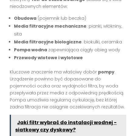
nieodzownych elementów:
Obudowa
(pojemnik lub beczka)
Media filtracyjne mechaniczne
: pianki, włókniny,
sita
Media filtracyjne biologiczne
: biokulki, ceramika
Pompa wodna
zapewniająca ciągły obieg wody
Przewody wlotowe i wylotowe
Kluczowe znaczenie ma właściwy dobór
pompy
.
Urządzenie powinno być dopasowane do
pojemności oczka oraz wydajności filtra, by woda
przepływała przez media z odpowiednią prędkością.
Pompa umożliwia regularną cyrkulację, bez której
żadna filtracja nie osiągnie oczekiwanych rezultatów.
Jaki filtr wybrać do instalacji wodnej -
siatkowy czy dyskowy?