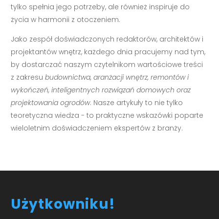
tylko spełnia jego potrzeby, ale również inspiruje do
życia w harmonii z otoczeniem.
Jako zespół doświadczonych redaktorów, architektów i
projektantów wnętrz, każdego dnia pracujemy nad tym,
by dostarczać naszym czytelnikom wartościowe treści
z zakresu
budownictwa, aranżacji wnętrz, remontów i
wykończeń, inteligentnych rozwiązań domowych oraz
projektowania ogrodów
. Nasze artykuły to nie tylko
teoretyczna wiedza - to praktyczne wskazówki poparte
wieloletnim doświadczeniem ekspertów z branży.
Użytkowniku!