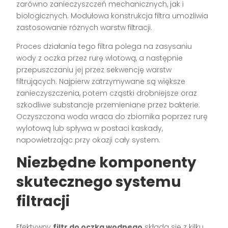
zarówno zanieczyszczeń mechanicznych, jak i
biologicznych. Modułowa konstrukcja filtra umożliwia
zastosowanie różnych warstw filtracji.
Proces działania tego filtra polega na zasysaniu
wody z oczka przez rurę wlotową, a następnie
przepuszczaniu jej przez sekwencję warstw
filtrujących. Najpierw zatrzymywane są większe
zanieczyszczenia, potem cząstki drobniejsze oraz
szkodliwe substancje przemieniane przez bakterie.
Oczyszczona woda wraca do zbiornika poprzez rurę
wylotową lub spływa w postaci kaskady,
napowietrzając przy okazji cały system.
Niezbędne komponenty
skutecznego systemu
filtracji
Efektywny
filtr do oczka wodnego
składa się z kilku