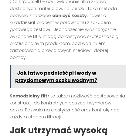
(Do It Yourself) – czyli wykonanie filtra z łatwo
dostępnych materiałów, np. beczki. Taka metoda
pozwala znacząco
obniżyć koszty
, nawet o
kilkadziesiąt procent w porównaniu z zakupem
gotowego zestawu. Jednocześnie własnoręcznie
wykonane filtry mogą dorównywać skutecznością
profesjonalnym produktom, pod warunkiem
zastosowania prawidłowych mediów i dobrej
pompy.
Jak łatwo podnieść pH wody w
przydomowym oczku wodnym?
Samodzielny filtr
to także możliwość dostosowania
konstrukcji do konkretnych potrzeb i wymiarów
oczka. Pozwala na elastyczność oraz kontrolę nad
każdym etapem filtracji.
Jak utrzymać wysoką