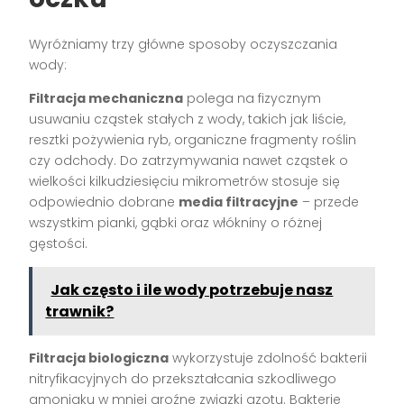
Wyróżniamy trzy główne sposoby oczyszczania
wody:
Filtracja mechaniczna
polega na fizycznym
usuwaniu cząstek stałych z wody, takich jak liście,
resztki pożywienia ryb, organiczne fragmenty roślin
czy odchody. Do zatrzymywania nawet cząstek o
wielkości kilkudziesięciu mikrometrów stosuje się
odpowiednio dobrane
media filtracyjne
– przede
wszystkim pianki, gąbki oraz włókniny o różnej
gęstości.
Jak często i ile wody potrzebuje nasz
trawnik?
Filtracja biologiczna
wykorzystuje zdolność bakterii
nitryfikacyjnych do przekształcania szkodliwego
amoniaku w mniej groźne związki azotu. Bakterie