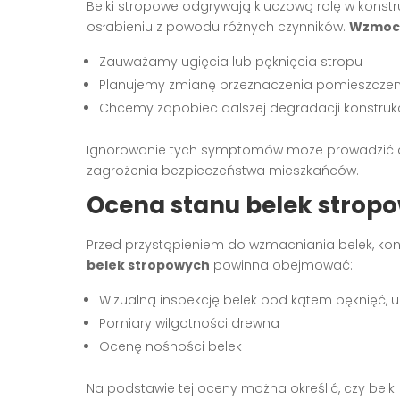
Belki stropowe odgrywają kluczową rolę w konstr
osłabieniu z powodu różnych czynników.
Wzmocn
Zauważamy ugięcia lub pęknięcia stropu
Planujemy zmianę przeznaczenia pomieszczenia
Chcemy zapobiec dalszej degradacji konstrukc
Ignorowanie tych symptomów może prowadzić d
zagrożenia bezpieczeństwa mieszkańców.
Ocena stanu belek strop
Przed przystąpieniem do wzmacniania belek, kon
belek stropowych
powinna obejmować:
Wizualną inspekcję belek pod kątem pęknięć, u
Pomiary wilgotności drewna
Ocenę nośności belek
Na podstawie tej oceny można określić, czy bel