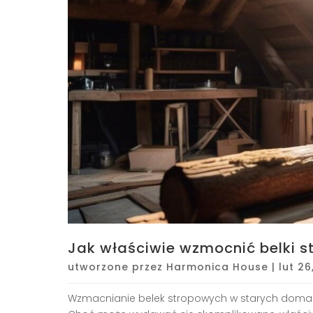
Jak właściwie wzmocnić belki 
utworzone przez
Harmonica House
|
lut 26
Wzmacnianie belek stropowych w starych domach