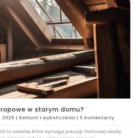
stropowe w starym domu?
, 2025
|
Remont i wykończenia
|
0 komentarzy
 to zadanie, które wymaga precyzji i fachowej wiedzy.