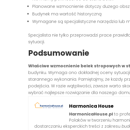
Planowane wzmocnienie dotyczy dużego obsz
Budynek ma wartość historyczną
Wymagane są specjalistyczne narzędzia lub m
Specjalista nie tylko przeprowadzi prace prawidło
sytuacji.
Podsumowanie
Właściwe wzmocnienie belek stropowych w 
budynku. Wymaga ono dokładnej oceny sytuacji,
starannego wykonania. Pamiętajmy, że każdy pr
podejścia. W razie wątpliwości, zawsze warto s
wybrać najlepsze rozwiązanie dla naszego domu
Harmonica House
HarmonicaHouse.pl
to profe
Polaków w tworzeniu harmonij
dostarczaniu eksperckich treści z zakresu
budo