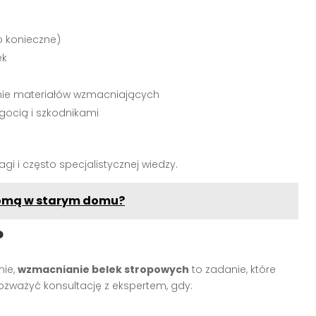
o konieczne)
ek
ie materiałów wzmacniających
gocią i szkodnikami
i i często specjalistycznej wiedzy.
iomą w starym domu?
?
nie,
wzmacnianie belek stropowych
to zadanie, które
zważyć konsultację z ekspertem, gdy: