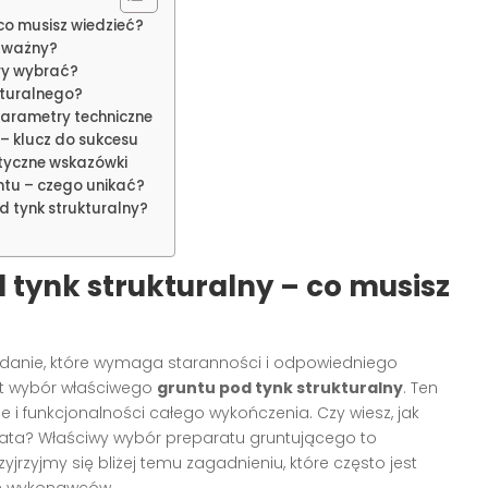
 co musisz wiedzieć?
k ważny?
óry wybrać?
kturalnego?
parametry techniczne
– klucz do sukcesu
ktyczne wskazówki
untu – czego unikać?
 tynk strukturalny?
 tynk strukturalny – co musisz
zadanie, które wymaga staranności i odpowiedniego
st wybór właściwego
gruntu pod tynk strukturalny
. Ten
e i funkcjonalności całego wykończenia. Czy wiesz, jak
ez lata? Właściwy wybór preparatu gruntującego to
jrzyjmy się bliżej temu zagadnieniu, które często jest
ch wykonawców.