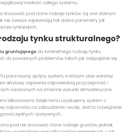
wyjątkową trwałość całego systemu.
na stosować pod różne rodzaje tynków. Są one dobrym
 nie zawsze zapewniają tak dobre parametry jak
raw tynkarskich.
odzaju tynku strukturalnego?
tu gruntującego
do konkretnego rodzaju tynku
zić do poważnych problemów, takich jak odspajanie się
a para tworzy spójny system, w którym obie warstwy
unt akrylowy zapewnia odpowiednią przyczepność i
ynkach narażonych na zmienne warunki atmosferyczne.
ami silikonowymi. Dzięki temu uzyskujemy system o
ej odporności na zabrudzenia i wodę. Jest to rozwiązanie
gooszczędnych i pasywnych.
ożna pod nie stosować różne rodzaje gruntów, jednak
które uwzględniają specyfikę tynków mineralnych – ich