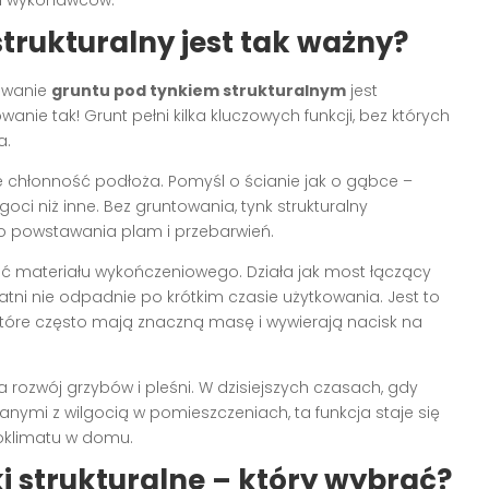
trukturalny jest tak ważny?
sowanie
gruntu pod tynkiem strukturalnym
jest
ie tak! Grunt pełni kilka kluczowych funkcji, bez których
a.
e chłonność podłoża. Pomyśl o ścianie jak o gąbce –
oci niż inne. Bez gruntowania, tynk strukturalny
o powstawania plam i przebarwień.
ć materiału wykończeniowego. Działa jak most łączący
atni nie odpadnie po krótkim czasie użytkowania. Jest to
 które często mają znaczną masę i wywierają nacisk na
rozwój grzybów i pleśni. W dzisiejszych czasach, gdy
nymi z wilgocią w pomieszczeniach, ta funkcja staje się
oklimatu w domu.
i strukturalne – który wybrać?