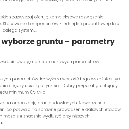
skich zazwyczaj oferują kompleksowe rozwiązania,
. Stosowanie komponentów z jednej linii produktowej daje
ci całego systemu.
y wyborze gruntu – parametry
o zwrócić uwagę na kilka kluczowych parametrów
i.
jszych parametrów. Im wyższa wartość tego wskaźnika, tym
ednia między ścianą a tynkiem. Dobry preparat gruntujący
zędu minimum 0,5 MPa.
ływa na organizację prac budowlanych. Nowoczesne
dzin, co pozwala na sprawne prowadzenie dalszych etapów
n może się znacznie wydłużyć przy niższych
a.