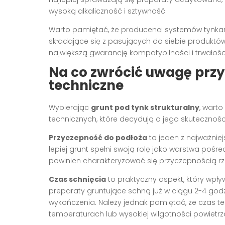
wysoką alkaliczność i sztywność.
Warto pamiętać, że producenci systemów tynkar
składające się z pasujących do siebie produktów
największą gwarancję kompatybilności i trwałoś
Na co zwrócić uwagę prz
techniczne
Wybierając
grunt pod tynk strukturalny
, wart
technicznych, które decydują o jego skutecznośc
Przyczepność do podłoża
to jeden z najważnie
lepiej grunt spełni swoją rolę jako warstwa pośr
powinien charakteryzować się przyczepnością r
Czas schnięcia
to praktyczny aspekt, który wp
preparaty gruntujące schną już w ciągu 2-4 go
wykończenia. Należy jednak pamiętać, że czas te
temperaturach lub wysokiej wilgotności powietrz