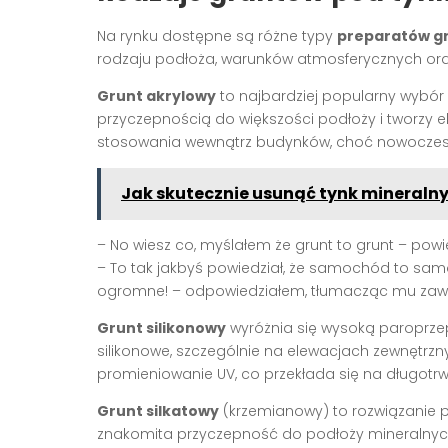
Na rynku dostępne są różne typy
preparatów gr
rodzaju podłoża, warunków atmosferycznych oraz
Grunt akrylowy
to najbardziej popularny wybór 
przyczepnością do większości podłoży i tworzy e
stosowania wewnątrz budynków, choć nowoczesne
Jak skutecznie usunąć tynk mineralny
– No wiesz co, myślałem że grunt to grunt – pow
– To tak jakbyś powiedział, że samochód to sa
ogromne! – odpowiedziałem, tłumacząc mu zawi
Grunt silikonowy
wyróżnia się wysoką paroprzep
silikonowe, szczególnie na elewacjach zewnętrz
promieniowanie UV, co przekłada się na długotr
Grunt silkatowy
(krzemianowy) to rozwiązanie pr
znakomita przyczepność do podłoży mineralnych