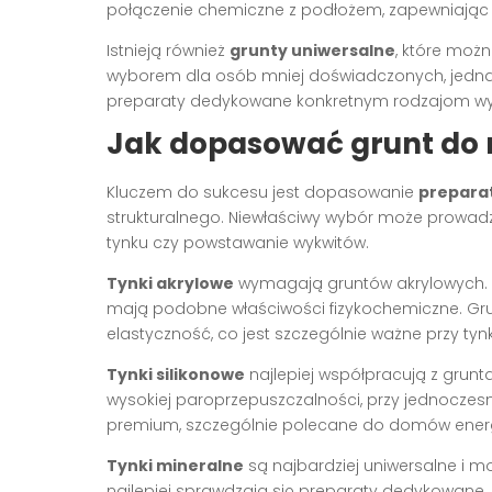
połączenie chemiczne z podłożem, zapewniając 
Istnieją również
grunty uniwersalne
, które moż
wyborem dla osób mniej doświadczonych, jednak
preparaty dedykowane konkretnym rodzajom wyp
Jak dopasować grunt do r
Kluczem do sukcesu jest dopasowanie
prepara
strukturalnego. Niewłaściwy wybór może prowad
tynku czy powstawanie wykwitów.
Tynki akrylowe
wymagają gruntów akrylowych. T
mają podobne właściwości fizykochemiczne. Gr
elastyczność, co jest szczególnie ważne przy t
Tynki silikonowe
najlepiej współpracują z grunt
wysokiej paroprzepuszczalności, przy jednoczesn
premium, szczególnie polecane do domów ener
Tynki mineralne
są najbardziej uniwersalne i m
najlepiej sprawdzają się preparaty dedykowane, 