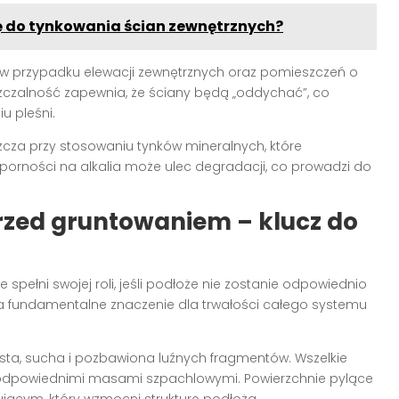
ię do tynkowania ścian zewnętrznych?
a w przypadku elewacji zewnętrznych oraz pomieszczeń o
czalność zapewnia, że ściany będą „oddychać”, co
u pleśni.
cza przy stosowaniu tynków mineralnych, które
odporności na alkalia może ulec degradacji, co prowadzi do
rzed gruntowaniem – klucz do
e spełni swojej roli, jeśli podłoże nie zostanie odpowiednio
 fundamentalne znaczenie dla trwałości całego systemu
sta, sucha i pozbawiona luźnych fragmentów. Wszelkie
ć odpowiednimi masami szpachlowymi. Powierzchnie pylące
ącym, który wzmocni strukturę podłoża.