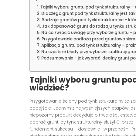
Tajniki wyboru gruntu pod tynk strukturalny –
Dlaczego grunt pod tynk strukturalny jest ta
Rodzaje gruntów pod tynki strukturalne – kt
Jak dopasować grunt do rodzaju tynku stru
Na co zwrócić uwagę przy wyborze gruntu – 
Przygotowanie podłoża przed gruntowaniem 
Aplikacja gruntu pod tynk strukturalny – pra
Najczęstsze błędy przy wyborze i aplikacji gr
Podsumowanie – jak wybrać idealny grunt pod
Tajniki wyboru gruntu pod
wiedzieć?
Przygotowanie ściany pod tynk strukturalny to 
podejścia. Jednym z najważniejszych etapów je
niepozorny produkt decyduje o trwałości, estetyc
dobrać grunt, by tynk strukturalny służył Ci prz
fundament sukcesu – dosłownie i w przenośni. Przy
niedoceniane przez majsterkowiczów i niektóry