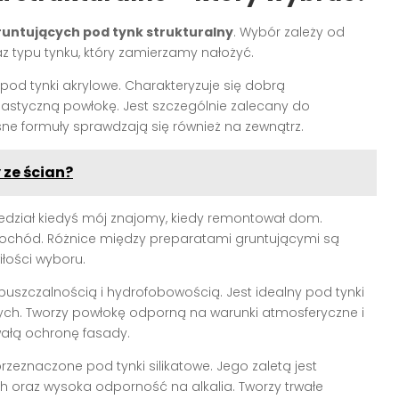
untujących pod tynk strukturalny
. Wybór zależy od
 typu tynku, który zamierzamy nałożyć.
pod tynki akrylowe. Charakteryzuje się dobrą
lastyczną powłokę. Jest szczególnie zalecany do
 formuły sprawdzają się również na zewnątrz.
 ze ścian?
iedział kiedyś mój znajomy, kiedy remontował dom.
mochód. Różnice między preparatami gruntującymi są
łości wyboru.
uszczalnością i hydrofobowością. Jest idealny pod tynki
nych. Tworzy powłokę odporną na warunki atmosferyczne i
wałą ochronę fasady.
zeznaczone pod tynki silikatowe. Jego zaletą jest
 oraz wysoka odporność na alkalia. Tworzy trwałe