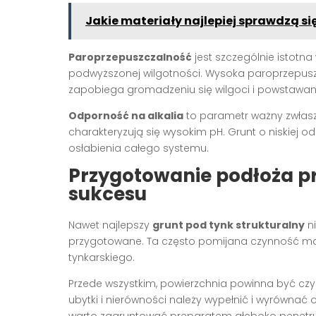
Jakie materiały najlepiej sprawdzą s
Paroprzepuszczalność
jest szczególnie istotn
podwyższonej wilgotności. Wysoka paroprzepusz
zapobiega gromadzeniu się wilgoci i powstawani
Odporność na alkalia
to parametr ważny zwłasz
charakteryzują się wysokim pH. Grunt o niskiej 
osłabienia całego systemu.
Przygotowanie podłoża p
sukcesu
Nawet najlepszy
grunt pod tynk strukturalny
ni
przygotowane. Ta często pomijana czynność ma
tynkarskiego.
Przede wszystkim, powierzchnia powinna być czy
ubytki i nierówności należy wypełnić i wyrówna
warto zagruntować preparatem głęboko penetruj