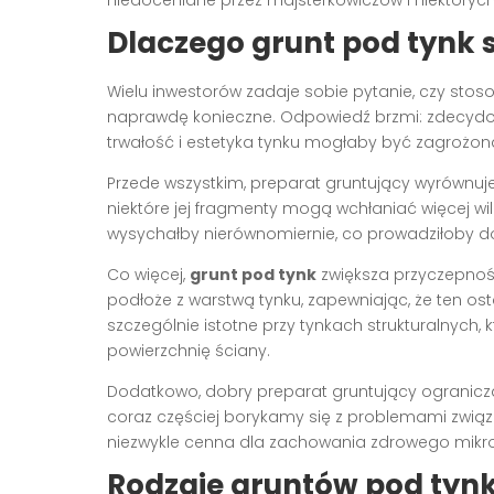
Dlaczego grunt pod tynk s
Wielu inwestorów zadaje sobie pytanie, czy sto
naprawdę konieczne. Odpowiedź brzmi: zdecydowan
trwałość i estetyka tynku mogłaby być zagrożon
Przede wszystkim, preparat gruntujący wyrównuj
niektóre jej fragmenty mogą wchłaniać więcej wilg
wysychałby nierównomiernie, co prowadziłoby d
Co więcej,
grunt pod tynk
zwiększa przyczepnoś
podłoże z warstwą tynku, zapewniając, że ten ost
szczególnie istotne przy tynkach strukturalnych,
powierzchnię ściany.
Dodatkowo, dobry preparat gruntujący ogranicza 
coraz częściej borykamy się z problemami związa
niezwykle cenna dla zachowania zdrowego mikr
Rodzaje gruntów pod tynk