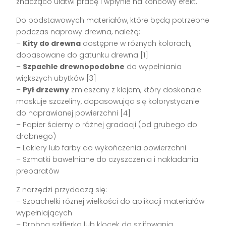
znacząco ułatwi pracę i wpłynie na końcowy efekt.
Do podstawowych materiałów, które będą potrzebne
podczas naprawy drewna, należą:
–
Kity do drewna
dostępne w różnych kolorach,
dopasowane do gatunku drewna [1]
–
Szpachle drewnopodobne
do wypełniania
większych ubytków [3]
–
Pył drzewny
zmieszany z klejem, który doskonale
maskuje szczeliny, dopasowując się kolorystycznie
do naprawianej powierzchni [4]
– Papier ścierny o różnej gradacji (od grubego do
drobnego)
– Lakiery lub farby do wykończenia powierzchni
– Szmatki bawełniane do czyszczenia i nakładania
preparatów
Z narzędzi przydadzą się:
– Szpachelki różnej wielkości do aplikacji materiałów
wypełniających
– Drobna szlifierka lub klocek do szlifowania