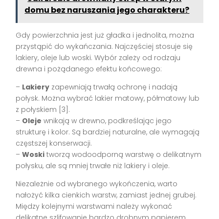
domu bez naruszania jego charakteru?
Gdy powierzchnia jest już gładka i jednolita, można
przystąpić do wykańczania. Najczęściej stosuje się
lakiery, oleje lub woski. Wybór zależy od rodzaju
drewna i pożądanego efektu końcowego:
–
Lakiery
zapewniają trwałą ochronę i nadają
połysk. Można wybrać lakier matowy, półmatowy lub
z połyskiem [3].
–
Oleje
wnikają w drewno, podkreślając jego
strukturę i kolor. Są bardziej naturalne, ale wymagają
częstszej konserwacji.
–
Woski
tworzą wodoodporną warstwę o delikatnym
połysku, ale są mniej trwałe niż lakiery i oleje.
Niezależnie od wybranego wykończenia, warto
nałożyć kilka cienkich warstw, zamiast jednej grubej.
Między kolejnymi warstwami należy wykonać
delikatne szlifowanie bardzo drobnym papierem