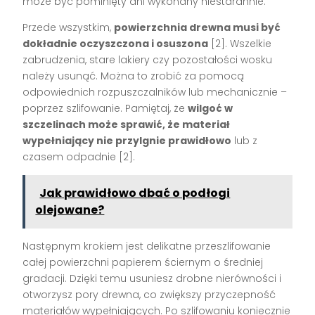
może być pominięty ani wykonany niestarannie.
Przede wszystkim,
powierzchnia drewna musi być
dokładnie oczyszczona i osuszona
[2]. Wszelkie
zabrudzenia, stare lakiery czy pozostałości wosku
należy usunąć. Można to zrobić za pomocą
odpowiednich rozpuszczalników lub mechanicznie –
poprzez szlifowanie. Pamiętaj, że
wilgoć w
szczelinach może sprawić, że materiał
wypełniający nie przylgnie prawidłowo
lub z
czasem odpadnie [2].
Jak prawidłowo dbać o podłogi
olejowane?
Następnym krokiem jest delikatne przeszlifowanie
całej powierzchni papierem ściernym o średniej
gradacji. Dzięki temu usuniesz drobne nierówności i
otworzysz pory drewna, co zwiększy przyczepność
materiałów wypełniających. Po szlifowaniu koniecznie