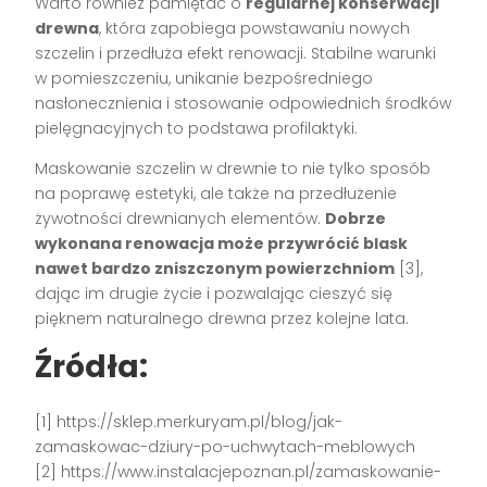
Warto również pamiętać o
regularnej konserwacji
drewna
, która zapobiega powstawaniu nowych
szczelin i przedłuża efekt renowacji. Stabilne warunki
w pomieszczeniu, unikanie bezpośredniego
nasłonecznienia i stosowanie odpowiednich środków
pielęgnacyjnych to podstawa profilaktyki.
Maskowanie szczelin w drewnie to nie tylko sposób
na poprawę estetyki, ale także na przedłużenie
żywotności drewnianych elementów.
Dobrze
wykonana renowacja może przywrócić blask
nawet bardzo zniszczonym powierzchniom
[3],
dając im drugie życie i pozwalając cieszyć się
pięknem naturalnego drewna przez kolejne lata.
Źródła:
[1] https://sklep.merkuryam.pl/blog/jak-
zamaskowac-dziury-po-uchwytach-meblowych
[2] https://www.instalacjepoznan.pl/zamaskowanie-