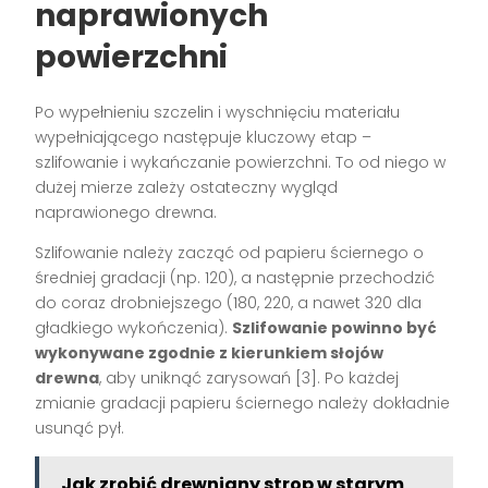
naprawionych
powierzchni
Po wypełnieniu szczelin i wyschnięciu materiału
wypełniającego następuje kluczowy etap –
szlifowanie i wykańczanie powierzchni. To od niego w
dużej mierze zależy ostateczny wygląd
naprawionego drewna.
Szlifowanie należy zacząć od papieru ściernego o
średniej gradacji (np. 120), a następnie przechodzić
do coraz drobniejszego (180, 220, a nawet 320 dla
gładkiego wykończenia).
Szlifowanie powinno być
wykonywane zgodnie z kierunkiem słojów
drewna
, aby uniknąć zarysowań [3]. Po każdej
zmianie gradacji papieru ściernego należy dokładnie
usunąć pył.
Jak zrobić drewniany strop w starym