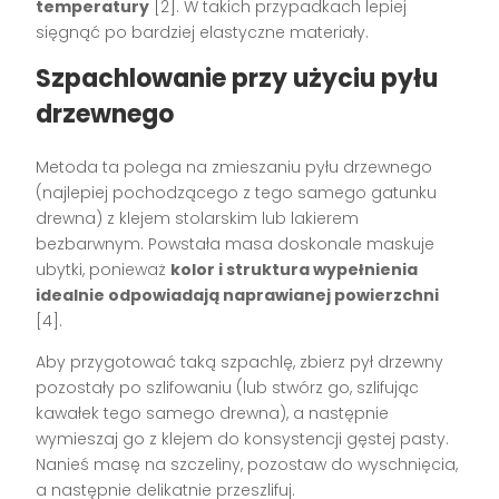
temperatury
[2]. W takich przypadkach lepiej
sięgnąć po bardziej elastyczne materiały.
Szpachlowanie przy użyciu pyłu
drzewnego
Metoda ta polega na zmieszaniu pyłu drzewnego
(najlepiej pochodzącego z tego samego gatunku
drewna) z klejem stolarskim lub lakierem
bezbarwnym. Powstała masa doskonale maskuje
ubytki, ponieważ
kolor i struktura wypełnienia
idealnie odpowiadają naprawianej powierzchni
[4].
Aby przygotować taką szpachlę, zbierz pył drzewny
pozostały po szlifowaniu (lub stwórz go, szlifując
kawałek tego samego drewna), a następnie
wymieszaj go z klejem do konsystencji gęstej pasty.
Nanieś masę na szczeliny, pozostaw do wyschnięcia,
a następnie delikatnie przeszlifuj.