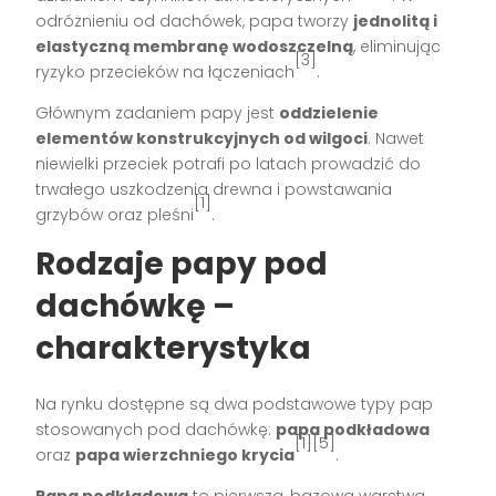
odróżnieniu od dachówek, papa tworzy
jednolitą i
elastyczną membranę wodoszczelną
, eliminując
[3]
ryzyko przecieków na łączeniach
.
Głównym zadaniem papy jest
oddzielenie
elementów konstrukcyjnych od wilgoci
. Nawet
niewielki przeciek potrafi po latach prowadzić do
trwałego uszkodzenia drewna i powstawania
[1]
grzybów oraz pleśni
.
Rodzaje papy pod
dachówkę –
charakterystyka
Na rynku dostępne są dwa podstawowe typy pap
stosowanych pod dachówkę:
papa podkładowa
[1][5]
oraz
papa wierzchniego krycia
.
Papa podkładowa
to pierwsza, bazowa warstwa