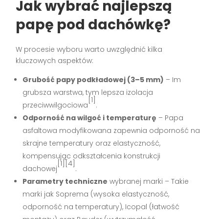
Jak wybrać najlepszą
papę pod dachówkę?
W procesie wyboru warto uwzględnić kilka
kluczowych aspektów:
Grubość papy podkładowej (3–5 mm)
– Im
grubsza warstwa, tym lepsza izolacja
[1]
przeciwwilgociowa
.
Odporność na wilgoć i temperaturę
– Papa
asfaltowa modyfikowana zapewnia odporność na
skrajne temperatury oraz elastyczność,
kompensując odkształcenia konstrukcji
[1][4]
dachowej
.
Parametry techniczne
wybranej marki – Takie
marki jak Soprema (wysoka elastyczność,
odporność na temperatury), Icopal (łatwość