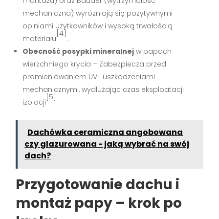
montażu) oraz Bauder (wytrzymałość
mechaniczna) wyróżniają się pozytywnymi
opiniami użytkowników i wysoką trwałością
[4]
materiału
.
Obecność posypki mineralnej
w papach
wierzchniego krycia – Zabezpiecza przed
promieniowaniem UV i uszkodzeniami
mechanicznymi, wydłużając czas eksploatacji
[5]
izolacji
.
Dachówka ceramiczna angobowana
czy glazurowana - jaką wybrać na swój
dach?
Przygotowanie dachu i
montaż papy – krok po