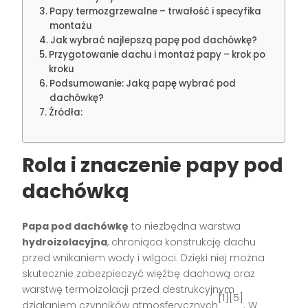
Papy termozgrzewalne – trwałość i specyfika
montażu
Jak wybrać najlepszą papę pod dachówkę?
Przygotowanie dachu i montaż papy – krok po
kroku
Podsumowanie: Jaką papę wybrać pod
dachówkę?
Źródła:
Rola i znaczenie papy pod
dachówką
Papa pod dachówkę
to niezbędna warstwa
hydroizolacyjna
, chroniąca konstrukcję dachu
przed wnikaniem wody i wilgoci. Dzięki niej można
skutecznie zabezpieczyć więźbę dachową oraz
warstwę termoizolacji przed destrukcyjnym
[1][5]
działaniem czynników atmosferycznych
. W