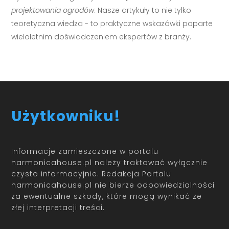
projektowania ogrodów
. Nasze artykuły to nie tylko
teoretyczna wiedza - to praktyczne wskazówki poparte
wieloletnim doświadczeniem ekspertów z branży.
Użytkowniku!
Informacje zamieszczone w portalu
harmonicahouse.pl należy traktować wyłącznie
czysto informacyjnie. Redakcja Portalu
harmonicahouse.pl nie bierze odpowiedzialności
za ewentualne szkody, które mogą wynikać ze
złej interpretacji treści.