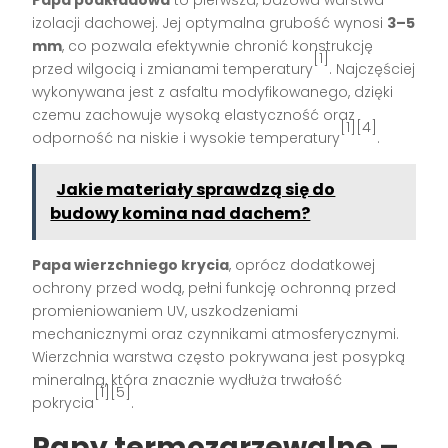
izolacji dachowej. Jej optymalna grubość wynosi
3–5
mm
, co pozwala efektywnie chronić konstrukcję
[1]
przed wilgocią i zmianami temperatury
. Najczęściej
wykonywana jest z asfaltu modyfikowanego, dzięki
czemu zachowuje wysoką elastyczność oraz
[1][4]
odporność na niskie i wysokie temperatury
.
Jakie materiały sprawdzą się do
budowy komina nad dachem?
Papa wierzchniego krycia
, oprócz dodatkowej
ochrony przed wodą, pełni funkcję ochronną przed
promieniowaniem UV, uszkodzeniami
mechanicznymi oraz czynnikami atmosferycznymi.
Wierzchnia warstwa często pokrywana jest posypką
mineralną, która znacznie wydłuża trwałość
[1][5]
pokrycia
.
Papy termozgrzewalne –