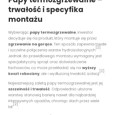
trwałość i specyfika
montażu
Wybierając
papy termozgrzewalne
, inwestor
decyduje się na produkt, który montuje się przez
zgrzewanie na gorąco
. Ten sposób zapewnia trwałe
[2]
i szczelne połączenia warstw hydroizolacyjnych
.
Jednak do prawidłowego montażu wymagany jest
specjalistyczny sprzęt oraz doświadczenie
fachowców, co może przekładać się na
wyższy
[2]
koszt robocizny
, ale i wydłużoną trwałość izolacji
.
Najważniejszą zaletą papy termozgrzewalnej jest jej
szczelność i trwałość
. Odpowiednio ułożone
warstwy stanowią barierę nawet dla najbardziej
intensywnych opadów, chroniąc dach przez wiele
[2]
lat
.