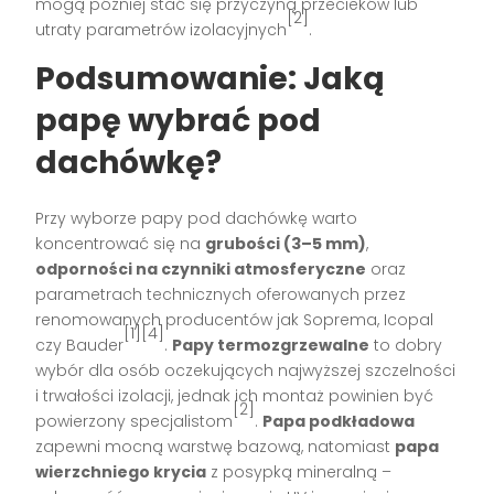
mogą później stać się przyczyną przecieków lub
[2]
utraty parametrów izolacyjnych
.
Podsumowanie: Jaką
papę wybrać pod
dachówkę?
Przy wyborze papy pod dachówkę warto
koncentrować się na
grubości (3–5 mm)
,
odporności na czynniki atmosferyczne
oraz
parametrach technicznych oferowanych przez
renomowanych producentów jak Soprema, Icopal
[1][4]
czy Bauder
.
Papy termozgrzewalne
to dobry
wybór dla osób oczekujących najwyższej szczelności
i trwałości izolacji, jednak ich montaż powinien być
[2]
powierzony specjalistom
.
Papa podkładowa
zapewni mocną warstwę bazową, natomiast
papa
wierzchniego krycia
z posypką mineralną –