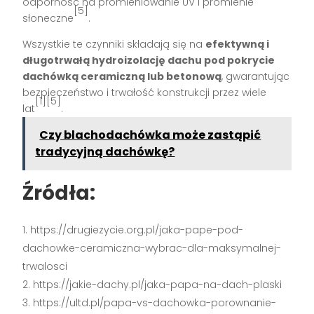
odporność na promieniowanie UV i promienie
[5]
słoneczne
.
Wszystkie te czynniki składają się na
efektywną i
długotrwałą hydroizolację dachu pod pokrycie
dachówką ceramiczną lub betonową
, gwarantując
bezpieczeństwo i trwałość konstrukcji przez wiele
[1][5]
lat
.
Czy blachodachówka może zastąpić
tradycyjną dachówkę?
Źródła:
https://drugiezycie.org.pl/jaka-pape-pod-
dachowke-ceramiczna-wybrac-dla-maksymalnej-
trwalosci
https://jakie-dachy.pl/jaka-papa-na-dach-plaski
https://ultd.pl/papa-vs-dachowka-porownanie-