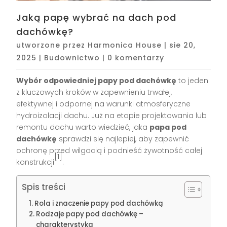
Jaką papę wybrać na dach pod
dachówkę?
utworzone przez
Harmonica House
|
sie 20,
2025
|
Budownictwo
|
0 komentarzy
Wybór odpowiedniej papy pod dachówkę
to jeden
z kluczowych kroków w zapewnieniu trwałej,
efektywnej i odpornej na warunki atmosferyczne
hydroizolacji dachu. Już na etapie projektowania lub
remontu dachu warto wiedzieć, jaka
papa pod
dachówkę
sprawdzi się najlepiej, aby zapewnić
ochronę przed wilgocią i podnieść żywotność całej
[1]
konstrukcji
.
Spis treści
Rola i znaczenie papy pod dachówką
Rodzaje papy pod dachówkę –
charakterystyka