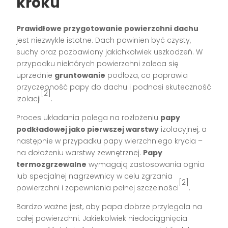
kroku
Prawidłowe przygotowanie powierzchni dachu
jest niezwykle istotne. Dach powinien być czysty,
suchy oraz pozbawiony jakichkolwiek uszkodzeń. W
przypadku niektórych powierzchni zaleca się
uprzednie
gruntowanie
podłoża, co poprawia
przyczepność papy do dachu i podnosi skuteczność
[2]
izolacji
.
Proces układania polega na rozłożeniu
papy
podkładowej jako pierwszej warstwy
izolacyjnej, a
następnie w przypadku papy wierzchniego krycia –
na dołożeniu warstwy zewnętrznej.
Papy
termozgrzewalne
wymagają zastosowania ognia
lub specjalnej nagrzewnicy w celu zgrzania
[2]
powierzchni i zapewnienia pełnej szczelności
.
Bardzo ważne jest, aby papa dobrze przylegała na
całej powierzchni. Jakiekolwiek niedociągnięcia