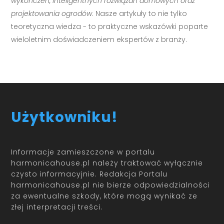
wykończeń, inteligentnych rozwiązań domowych oraz
projektowania ogrodów
. Nasze artykuły to nie tylko
teoretyczna wiedza - to praktyczne wskazówki poparte
wieloletnim doświadczeniem ekspertów z branży.
Użytkowniku!
Informacje zamieszczone w portalu
harmonicahouse.pl należy traktować wyłącznie
czysto informacyjnie. Redakcja Portalu
harmonicahouse.pl nie bierze odpowiedzialności
za ewentualne szkody, które mogą wynikać ze
złej interpretacji treści.