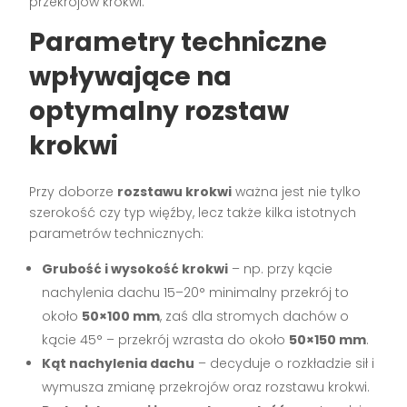
przekrojów krokwi.
Parametry techniczne
wpływające na
optymalny rozstaw
krokwi
Przy doborze
rozstawu krokwi
ważna jest nie tylko
szerokość czy typ więźby, lecz także kilka istotnych
parametrów technicznych:
Grubość i wysokość krokwi
– np. przy kącie
nachylenia dachu 15–20° minimalny przekrój to
około
50×100 mm
, zaś dla stromych dachów o
kącie 45° – przekrój wzrasta do około
50×150 mm
.
Kąt nachylenia dachu
– decyduje o rozkładzie sił i
wymusza zmianę przekrojów oraz rozstawu krokwi.