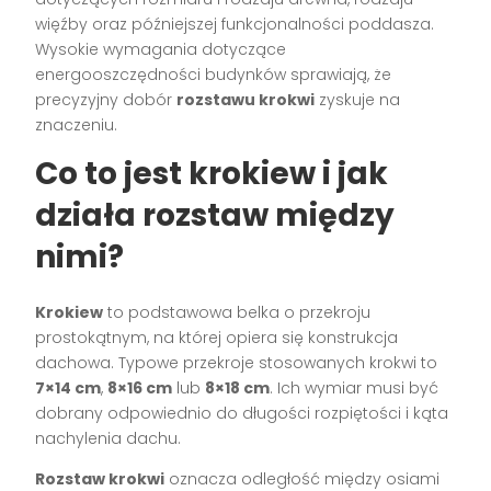
więźby oraz późniejszej funkcjonalności poddasza.
Wysokie wymagania dotyczące
energooszczędności budynków sprawiają, że
precyzyjny dobór
rozstawu krokwi
zyskuje na
znaczeniu.
Co to jest krokiew i jak
działa rozstaw między
nimi?
Krokiew
to podstawowa belka o przekroju
prostokątnym, na której opiera się konstrukcja
dachowa. Typowe przekroje stosowanych krokwi to
7×14 cm
,
8×16 cm
lub
8×18 cm
. Ich wymiar musi być
dobrany odpowiednio do długości rozpiętości i kąta
nachylenia dachu.
Rozstaw krokwi
oznacza odległość między osiami