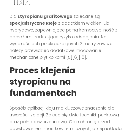
[1][2][4]
.
Dla
styropianu grafitowego
zalecane są
specjalistyczne kleje
z dodatkiem włókien lub
hybrydowe, zapewniające pełną kompatybilność z
podłożem i redukujące ryzyko odspajania. Na
wysokościach przekraczających 2 metry zawsze
należy przewidzieć dodatkowe mocowanie
mechaniczne płyt kołkami
[5][6][10]
.
Proces klejenia
styropianu na
fundamentach
Sposób aplikacji kleju ma kluczowe znaczenie dla
trwałości izolacji. Zaleca się dwie techniki: punktową
oraz pełnopowierzchniową. Obie chronią przed
powstawaniem mostków termicznych, a klej nakłada