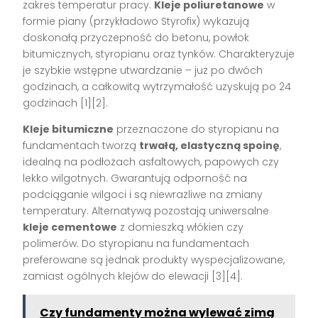
zakres temperatur pracy.
Kleje poliuretanowe
w
formie piany (przykładowo Styrofix) wykazują
doskonałą przyczepność do betonu, powłok
bitumicznych, styropianu oraz tynków. Charakteryzuje
je szybkie wstępne utwardzanie – już po dwóch
godzinach, a całkowitą wytrzymałość uzyskują po 24
godzinach
[1][2]
.
Kleje bitumiczne
przeznaczone do styropianu na
fundamentach tworzą
trwałą, elastyczną spoinę
,
idealną na podłożach asfaltowych, papowych czy
lekko wilgotnych. Gwarantują odporność na
podciąganie wilgoci i są niewrażliwe na zmiany
temperatury. Alternatywą pozostają uniwersalne
kleje cementowe
z domieszką włókien czy
polimerów. Do styropianu na fundamentach
preferowane są jednak produkty wyspecjalizowane,
zamiast ogólnych klejów do elewacji
[3][4]
.
Czy fundamenty można wylewać zimą