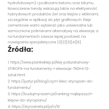
hydrofobowym) i podłożami betonu oraz bitumu.
Nowoczesne trendy wskazują także na efektywność
hybrydowych produktów 2w1 oraz klejów z włóknami,
szczególnie w aplikacji do płyt grafitowych. Kleje
cementowe warto wybierać jako uniwersalne lub
wzmocnione polimerami alternatywy na elewacje, a
na fundamentach zawsze lepiej postawić na
rozwiązania specjalistyczne
[1][2][3][4][6]
.
Źródła:
https://www.piankisklep.pl/klej-poliuretanowy-
STYROFIX-na-fundamenty-i-elewacje-750ml-12-
sztuk.html
https://justyr.pl/blog/czym-kleic-styropian-do-
fundamentu/
https://budujmyrazem.pl/ranking-najlepszych-
klejow-do-styropianu/
https://styrostrefa.pl/pl/n/10