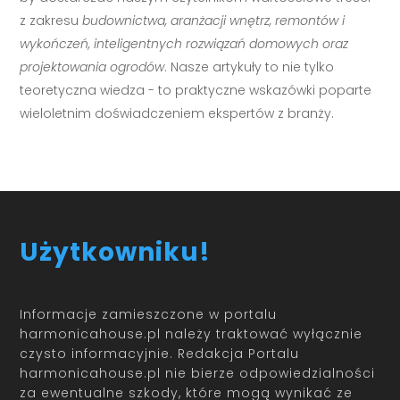
z zakresu
budownictwa, aranżacji wnętrz, remontów i
wykończeń, inteligentnych rozwiązań domowych oraz
projektowania ogrodów
. Nasze artykuły to nie tylko
teoretyczna wiedza - to praktyczne wskazówki poparte
wieloletnim doświadczeniem ekspertów z branży.
Użytkowniku!
Informacje zamieszczone w portalu
harmonicahouse.pl należy traktować wyłącznie
czysto informacyjnie. Redakcja Portalu
harmonicahouse.pl nie bierze odpowiedzialności
za ewentualne szkody, które mogą wynikać ze