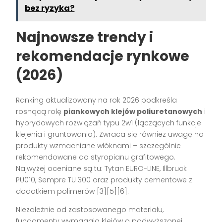
bez ryzyka?
Najnowsze trendy i
rekomendacje rynkowe
(2026)
Ranking aktualizowany na rok 2026 podkreśla
rosnącą rolę
piankowych klejów poliuretanowych
i
hybrydowych rozwiązań typu 2w1 (łączących funkcje
klejenia i gruntowania). Zwraca się również uwagę na
produkty wzmacniane włóknami – szczególnie
rekomendowane do styropianu grafitowego.
Najwyżej oceniane są tu: Tytan EURO-LINE, Illbruck
PU010, Sempre TU 300 oraz produkty cementowe z
dodatkiem polimerów
[3][5][6]
.
Niezależnie od zastosowanego materiału,
fundamenty wymagają klejów o podwyższonej