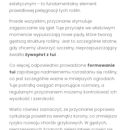
estetycznym – to fundamentalny element
prawidłowej pielęgnacji tych roślin.
Przede wszystkim, przycinanie stymuluje
zagęszczanie się igieł. Tuje przycięte we właściwym
momencie wypuszczają nowe pędy, które tworzą
gęstszą strukturę rośliny. Jest to szczególnie istotne,
gdy chcemy utworzyć szczelny, nieprzepuszczający
światła
żywopłot z tui
.
Co więcej, odpowiednio prowadzone
formowanie
tui
zapobiega nadmiernemu rozrastaniu się rośliny,
co jest szczególnie ważne w mniejszych ogrodach.
Tuje potrafią osiągać imponujące rozmiary, a
regularnym przycinaniem możemy kontrolować ich
wysokość i szerokość.
Warto również zaznaczyć, że przycinanie poprawia
cyrkulację powietrza wewnątrz korony, co zmniejsza
ryzyko rozwoju chorób grzybowych. W gęstych,
nieprzerwanych ścianach zieleni łatwiej rozwija się