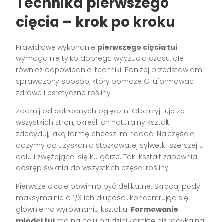
Technika pierwszego
cięcia – krok po kroku
Prawidłowe wykonanie
pierwszego cięcia tui
wymaga nie tylko dobrego wyczucia czasu, ale
również odpowiedniej techniki. Poniżej przedstawiam
sprawdzony sposób, który pomoże Ci uformować
zdrowe i estetyczne rośliny.
Zacznij od dokładnych oględzin. Obejrzyj tuje ze
wszystkich stron, określ ich naturalny kształt i
zdecyduj, jaką formę chcesz im nadać. Najczęściej
dążymy do uzyskania stożkowatej sylwetki, szerszej u
dołu i zwężającej się ku górze. Taki kształt zapewnia
dostęp światła do wszystkich części rośliny.
Pierwsze cięcie powinno być delikatne. Skracaj pędy
maksymalnie o 1/3 ich długości, koncentrując się
głównie na wyrównaniu kształtu.
Formowanie
młodej tui
ma na celu bardziej korektę niż radykalną