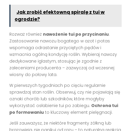
Jak zrobić efektowną spiralę z tui w
ogrodzie?
Rozważ również
nawożenie tui po przycinaniu
.
Zastosowanie nawozu bogatego w azot i potas
wspomaga odrastanie przyciętych pędów i
wzmacnia ogólną kondycję roślin. Wybieraj nawozy
dedykowane iglastym, stosując je zgodnie z
zaleceniami producenta – zazwyczaj od wczesnej
wiosny do połowy lata.
W pierwszych tygodniach po cięciu regularnie
sprawdzaj stan roślin. Obserwuj, czy nie pojawiają się
oznaki chorób lub szkodników, które mogłyby
wykorzystać osłabienie tui po zabiegu.
Ochrona tui
po formowaniu
to kluczowy element pielęgnacji.
Jeśli zauważysz, że niektóre fragmenty żółkną lub
brązowieją, nie panikuj od razu – to naturalna reakcja