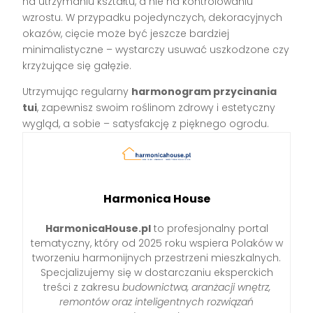
na utrzymaniu kształtu, a nie na kontrolowaniu
wzrostu. W przypadku pojedynczych, dekoracyjnych
okazów, cięcie może być jeszcze bardziej
minimalistyczne – wystarczy usuwać uszkodzone czy
krzyżujące się gałęzie.
Utrzymując regularny
harmonogram przycinania
tui
, zapewnisz swoim roślinom zdrowy i estetyczny
wygląd, a sobie – satysfakcję z pięknego ogrodu.
Harmonica House
HarmonicaHouse.pl
to profesjonalny portal
tematyczny, który od 2025 roku wspiera Polaków w
tworzeniu harmonijnych przestrzeni mieszkalnych.
Specjalizujemy się w dostarczaniu eksperckich
treści z zakresu
budownictwa, aranżacji wnętrz,
remontów oraz inteligentnych rozwiązań