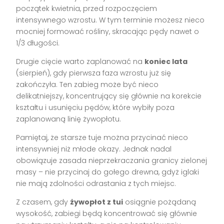
początek kwietnia, przed rozpoczęciem
intensywnego wzrostu. W tym terminie możesz nieco
mocniej formować rośliny, skracając pędy nawet o
1/3 długości.
Drugie cięcie warto zaplanować na
koniec lata
(sierpień), gdy pierwsza faza wzrostu już się
zakończyła. Ten zabieg może być nieco
delikatniejszy, koncentrujący się głównie na korekcie
kształtu i usunięciu pędów, które wybiły poza
zaplanowaną linię żywopłotu.
Pamiętaj, że starsze tuje można przycinać nieco
intensywniej niż młode okazy. Jednak nadal
obowiązuje zasada nieprzekraczania granicy zielonej
masy – nie przycinaj do gołego drewna, gdyż iglaki
nie mają zdolności odrastania z tych miejsc.
Z czasem, gdy
żywopłot z tui
osiągnie pożądaną
wysokość, zabiegi będą koncentrować się głównie