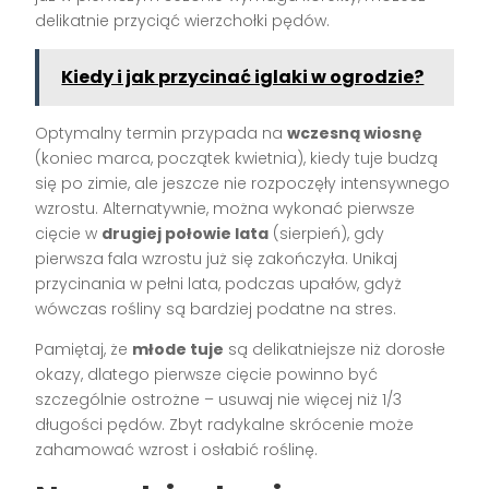
delikatnie przyciąć wierzchołki pędów.
Kiedy i jak przycinać iglaki w ogrodzie?
Optymalny termin przypada na
wczesną wiosnę
(koniec marca, początek kwietnia), kiedy tuje budzą
się po zimie, ale jeszcze nie rozpoczęły intensywnego
wzrostu. Alternatywnie, można wykonać pierwsze
cięcie w
drugiej połowie lata
(sierpień), gdy
pierwsza fala wzrostu już się zakończyła. Unikaj
przycinania w pełni lata, podczas upałów, gdyż
wówczas rośliny są bardziej podatne na stres.
Pamiętaj, że
młode tuje
są delikatniejsze niż dorosłe
okazy, dlatego pierwsze cięcie powinno być
szczególnie ostrożne – usuwaj nie więcej niż 1/3
długości pędów. Zbyt radykalne skrócenie może
zahamować wzrost i osłabić roślinę.