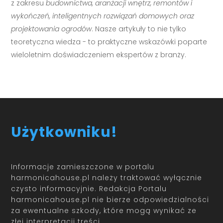
z zakresu
budownictwa, aranżacji wnętrz, remontów i
wykończeń, inteligentnych rozwiązań domowych oraz
projektowania ogrodów
. Nasze artykuły to nie tylko
teoretyczna wiedza - to praktyczne wskazówki poparte
wieloletnim doświadczeniem ekspertów z branży.
Użytkowniku!
Informacje zamieszczone w portalu
harmonicahouse.pl należy traktować wyłącznie
czysto informacyjnie. Redakcja Portalu
harmonicahouse.pl nie bierze odpowiedzialności
za ewentualne szkody, które mogą wynikać ze
złej interpretacji treści.