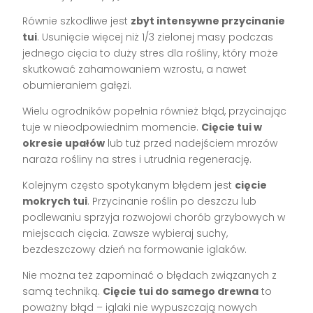
Równie szkodliwe jest
zbyt intensywne przycinanie
tui
. Usunięcie więcej niż 1/3 zielonej masy podczas
jednego cięcia to duży stres dla rośliny, który może
skutkować zahamowaniem wzrostu, a nawet
obumieraniem gałęzi.
Wielu ogrodników popełnia również błąd, przycinając
tuje w nieodpowiednim momencie.
Cięcie tui w
okresie upałów
lub tuż przed nadejściem mrozów
naraża rośliny na stres i utrudnia regenerację.
Kolejnym często spotykanym błędem jest
cięcie
mokrych tui
. Przycinanie roślin po deszczu lub
podlewaniu sprzyja rozwojowi chorób grzybowych w
miejscach cięcia. Zawsze wybieraj suchy,
bezdeszczowy dzień na formowanie iglaków.
Nie można też zapominać o błędach związanych z
samą techniką.
Cięcie tui do samego drewna
to
poważny błąd – iglaki nie wypuszczają nowych