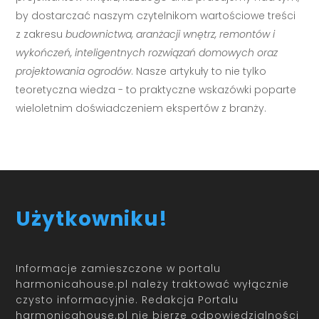
by dostarczać naszym czytelnikom wartościowe treści
z zakresu
budownictwa, aranżacji wnętrz, remontów i
wykończeń, inteligentnych rozwiązań domowych oraz
projektowania ogrodów
. Nasze artykuły to nie tylko
teoretyczna wiedza - to praktyczne wskazówki poparte
wieloletnim doświadczeniem ekspertów z branży.
Użytkowniku!
Informacje zamieszczone w portalu
harmonicahouse.pl należy traktować wyłącznie
czysto informacyjnie. Redakcja Portalu
harmonicahouse.pl nie bierze odpowiedzialności