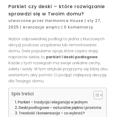
Parkiet czy deski – które rozwiązanie
sprawdzi się w Twoim domu?
utworzone przez
Harmonica House
|
sty 27,
2025
|
Aranżacja wnętrz
|
0 komentarzy
Wybór odpowiedniej podłogi to jedna z kluczowych
decyzji podczas urządzania lub remontowania
domu. Dwie popularne opcje, które często stają
naprzeciw siebie, to
parkiet i deski podłogowe
.
Każde z tych rozwiązań ma swoje unikalne cechy,
zalety i wady. W tym artykule przyjrzymy się bliżej obu
wariantom, aby pomóc Ci podjąć najlepszą decyzję
dla Twojego domu.
Spis treści
Parkiet – tradycja i elegancja w jednym
Deski podłogowe – naturalne piękno i prostota
Trwałość i konserwacja – co wybrać?