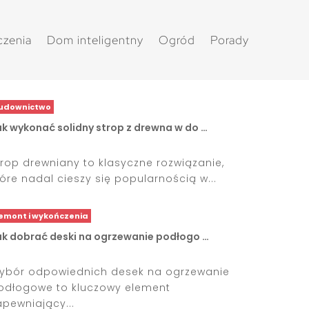
czenia
Dom inteligentny
Ogród
Porady
udownictwo
ak wykonać solidny strop z drewna w do …
trop drewniany to klasyczne rozwiązanie,
tóre nadal cieszy się popularnością w...
emont i wykończenia
ak dobrać deski na ogrzewanie podłogo …
ybór odpowiednich desek na ogrzewanie
odłogowe to kluczowy element
apewniający...