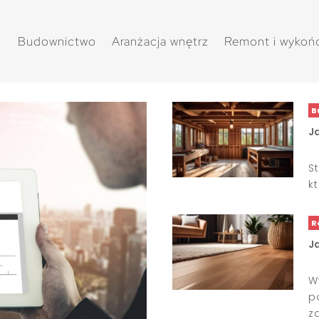
Budownictwo
Aranżacja wnętrz
Remont i wykoń
B
J
S
k
R
J
W
p
z