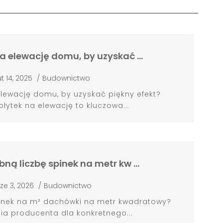
na elewację domu, by uzyskać …
ut 14, 2025
/
Budownictwo
elewację domu, by uzyskać piękny efekt?
ytek na elewację to kluczowa...
bną liczbę spinek na metr kw …
ze 3, 2026
/
Budownictwo
spinek na m² dachówki na metr kwadratowy?
nia producenta dla konkretnego...