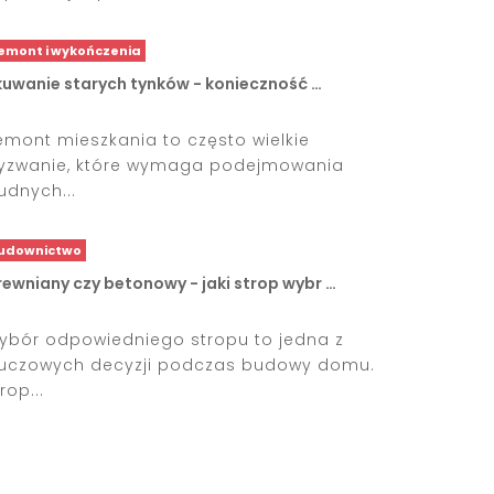
emont i wykończenia
kuwanie starych tynków - konieczność …
emont mieszkania to często wielkie
yzwanie, które wymaga podejmowania
rudnych...
udownictwo
rewniany czy betonowy - jaki strop wybr …
ybór odpowiedniego stropu to jedna z
luczowych decyzji podczas budowy domu.
rop...