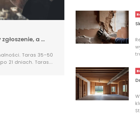
R
S
zgłoszenie, a …
R
w
t
alności. Taras 35–50
 21 dniach. Taras...
B
D
W
k
St