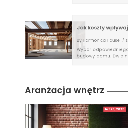
Jak koszty wpływa
By
Harmonica House
/
s
Wybór odpowiedniego 
budowy domu. Dwie naj
Aranżacja wnętrz
lut 23, 2025