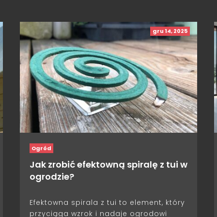
gru 14, 2025
Ogród
Jak zrobić efektowną spiralę z tui w
ogrodzie?
Efektowna spirala z tui to element, który
przyciąga wzrok i nadaje ogrodowi