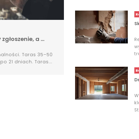
R
S
zgłoszenie, a …
R
w
t
alności. Taras 35–50
 21 dniach. Taras...
B
D
W
k
St