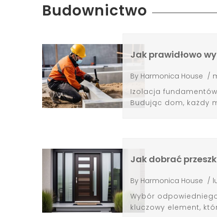
Budownictwo
Jak prawidłowo wy
By
Harmonica House
/
m
Izolacja fundamentów
Budując dom, każdy ma
Jak dobrać przeszk
By
Harmonica House
/
l
Wybór odpowiedniego 
kluczowy element, któr