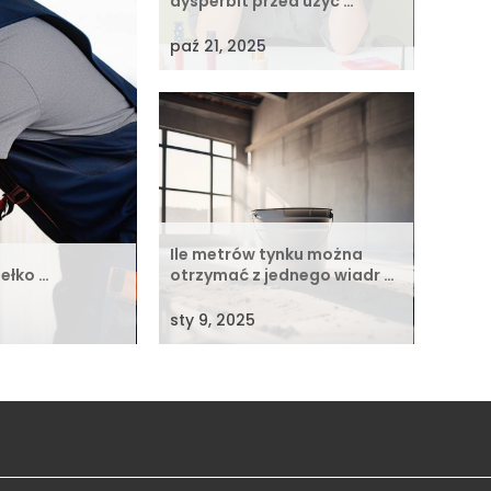
dysperbit przed użyc …
paź 21, 2025
Ile metrów tynku można
ełko …
otrzymać z jednego wiadr …
sty 9, 2025