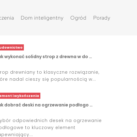
czenia
Dom inteligentny
Ogród
Porady
udownictwo
ak wykonać solidny strop z drewna w do …
trop drewniany to klasyczne rozwiązanie,
tóre nadal cieszy się popularnością w...
emont i wykończenia
ak dobrać deski na ogrzewanie podłogo …
ybór odpowiednich desek na ogrzewanie
odłogowe to kluczowy element
apewniający...