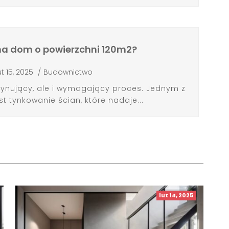
 na dom o powierzchni 120m2?
ut 15, 2025
/
Budownictwo
nujący, ale i wymagający proces. Jednym z
t tynkowanie ścian, które nadaje...
lut 14, 2025