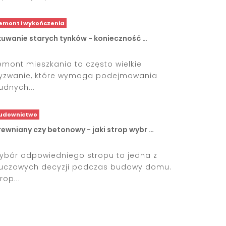
emont i wykończenia
kuwanie starych tynków - konieczność …
emont mieszkania to często wielkie
yzwanie, które wymaga podejmowania
rudnych...
udownictwo
rewniany czy betonowy - jaki strop wybr …
ybór odpowiedniego stropu to jedna z
luczowych decyzji podczas budowy domu.
rop...