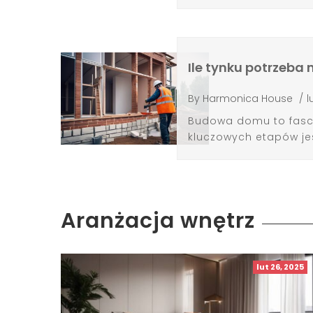
Ile tynku potrzeba
By
Harmonica House
/
l
Budowa domu to fascy
kluczowych etapów jes
Aranżacja wnętrz
lut 26, 2025