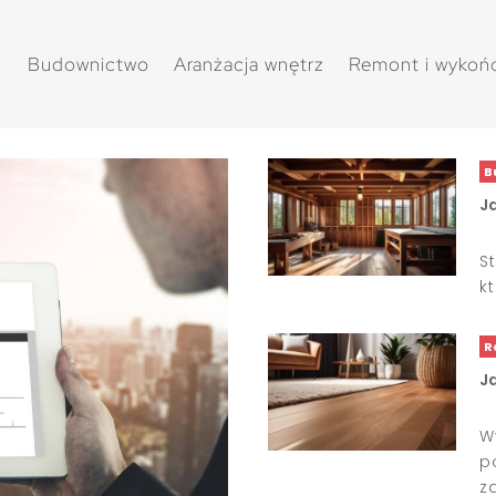
Budownictwo
Aranżacja wnętrz
Remont i wykoń
B
J
S
k
R
J
W
p
z