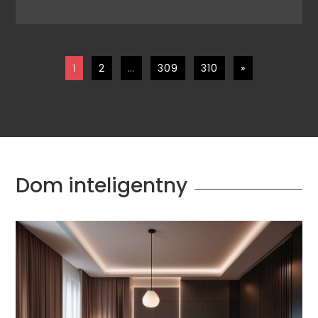
1
2
…
309
310
»
Dom inteligentny