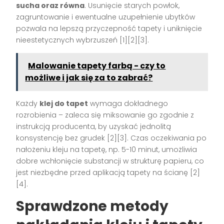
sucha oraz równa
. Usunięcie starych powłok,
zagruntowanie i ewentualne uzupełnienie ubytków
pozwala na lepszą przyczepność tapety i uniknięcie
nieestetycznych wybrzuszeń
[1][2][3]
.
Malowanie tapety farbą - czy to
możliwe i jak się za to zabrać?
Każdy
klej do tapet
wymaga dokładnego
rozrobienia – zaleca się miksowanie go zgodnie z
instrukcją producenta, by uzyskać jednolitą
konsystencję bez grudek
[2][3]
. Czas oczekiwania po
nałożeniu kleju na tapetę, np. 5-10 minut, umożliwia
dobre wchłonięcie substancji w strukturę papieru, co
jest niezbędne przed aplikacją tapety na ścianę
[2]
[4]
.
Sprawdzone metody