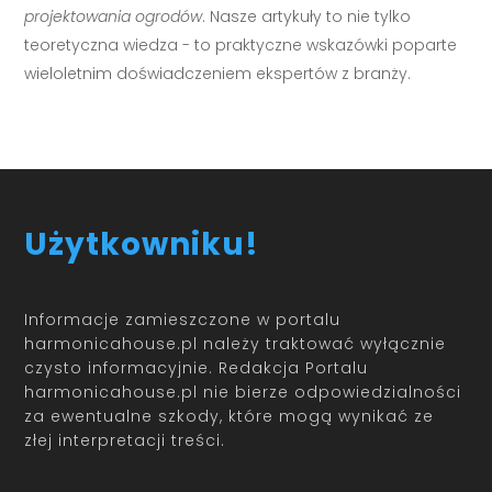
projektowania ogrodów
. Nasze artykuły to nie tylko
teoretyczna wiedza - to praktyczne wskazówki poparte
wieloletnim doświadczeniem ekspertów z branży.
Użytkowniku!
Informacje zamieszczone w portalu
harmonicahouse.pl należy traktować wyłącznie
czysto informacyjnie. Redakcja Portalu
harmonicahouse.pl nie bierze odpowiedzialności
za ewentualne szkody, które mogą wynikać ze
złej interpretacji treści.