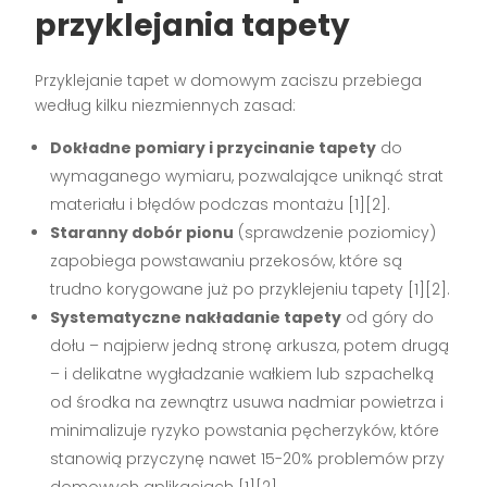
przyklejania tapety
Przyklejanie tapet w domowym zaciszu przebiega
według kilku niezmiennych zasad:
Dokładne pomiary i przycinanie tapety
do
wymaganego wymiaru, pozwalające uniknąć strat
materiału i błędów podczas montażu
[1][2]
.
Staranny dobór pionu
(sprawdzenie poziomicy)
zapobiega powstawaniu przekosów, które są
trudno korygowane już po przyklejeniu tapety
[1][2]
.
Systematyczne nakładanie tapety
od góry do
dołu – najpierw jedną stronę arkusza, potem drugą
– i delikatne wygładzanie wałkiem lub szpachelką
od środka na zewnątrz usuwa nadmiar powietrza i
minimalizuje ryzyko powstania pęcherzyków, które
stanowią przyczynę nawet 15-20% problemów przy
domowych aplikacjach
[1][2]
.