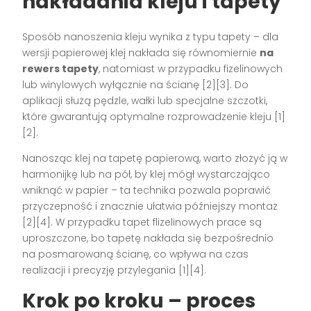
nakładania kleju i tapety
Sposób nanoszenia kleju wynika z typu tapety – dla
wersji papierowej klej nakłada się równomiernie
na
rewers tapety
, natomiast w przypadku fizelinowych
lub winylowych wyłącznie na ścianę
[2][3]
. Do
aplikacji służą pędzle, wałki lub specjalne szczotki,
które gwarantują optymalne rozprowadzenie kleju
[1]
[2]
.
Nanosząc klej na tapetę papierową, warto złożyć ją w
harmonijkę lub na pół, by klej mógł wystarczająco
wniknąć w papier – ta technika pozwala poprawić
przyczepność i znacznie ułatwia późniejszy montaż
[2][4]
. W przypadku tapet flizelinowych prace są
uproszczone, bo tapetę nakłada się bezpośrednio
na posmarowaną ścianę, co wpływa na czas
realizacji i precyzję przylegania
[1][4]
.
Krok po kroku – proces