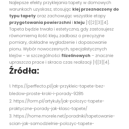
Najlepsze efekty przyklejania tapety w domowych
warunkach uzyskasz, stosując
klej przeznaczony do
typu tapety
oraz zachowując wszystkie etapy
przygotowania powierzchni
i
kleju
[1][2][3][4]
.
Tapeta będzie trwała i estetyczna, gdy zastosujesz
równomierną ilość kleju, zadbasz o precyzyjne
pomiary, dokładne wygładzenie i dopasowanie
pionu. Wybór nowoczesnych, specjalistycznych
klejów – w szczególności
flizelinowych
– znacznie
upraszcza prace i skraca czas realizacji
[1][3][4]
.
Źródła:
https://perffecto.pl/jak-przykleic-tapete-bez-
bledow-proste-kroki-i-porady-9285
https://form.pl/artykuly/jak-polozyc-tapete-
praktyczne-porady-jak-klasc-tapete/
https://home.morele.net/poradniki/tapetowanie-
scian-jak-samodzielnie-polozyc-tapete-