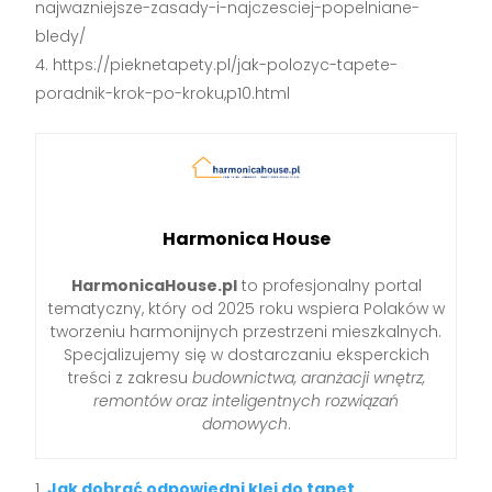
najwazniejsze-zasady-i-najczesciej-popelniane-
bledy/
https://pieknetapety.pl/jak-polozyc-tapete-
poradnik-krok-po-kroku,p10.html
Harmonica House
HarmonicaHouse.pl
to profesjonalny portal
tematyczny, który od 2025 roku wspiera Polaków w
tworzeniu harmonijnych przestrzeni mieszkalnych.
Specjalizujemy się w dostarczaniu eksperckich
treści z zakresu
budownictwa, aranżacji wnętrz,
remontów oraz inteligentnych rozwiązań
domowych
.
Jak dobrać odpowiedni klej do tapet