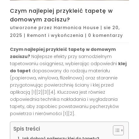
Czym najlepiej przykleić tapetę w
domowym zaciszu?
utworzone przez
Harmonica House
|
sie 20,
2025
|
Remont i wykończenia
|
0 komentarzy
Czym najlepiej przykleić tapetę w domowym
zaciszu?
Najlepsze efekty przy samodzielnym
tapetowaniu osiągniesz, wybierając odpowiedni
klej
do tapet
dopasowany do rodzaju materiału
(papierowa, winylowa, flizelinowa) oraz starannie
przygotowując powierzchnię ściany i klej przed
aplikacją
[1][2][3][4]
. Kluczowa jest również
odpowiednia technika nakładania i wygładzania
tapety, aby zapobiec powstawaniu pęcherzyków
powietrza i nierówności
[1][2]
.
Spis treści
Jak dobrać najlepszy klej do tapety?