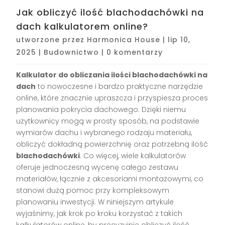
Jak obliczyć ilość blachodachówki na
dach kalkulatorem online?
utworzone przez
Harmonica House
|
lip 10,
2025
|
Budownictwo
|
0 komentarzy
Kalkulator do obliczania ilości blachodachówki na
dach
to nowoczesne i bardzo praktyczne narzędzie
online, które znacznie upraszcza i przyspiesza proces
planowania pokrycia dachowego. Dzięki niemu
użytkownicy mogą w prosty sposób, na podstawie
wymiarów dachu i wybranego rodzaju materiału,
obliczyć dokładną powierzchnię oraz potrzebną ilość
blachodachówki
. Co więcej, wiele kalkulatorów
oferuje jednoczesną wycenę całego zestawu
materiałów, łącznie z akcesoriami montażowymi, co
stanowi dużą pomoc przy kompleksowym
planowaniu inwestycji. W niniejszym artykule
wyjaśnimy, jak krok po kroku korzystać z takich
kalkulatorów online, by precyzyjnie obliczyć ilość