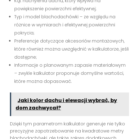
Kąt nachylenia dachu, który wpływa na
powiększenie powierzchni efektywnej;
Typ i model blachodachówki – ze względu na
różnice w wymiarach i efektywnej powierzchni
pokrycia;
Preferencje dotyczące akcesoriów montażowych,
które również można uwzględnić w kalkulatorze, jeśli
dostępne;
Informacje o planowanym zapasie materiałowym
– zwykle kalkulator proponuje domyślne wartości,
które można dopasować.
Jaki kolor dachu i elewacji wybrać, by
dom zachwycał?
Dzięki tym parametrom kalkulator generuje nie tylko
precyzyjne zapotrzebowanie na kwadratowe metry
blachodachówki, ale także zakres dodatkowych