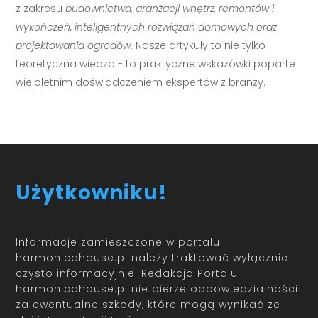
z zakresu
budownictwa, aranżacji wnętrz, remontów i
wykończeń, inteligentnych rozwiązań domowych oraz
projektowania ogrodów
. Nasze artykuły to nie tylko
teoretyczna wiedza - to praktyczne wskazówki poparte
wieloletnim doświadczeniem ekspertów z branży.
Użytkowniku!
Informacje zamieszczone w portalu
harmonicahouse.pl należy traktować wyłącznie
czysto informacyjnie. Redakcja Portalu
harmonicahouse.pl nie bierze odpowiedzialności
za ewentualne szkody, które mogą wynikać ze