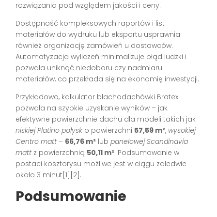
rozwiązania pod względem jakości i ceny.
Dostępność kompleksowych raportów i list
materiałów do wydruku lub eksportu usprawnia
również organizację zamówień u dostawców.
Automatyzacja wyliczeń minimalizuje błąd ludzki i
pozwala uniknąć niedoboru czy nadmiaru
materiałów, co przekłada się na ekonomię inwestycji.
Przykładowo, kalkulator blachodachówki Bratex
pozwala na szybkie uzyskanie wyników – jak
efektywne powierzchnie dachu dla modeli takich jak
niskiej Platino połysk
o powierzchni
57,59 m²
,
wysokiej
Centro matt
–
66,76 m²
lub
panelowej Scandinavia
matt
z powierzchnią
50,11 m²
. Podsumowanie w
postaci kosztorysu możliwe jest w ciągu zaledwie
około 3 minut[1][2].
Podsumowanie