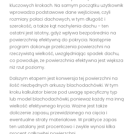
kluczowych krokach. Na samym początku użytkownik
wprowadza podstawowe dane wejściowe, czyli
rozmiary połaci dachowych, w tym długość i
szerokość, a także kąt nachylenia dachu – ten
ostatni jest istotny, gdyż wpływa bezpośrednio na
powierzchnię efektywną do pokrycia. Następnie
program dokonuje przeliczenia powierzchni na
rzeczywistą wielkość, uwzględniając spadek dachu,
co powoduje, że powierzchnia efektywna jest większa
niż rzut poziomy.
Dalszym etapem jest konwersja tej powierzchni na
ilość niezbędnych arkuszy blachodachówki. W tym
kroku kalkulator bierze pod uwagę specyficzny typ
lub model blachodachówki, ponieważ każdy ma inną
wielkość efektywnego krycia. Ważne jest także
doliczenie zapasu, przewidzianego na cięcia i
ewentualne straty materiałowe. W praktyce zapas
ten ustalany jest procentowo i zwykle wynosi kilka
procent całkowitej powierzchni.