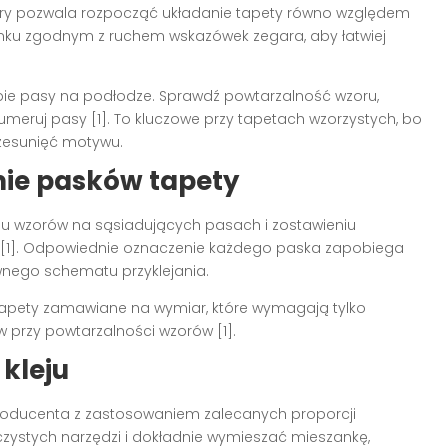
tóry pozwala rozpocząć układanie tapety równo względem
runku zgodnym z ruchem wskazówek zegara, aby łatwiej
iebie pasy na podłodze. Sprawdź powtarzalność wzoru,
numeruj pasy
[1]
. To kluczowe przy tapetach wzorzystych, bo
zesunięć motywu.
nie pasków tapety
niu wzorów na sąsiadujących pasach i zostawieniu
[1]
. Odpowiednie oznaczenie każdego paska zapobiega
nego schematu przyklejania.
tapety zamawiane na wymiar, które wymagają tylko
ów przy powtarzalności wzorów
[1]
.
 kleju
 producenta z zastosowaniem zalecanych proporcji
czystych narzędzi i dokładnie wymieszać mieszankę,