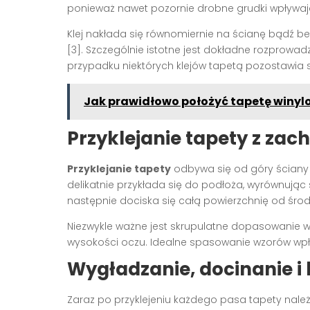
ponieważ nawet pozornie drobne grudki wpływaj
Klej nakłada się równomiernie na ścianę bądź be
[3]
. Szczególnie istotne jest dokładne rozprow
przypadku niektórych klejów tapetą pozostawia
Jak prawidłowo położyć tapetę winy
Przyklejanie tapety z za
Przyklejanie tapety
odbywa się od góry ściany
delikatnie przykłada się do podłoża, wyrównując 
następnie dociska się całą powierzchnię od środ
Niezwykle ważne jest skrupulatne dopasowanie w
wysokości oczu. Idealne spasowanie wzorów wp
Wygładzanie, docinanie i
Zaraz po przyklejeniu każdego pasa tapety należ