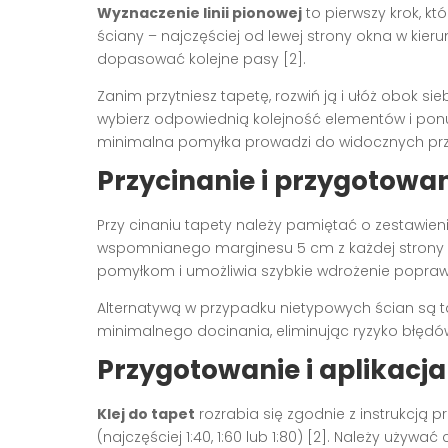
Wyznaczenie linii pionowej
to pierwszy krok, k
ściany – najczęściej od lewej strony okna w kie
dopasować kolejne pasy
[2]
.
Zanim przytniesz tapetę, rozwiń ją i ułóż obok s
wybierz odpowiednią kolejność elementów i po
minimalna pomyłka prowadzi do widocznych pr
Przycinanie i przygotowa
Przy cinaniu tapety należy pamiętać o zestawie
wspomnianego marginesu 5 cm z każdej strony
pomyłkom i umożliwia szybkie wdrożenie popraw
Alternatywą w przypadku nietypowych ścian są 
minimalnego docinania, eliminując ryzyko błęd
Przygotowanie i aplikacja
Klej do tapet
rozrabia się zgodnie z instrukcją
(najczęściej 1:40, 1:60 lub 1:80)
[2]
. Należy używać 