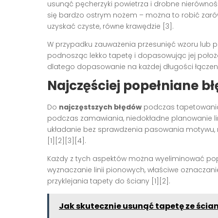
usunąć pęcherzyki powietrza i drobne nierównośc
się bardzo ostrym nożem – można to robić zarówno
uzyskać czyste, równe krawędzie
[3]
.
W przypadku zauważenia przesunięć wzoru lub p
podnosząc lekko tapetę i dopasowując jej położe
dlatego dopasowanie na każdej długości łączen
Najczęściej popełniane bł
Do
najczęstszych błędów
podczas tapetowania 
podczas zamawiania, niedokładne planowanie linii
układanie bez sprawdzenia pasowania motywu, n
[1][2][3][4]
.
Każdy z tych aspektów można wyeliminować popr
wyznaczanie linii pionowych, właściwe oznaczan
przyklejania tapety do ściany
[1][2]
.
Jak skutecznie usunąć tapetę ze ścian