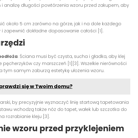
 i analizę długości powtórzenia wzoru przed zakupem, aby
ić około 5 cm zarówno na górze, jak i na dole każdego
ny i zapewnić dokładne dopasowanie całości
[1]
.
rzędzi
podłoża
. Ściana musi być czysta, sucha i gładka, aby klej
nie pęcherzyków czy marszczeń
[1][3]
. Wszelkie nierówności
, a tym samym zaburzą estetykę ułożenia wzoru.
 sprawdzi się w Twoim domu?
rski, by precyzyjnie wyznaczyć linię startową tapetowania
tawu wchodzą także nóż do tapet, wałek lub szczotka do
na rozrabianie kleju
[3]
.
ie wzoru przed przyklejeniem