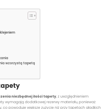
klejeniem
kania
ia wzorzystą tapetą
tapety
czenia niezbędnej ilości tapety
, z uwzględnieniem
pety wymagają dodatkowej rezerwy materiału, ponieważ
, co powoduje większe zużycie niż przy tapetach gładkich