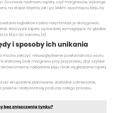
i. Docinanie nadmiaru tapety, czyli marginesów, wykonuje
 na etapie klejenia, jak i po lekkim wyschnięciu kleju, by
owstania bąbelków trzeba natychmiast je skorygować,
nie. Wzorzyste tapety są bardziej wymagające niż gładkie,
ia to klucz do sukcesu
[4]
.
ędy i sposoby ich unikania
można zaliczyć: nieuwzględnienie powtarzalności wzoru
 startowej, brak marginesu przy przycinaniu, zbyt szybkie
ierównomierne nakładanie kleju i brak wygładzania tapety
zez skrupulatne planowanie, dokładne odmierzanie,
ie pasków i stałą kontrolę podczas całego procesu
y bez zniszczenia tynku?