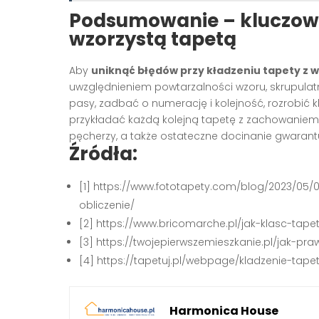
Podsumowanie – kluczow
wzorzystą tapetą
Aby
uniknąć błędów przy kładzeniu tapety z
uwzględnieniem powtarzalności wzoru, skrupulatn
pasy, zadbać o numerację i kolejność, rozrobić k
przykładać każdą kolejną tapetę z zachowanie
pęcherzy, a także ostateczne docinanie gwarantu
Źródła:
[1] https://www.fototapety.com/blog/2023/05/
obliczenie/
[2] https://www.bricomarche.pl/jak-klasc-tap
[3] https://twojepierwszemieszkanie.pl/jak-pr
[4] https://tapetuj.pl/webpage/kladzenie-tap
Harmonica House