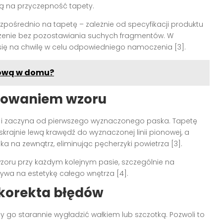
ą na przyczepność tapety.
zpośrednio na tapetę – zależnie od specyfikacji produktu
adzenie bez pozostawiania suchych fragmentów. W
 się na chwilę w celu odpowiedniego namoczenia
[3]
.
lową w domu?
chowaniem wzoru
 i zaczyna od pierwszego wyznaczonego paska. Tapetę
skrajnie lewą krawędź do wyznaczonej linii pionowej, a
ka na zewnątrz, eliminując pęcherzyki powietrza
[3]
.
zoru przy każdym kolejnym pasie, szczególnie na
ływa na estetykę całego wnętrza
[4]
.
 korekta błędów
y go starannie wygładzić wałkiem lub szczotką. Pozwoli to