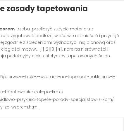
e zasady tapetowania
 wzorem
, trzeba: przeliczyć zużycie materiału z
ie przygotować podłoże, właściwie rozmieścić i przyciąć
lej zgodnie z zaleceniami, wyznaczyć linię pionową oraz
m ciągłości motywu
[1][2][3][4]
. Korekta nierówności i
ją perfekcyjny efekt estetyczny tapetowanych ścian.
05/pierwsze-kroki-z-wzorami-na-tapetach-naklejenie-i-
ete-tapetowanie-krok-po-kroku
awidlowo-przykleic-tapete-porady-specjalistow-z-kbm/
ety-ze-wzorem.html