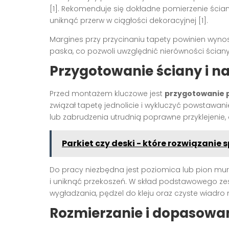
[1]
. Rekomenduje się dokładne pomierzenie ścian
uniknąć przerw w ciągłości dekoracyjnej
[1]
.
Margines przy przycinaniu tapety powinien wynos
paska, co pozwoli uwzględnić nierówności ścia
Przygotowanie ściany i na
Przed montażem kluczowe jest
przygotowanie 
związał tapetę jednolicie i wykluczyć powstawa
lub zabrudzenia utrudnią poprawne przyklejenie
Parkiet czy deski - które rozwiązanie
Do pracy niezbędna jest poziomica lub pion mura
i uniknąć przekoszeń. W skład podstawowego zes
wygładzania, pędzel do kleju oraz czyste wiadro 
Rozmierzanie i dopasowan