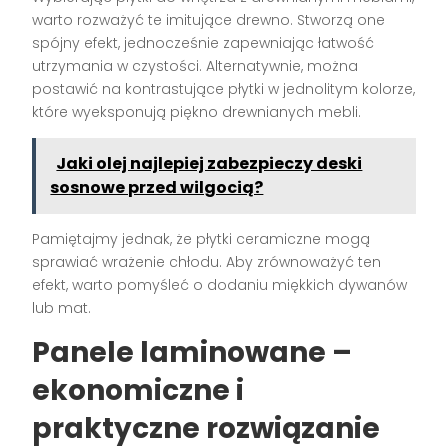
warto rozważyć te imitujące drewno. Stworzą one
spójny efekt, jednocześnie zapewniając łatwość
utrzymania w czystości. Alternatywnie, można
postawić na kontrastujące płytki w jednolitym kolorze,
które wyeksponują piękno drewnianych mebli.
Jaki olej najlepiej zabezpieczy deski
sosnowe przed wilgocią?
Pamiętajmy jednak, że płytki ceramiczne mogą
sprawiać wrażenie chłodu. Aby zrównoważyć ten
efekt, warto pomyśleć o dodaniu miękkich dywanów
lub mat.
Panele laminowane –
ekonomiczne i
praktyczne rozwiązanie