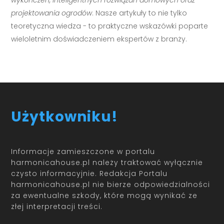
wykończeń, inteligentnych rozwiązań domowych oraz
projektowania ogrodów
. Nasze artykuły to nie tylko
teoretyczna wiedza - to praktyczne wskazówki poparte
wieloletnim doświadczeniem ekspertów z branży.
Użytkowniku!
Informacje zamieszczone w portalu
harmonicahouse.pl należy traktować wyłącznie
czysto informacyjnie. Redakcja Portalu
harmonicahouse.pl nie bierze odpowiedzialności
za ewentualne szkody, które mogą wynikać ze
złej interpretacji treści.