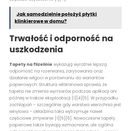
Jak samodzielnie położyć płytki
klinkierowe w domu?
Trwałość i odporność na
uszkodzenia
Tapety na flizelinie
wykazują wyraźnie lepszą
odporność na rozerwania, zarysowania oraz
działanie wilgoci w porównaniu do wariantów
papierowych. Struktura włókninowa sprawia, że
tapeta nie zmienia wymiarów podczas aplikacji ani
później w trakcie eksploatacji
[1][4][5]
. W przypadku
zachlapań – szczególnie gdy warstwa wierzchnia jest
winylowa – okładzina taka wytrzymuje nawet
częściowe zmywanie
[1][5][6]
. Nowoczesne tapety
papierowe także bywają wzmacniane, ale ogólna