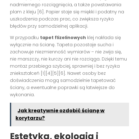
nadmiernego rozciągnięcia, a także powstawania
plam z kleju
[6]
. Papier staje się miękki i podatny na
uszkodzenia podczas prac, co zwiększa ryzyko
błędów przy samodzielnej aplikacji.
W przypadku
tapet flizelinowych
klej nakłada się
wyłącznie na ścianę. Tapeta pozostaje sucha i
zachowuje niezmienność wymiarów – nie zwija się,
nie marszczy, nie kurczy ani nie rozciąga. Dzięki temu
montaż przebiega szybciej, sprawniej i bez ryzyka
zniekształceń
[1][4][5][6]
. Nawet osoby bez
doświadczenia mogą samodzielnie tapetować
ściany, a ewentualne poprawki są łatwiejsze do
wykonania.
Jak kreatywnie ozdobić ścianę w
korytarzu?
Estetyka, ekologia i