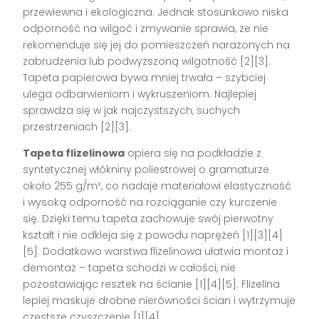
przewiewna i ekologiczna. Jednak stosunkowo niska
odporność na wilgoć i zmywanie sprawia, że nie
rekomenduje się jej do pomieszczeń narażonych na
zabrudzenia lub podwyższoną wilgotność
[2][3]
.
Tapeta papierowa bywa mniej trwała – szybciej
ulega odbarwieniom i wykruszeniom. Najlepiej
sprawdza się w jak najczystszych, suchych
przestrzeniach
[2][3]
.
Tapeta flizelinowa
opiera się na podkładzie z
syntetycznej włókniny poliestrowej o gramaturze
około 255 g/m², co nadaje materiałowi elastyczność
i wysoką odporność na rozciąganie czy kurczenie
się. Dzięki temu tapeta zachowuje swój pierwotny
kształt i nie odkleja się z powodu naprężeń
[1][3][4]
[5]
. Dodatkowo warstwa flizelinowa ułatwia montaż i
demontaż – tapeta schodzi w całości, nie
pozostawiając resztek na ścianie
[1][4][5]
. Flizelina
lepiej maskuje drobne nierówności ścian i wytrzymuje
częstsze czyszczenie
[1][4]
.