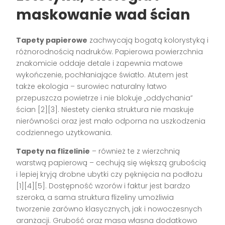
maskowanie wad ścian
Tapety papierowe
zachwycają bogatą kolorystyką i
różnorodnością nadruków. Papierowa powierzchnia
znakomicie oddaje detale i zapewnia matowe
wykończenie, pochłaniające światło. Atutem jest
także ekologia – surowiec naturalny łatwo
przepuszcza powietrze i nie blokuje „oddychania”
ścian
[2][3]
. Niestety cienka struktura nie maskuje
nierówności oraz jest mało odporna na uszkodzenia
codziennego użytkowania.
Tapety na flizelinie
– również te z wierzchnią
warstwą papierową – cechują się większą grubością
i lepiej kryją drobne ubytki czy pęknięcia na podłożu
[1][4][5]
. Dostępność wzorów i faktur jest bardzo
szeroka, a sama struktura flizeliny umożliwia
tworzenie zarówno klasycznych, jak i nowoczesnych
aranżacji. Grubość oraz masa własna dodatkowo