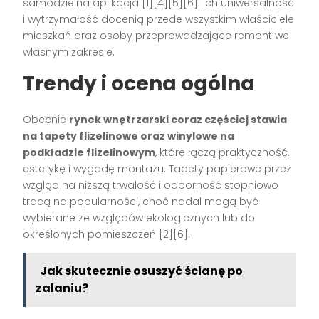
samodzielna aplikacja
[1][4][5][6]
. Ich uniwersalność
i wytrzymałość docenią przede wszystkim właściciele
mieszkań oraz osoby przeprowadzające remont we
własnym zakresie.
Trendy i ocena ogólna
Obecnie
rynek wnętrzarski coraz częściej stawia
na tapety flizelinowe oraz winylowe na
podkładzie flizelinowym
, które łączą praktyczność,
estetykę i wygodę montażu. Tapety papierowe przez
wzgląd na niższą trwałość i odporność stopniowo
tracą na popularności, choć nadal mogą być
wybierane ze względów ekologicznych lub do
określonych pomieszczeń
[2][6]
.
Jak skutecznie osuszyć ścianę po
zalaniu?