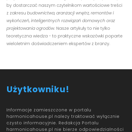
by dostarczać naszym czytelnikom wartościowe treści
z zakresu
budownictwa, aranżacji wnętrz, remontów i
wykończeń, inteligentnych rozwiązań domowych oraz
projektowania ogrodów
. Nasze artykuły to nie tylko
teoretyczna wiedza - to praktyczne wskazówki poparte
wieloletnim doświadczeniem ekspertów z branży.
Użytkowniku!
Informacje zamieszczone w portalu
harmonicahouse.pl należy traktować wyłącznie
czysto informacyjnie. Redakcja Portalu
harmonicahouse.pl nie bierze odpowiedzialności