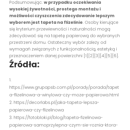
Podsumowując:
w przypadku oczekiwania
wysokiej żywotności, prostego montażu i
możliwości czyszczenia zdecydowanie lepszym
wyborem jest tapeta na flizelinie
. Osoby kierujące
się kryterium przewiewności i naturalności mogą
zdecydować się na tapetę papierową do wybranych
przestrzeni domu. Ostateczny wybór zależy od
wymagań związanych z funkcjonalnością, estetyką i
przeznaczeniem danej powierzchni
[1][2][3][4][5][6]
.
Źródła:
https://www.grupapsb.com.pl/porady/porada/tapet
a-flizelinowa-a-winylowa-czy-moze-papierowa.html
https://decorlabs.pl/jaka-tapeta-lepsza-
papierowa-czy-flizelinowa
https://fotobloki.pl/blog/tapeta-fizelinowa-
papierowa-samoprzylepna-czym-sie-roznia-ktora-