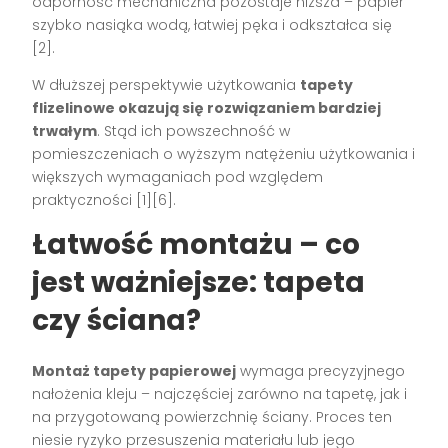
odporność mechaniczna pozostaje niższa – papier
szybko nasiąka wodą, łatwiej pęka i odkształca się
[2]
.
W dłuższej perspektywie użytkowania
tapety
flizelinowe okazują się rozwiązaniem bardziej
trwałym
. Stąd ich powszechność w
pomieszczeniach o wyższym natężeniu użytkowania i
większych wymaganiach pod względem
praktyczności
[1][6]
.
Łatwość montażu – co
jest ważniejsze: tapeta
czy ściana?
Montaż tapety papierowej
wymaga precyzyjnego
nałożenia kleju – najczęściej zarówno na tapetę, jak i
na przygotowaną powierzchnię ściany. Proces ten
niesie ryzyko przesuszenia materiału lub jego