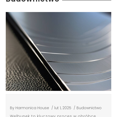
By
Harmonica House
/
lut 1, 2025
/
Budownictwo
Welbunek to kluczowy proces w obróbce