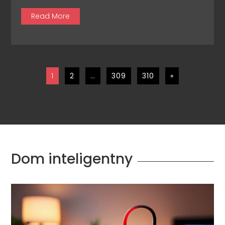
Read More
1
2
…
309
310
»
Dom inteligentny